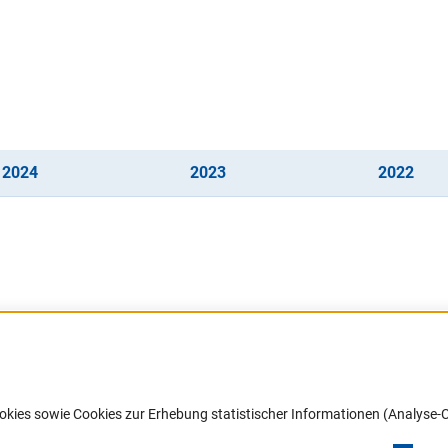
(interner Link)
(interner Link)
(inte
202
4
202
3
202
2
Barrierefreiheit
DFG-aktuell
okies sowie Cookies zur Erhebung statistischer Informationen (Analyse-C
Service und Informationen für Menschen
Erhalten Sie Neuigkeiten aus der DF
mit Behinderungen
in Ihr Mailpostfach oder schauen Si