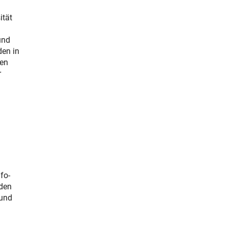
ität
und
den in
hen
r
fo-
nden
 und
)