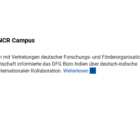
i NCR Campus
mit Vertretungen deutscher Forschungs- und Förderorganisati
tschaft informierte das DFG Büro Indien über deutsch-indische
(interner Link)
ternationalen Kollaboration.
Weiterlese
n