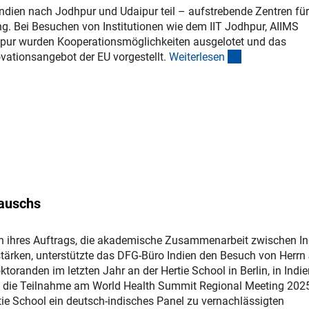
Indien nach Jodhpur und Udaipur teil – aufstrebende Zentren für
g. Bei Besuchen von Institutionen wie dem IIT Jodhpur, AIIMS
pur wurden Kooperationsmöglichkeiten ausgelotet und das
(interner Link)
vationsangebot der EU vorgestellt.
Weiterlese
n
tauschs
 ihres Auftrags, die akademische Zusammenarbeit zwischen In
tärken, unterstützte das DFG-Büro Indien den Besuch von Herrn
oranden im letzten Jahr an der Hertie School in Berlin, in Indie
 die Teilnahme am World Health Summit Regional Meeting 2025
tie School ein deutsch-indisches Panel zu vernachlässigten