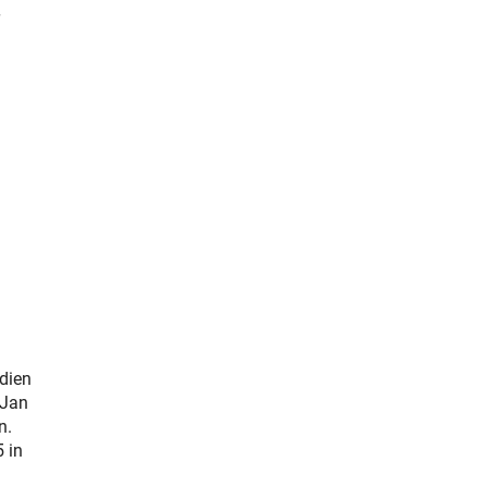
dien
 Jan
n.
 in