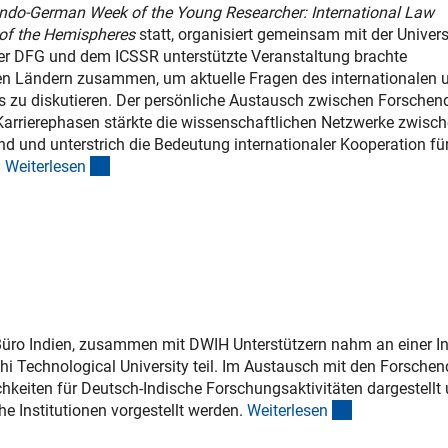
Indo-German Week of the Young Researcher: International Law
of the Hemispheres
statt, organisiert gemeinsam mit der Univers
der DFG und dem ICSSR unterstützte Veranstaltung brachte
n Ländern zusammen, um aktuelle Fragen des internationalen 
s zu diskutieren. Der persönliche Austausch zwischen Forschen
Karrierephasen stärkte die wissenschaftlichen Netzwerke zwisc
d und unterstrich die Bedeutung internationaler Kooperation fü
(interner Link)
.
Weiterlese
n
üro Indien, zusammen mit DWIH Unterstützern nahm an einer In
hi Technological University teil. Im Austausch mit den Forsche
hkeiten für Deutsch-Indische Forschungsaktivitäten dargestellt
(interner Link
e Institutionen vorgestellt werden.
Weiterlese
n