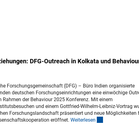
ziehungen: DFG-Outreach in Kolkata und Behaviou
che Forschungsgemeinschaft (DFG) – Büro Indien organisierte
nden deutschen Forschungseinrichtungen eine einwöchige Outr
a im Rahmen der Behaviour 2025 Konferenz. Mit einem
nstitutsbesuchen und einem Gottfried-Wilhelm-Leibniz-Vortrag w
schen Forschungslandschaft präsentiert und neue Möglichkeiten f
(interner Link)
senschaftskooperation eröffnet.
Weiterlese
n