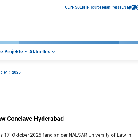
GEPRIS
GERiT
RIsources
elan
Presse
EN
bluesk
mas
i
e Projekte
Aktuelles
ndien
2025
 Law Conclave Hyderabad
s 17. Oktober 2025 fand an der NALSAR University of Law in