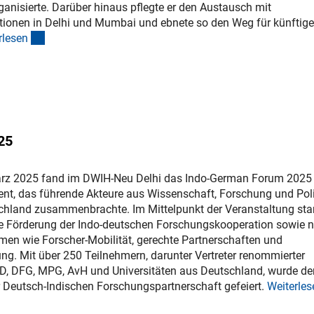
anisierte. Darüber hinaus pflegte er den Austausch mit
tionen in Delhi und Mumbai und ebnete so den Weg für künftige
(interner Link)
rlese
n
25
rz 2025 fand im DWIH-Neu Delhi das Indo-German Forum 2025 s
nt, das führende Akteure aus Wissenschaft, Forschung und Poli
chland zusammenbrachte. Im Mittelpunkt der Veranstaltung st
e Förderung der Indo-deutschen Forschungskooperation sowie 
men wie Forscher-Mobilität, gerechte Partnerschaften und
ng. Mit über 250 Teilnehmern, darunter Vertreter renommierter
AD, DFG, MPG, AvH und Universitäten aus Deutschland, wurde de
er Deutsch-Indischen Forschungspartnerschaft gefeiert.
Weiterles