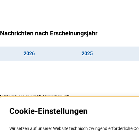
Nachrichten nach Erscheinungsjahr
(interner Link)
(interner Link)
202
6
202
5
Letzte Aktualisierung: 18. November 2025
Cookie-Einstellungen
Weitere Websites und
Service
Informationssysteme
Wir setzen auf unserer Website technisch zwingend erforderliche Co
Presse