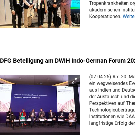
Tropenkrankheiten org
akademischen Institu
Kooperationen.
Weite
DFG Beteiligung am DWIH Indo-German Forum 20
(07.04.25) Am 20. Mä
Bild vergrößern
ein wegweisendes Eve
aus Indien und Deuts
der Austausch und di
Perspektiven auf The
Technologieübertragu
Institutionen wie DA
langfristige Erfolg d