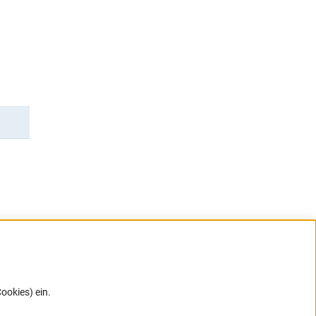
rner Link)
ookies) ein.
G direkt
e sich