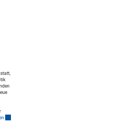
tatt,
tik
anden
neue
r
(interner Link)
e
n