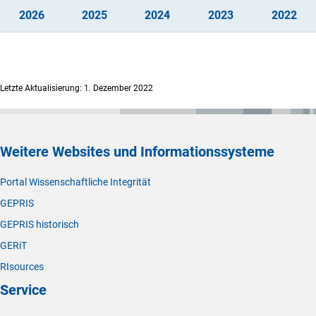
(interner Link)
(interner Link)
(interner Link)
(interner Link)
(int
202
6
202
5
202
4
202
3
202
2
Letzte Aktualisierung: 1. Dezember 2022
Weitere Websites und Informationssysteme
Portal Wissenschaftliche Integrität
GEPRIS
GEPRIS historisch
GERiT
RIsources
Service