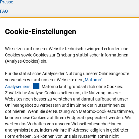
Presse
FAQ
Karriere
Logo und Corporate Design
Cookie-Einstellungen
RSS-Feeds
Compliance
Wir setzen auf unserer Website technisch zwingend erforderliche
Cookies sowie Cookies zur Erhebung statistischer Informationen
Vergabeverfahren
(Analyse-Cookies) ein.
Barrierefreiheit
Für die statistische Analyse der Nutzung unserer Onlineangebote
verwenden wir auf unserer Webseite den
„Matomo“
Service und Informationen für Menschen mit Behinderungen
(externer Link)
Analysediens
t
. Matomo läuft grundsätzlich ohne Cookies.
Erklärung zur Barrierefreiheit
Zusätzliche Analyse-Cookies helfen uns, die Nutzung unserer
Websites noch besser zu verstehen und darauf aufbauend unser
Barriere melden
Onlineangebot zu verbessern und im Sinne der Nutzer*innen zu
DFG-aktuell
optimieren. Wenn Sie der Nutzung von Matomo-Cookieszustimmen,
können diese Cookies auf Ihrem Endgerät gespeichert werden. Wir
Erhalten Sie Neuigkeiten aus der DFG direkt in Ihr Mailpostfach oder
werten das Verhalten von unseren Webseitenbesucher*innen
schauen Sie sich die Ausgaben online an.
anonymisiert aus, indem wir ihre IP-Adresse lediglich in gekürzter
Form erheben. Sie können von uns als Nutzer*in somit nicht