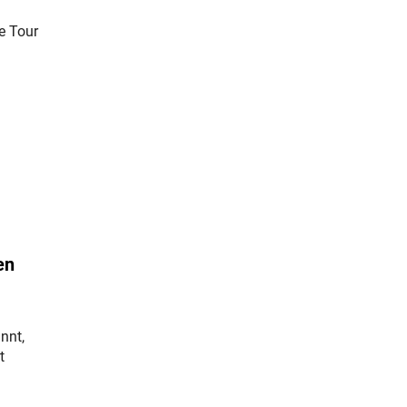
e Tour
en
nnt,
t