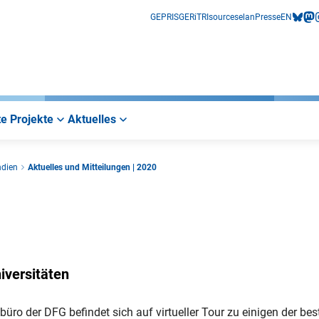
GEPRIS
GERiT
RIsources
elan
Presse
EN
bluesk
mas
i
e Projekte
Aktuelles
ndien
Aktuelles und Mitteilungen | 2020
iversitäten
büro der DFG befindet sich auf virtueller Tour zu einigen der bes