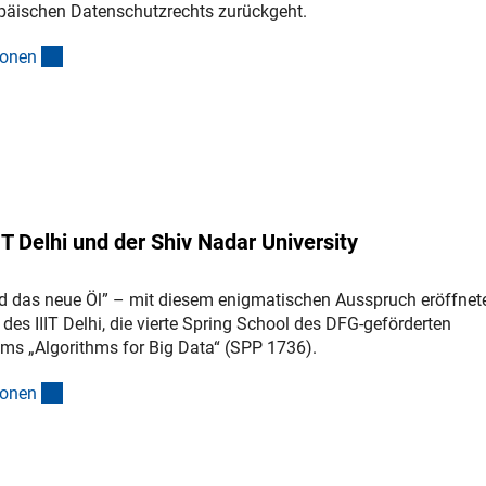
päischen Datenschutzrechts zurückgeht.
(interner Link)
ione
n
T Delhi und der Shiv Nadar University
nd das neue Öl” – mit diesem enigmatischen Ausspruch eröffnete
 des IIIT Delhi, die vierte Spring School des DFG-geförderten
s „Algorithms for Big Data“ (SPP 1736).
(interner Link)
ione
n