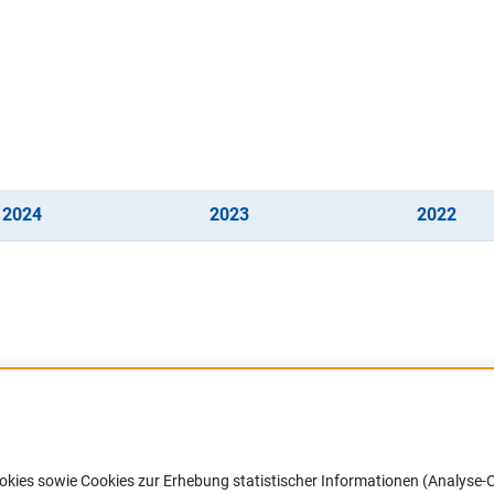
(interner Link)
(interner Link)
(inte
202
4
202
3
202
2
Barrierefreiheit
DFG-aktuell
okies sowie Cookies zur Erhebung statistischer Informationen (Analyse-C