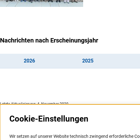
Nachrichten nach Erscheinungsjahr
(interner Link)
(interner Link)
202
6
202
5
Letzte Aktualisierung: 4. November 2020
Cookie-Einstellungen
Weitere Websites und
Service
Informationssysteme
Wir setzen auf unserer Website technisch zwingend erforderliche Co