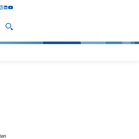
y
todon
nstagram
linkedIn
youtube
Suche öffnen
ten