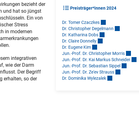
irkungen bezieht der
Preisträger*innen 2024
n und hat so jüngst
schlüsseln. Ein von
Dr. Tomer Czaczke
s
ischer Stress
Dr. Christopher Degelman
n
ch in modernen
Dr. Katharina Dob
s
 Darmerkrankungen
Dr. Claire Donnell
y
llen.
Dr. Eugene Ki
m
Jun.-Prof. Dr. Christopher Morri
s
iesem integrativen
Jun.-Prof. Dr. Kai Markus Schneide
r
f, wie der Darm
Jun.-Prof. Dr. Sebastian Sippe
l
flusst. Der Begriff
Jun.-Prof. Dr. Ze'ev Straus
s
Dr. Dominika Wylezale
k
 erhalten, so der