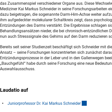
das Zusammenspiel verschiedener Organe aus. Diese Wechselw
Mediziner Kai Markus Schneider in seine Forschungsarbeiten ei
dazu beigetragen, die sogenannte Darm-Hirn-Achse weiter aufzu
ihm aufgedeckter molekularer Schaltkreis zeigt, dass psycholog
Entzündungen des Darms verstärkt. Die Ergebnisse schlagen si
Behandlungsansätzen nieder, die bei chronisch-entzündlichen
nun auch Stresssignale des Gehirns auf den Darm reduzieren so
Bereits seit seiner Studienzeit beschäftigt sich Schneider mit d
Ansatz – seine Forschungen konzentrierten sich zunächst darau
Entzündungsprozesse in der Leber und in den Gallenwegen beein
„Bauchgefühl“ habe durch seine Forschung eine neue Bedeutung
Auswahlausschuss.
Laudatio auf
(Download)
Juniorprofessor Dr. Kai Markus Schneide
r