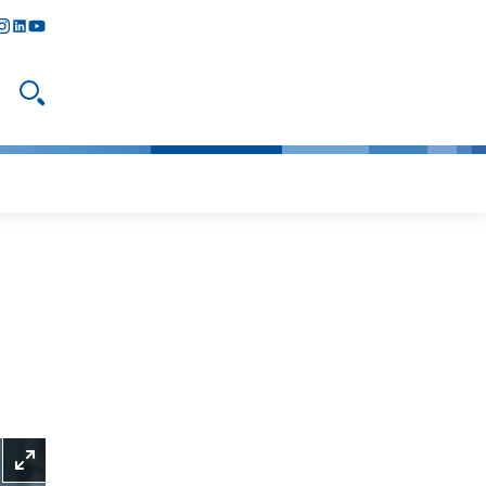
y
todon
nstagram
linkedIn
youtube
Suche öffnen
Bild vergrößern