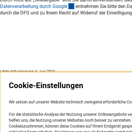
(externer Link)
Datenverarbeitung durch Googl
e
entnehmen Sie bitte den Da
durch die DFG und zu Ihrem Recht auf Widerruf der Einwilligung
Letzte Aktualisierung: 4. Juni 2024
Cookie-Einstellungen
Weitere Websites und
Service
Informationssysteme
Wir setzen auf unserer Website technisch zwingend erforderliche Co
Presse
Portal Wissenschaftliche Integrität
Für die statistische Analyse der Nutzung unserer Onlineangebote v
FAQ
helfen uns, die Nutzung unserer Websites noch besser zu verstehe
GEPRIS
Karriere
Cookieszustimmen, können diese Cookies auf Ihrem Endgerät gespeic
GEPRIS historisch
Logo und Corporate Design