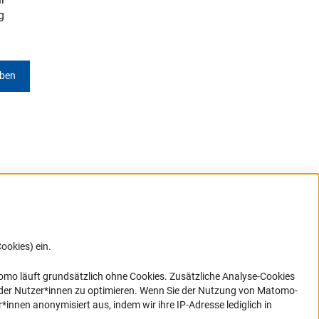
g
rner Link)
eben
ookies) ein.
G direkt
e sich
ner Link)
omo läuft grundsätzlich ohne Cookies. Zusätzliche Analyse-Cookies
 der Nutzer*innen zu optimieren. Wenn Sie der Nutzung von Matomo-
nen anonymisiert aus, indem wir ihre IP-Adresse lediglich in