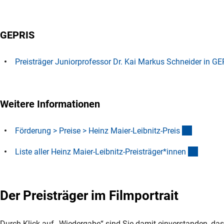
GEPRIS
Preisträger Juniorprofessor Dr. Kai Markus Schneider in GE
Weitere Informationen
(interner
Förderung > Preise > Heinz Maier-Leibnitz-Prei
s
(Downl
Liste aller Heinz Maier-Leibnitz-Preisträger*inne
n
Der Preisträger im Filmportrait
Durch Klick auf „Wiedergabe“ sind Sie damit einverstanden, das