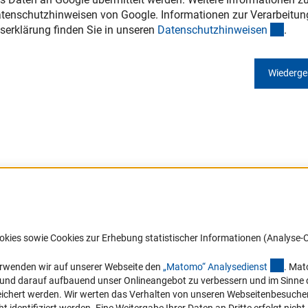
tenschutzhinweisen von Google. Informationen zur Verarbeitun
(inte
serklärung finden Sie in unseren
Datenschutzhinweise
n
.
Wiederg
Barrierefreiheit
DFG-aktuell
okies sowie Cookies zur Erhebung statistischer Informationen (Analyse-C
Service und Informationen für Menschen
Erhalten Sie Neuigkeiten aus der DF
mit Behinderungen
in Ihr Mailpostfach oder schauen Si
(exter
erwenden wir auf unserer Webseite den
„Matomo“ Analysediens
t
. Mat
die Ausgaben online an.
n und darauf aufbauend unser Onlineangebot zu verbessern und im Sinne
Erklärung zur Barrierefreiheit
hert werden. Wir werten das Verhalten von unseren Webseitenbesucher*in
Barriere melden