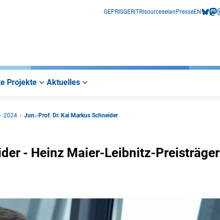
GEPRIS
GERiT
RIsources
elan
Presse
EN
bluesk
mas
i
e Projekte
Aktuelles
2024
Jun.-Prof. Dr. Kai Markus Schneider
der - Heinz Maier-Leibnitz-Preisträger