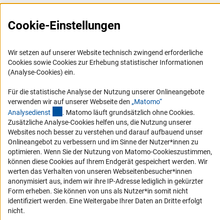
Presse
FAQ
Cookie-Einstellungen
Karriere
Logo und Corporate Design
Wir setzen auf unserer Website technisch zwingend erforderliche
Cookies sowie Cookies zur Erhebung statistischer Informationen
RSS-Feeds
(Analyse-Cookies) ein.
Compliance
Für die statistische Analyse der Nutzung unserer Onlineangebote
Vergabeverfahren
verwenden wir auf unserer Webseite den
„Matomo“
Barrierefreiheit
(externer Link)
Analysediens
t
. Matomo läuft grundsätzlich ohne Cookies.
Zusätzliche Analyse-Cookies helfen uns, die Nutzung unserer
Websites noch besser zu verstehen und darauf aufbauend unser
Service und Informationen für Menschen mit Behinderungen
Onlineangebot zu verbessern und im Sinne der Nutzer*innen zu
Erklärung zur Barrierefreiheit
optimieren. Wenn Sie der Nutzung von Matomo-Cookieszustimmen,
können diese Cookies auf Ihrem Endgerät gespeichert werden. Wir
Barriere melden
werten das Verhalten von unseren Webseitenbesucher*innen
DFG-aktuell
anonymisiert aus, indem wir ihre IP-Adresse lediglich in gekürzter
Form erheben. Sie können von uns als Nutzer*in somit nicht
Erhalten Sie Neuigkeiten aus der DFG direkt in Ihr Mailpostfach oder
identifiziert werden. Eine Weitergabe Ihrer Daten an Dritte erfolgt
schauen Sie sich die Ausgaben online an.
nicht.