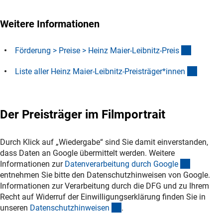
Weitere Informationen
(interner
Förderung > Preise > Heinz Maier-Leibnitz-Prei
s
(Downl
Liste aller Heinz Maier-Leibnitz-Preisträger*inne
n
Der Preisträger im Filmportrait
Durch Klick auf „Wiedergabe“ sind Sie damit einverstanden,
dass Daten an Google übermittelt werden. Weitere
(externer
Informationen zur
Datenverarbeitung durch Googl
e
entnehmen Sie bitte den Datenschutzhinweisen von Google.
Informationen zur Verarbeitung durch die DFG und zu Ihrem
Recht auf Widerruf der Einwilligungserklärung finden Sie in
(interner Link)
unseren
Datenschutzhinweise
n
.