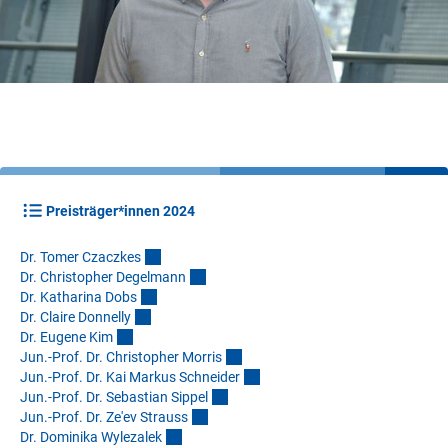
Preisträger*innen 2024
Dr. Tomer Czaczke
s
Dr. Christopher Degelman
n
Dr. Katharina Dob
s
Dr. Claire Donnell
y
Dr. Eugene Ki
m
Jun.-Prof. Dr. Christopher Morri
s
Jun.-Prof. Dr. Kai Markus Schneide
r
Jun.-Prof. Dr. Sebastian Sippe
l
Jun.-Prof. Dr. Ze'ev Straus
s
Dr. Dominika Wylezale
k