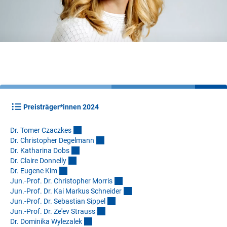
Preisträger*innen 2024
Dr. Tomer Czaczke
s
Dr. Christopher Degelman
n
Dr. Katharina Dob
s
Dr. Claire Donnell
y
Dr. Eugene Ki
m
Jun.-Prof. Dr. Christopher Morri
s
Jun.-Prof. Dr. Kai Markus Schneide
r
Jun.-Prof. Dr. Sebastian Sippe
l
Jun.-Prof. Dr. Ze'ev Straus
s
Dr. Dominika Wylezale
k