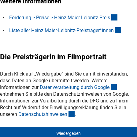
Weitere Informationen
(interner
Förderung > Preise > Heinz Maier-Leibnitz-Prei
s
(Downl
Liste aller Heinz Maier-Leibnitz-Preisträger*inne
n
Die Preisträgerin im Filmportrait
Durch Klick auf „Wiedergabe“ sind Sie damit einverstanden,
dass Daten an Google übermittelt werden. Weitere
(externer
Informationen zur
Datenverarbeitung durch Googl
e
entnehmen Sie bitte den Datenschutzhinweisen von Google.
Informationen zur Verarbeitung durch die DFG und zu Ihrem
Recht auf Widerruf der Einwilligungserklärung finden Sie in
(interner Link)
unseren
Datenschutzhinweise
n
.
Wiedergeben