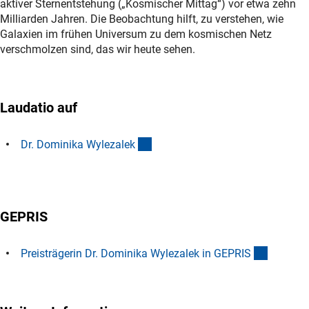
aktiver Sternentstehung („Kosmischer Mittag“) vor etwa zehn
Milliarden Jahren. Die Beobachtung hilft, zu verstehen, wie
Galaxien im frühen Universum zu dem kosmischen Netz
verschmolzen sind, das wir heute sehen.
Laudatio auf
(Download)
Dr. Dominika Wylezale
k
GEPRIS
(externer
Preisträgerin Dr. Dominika Wylezalek in GEPRI
S