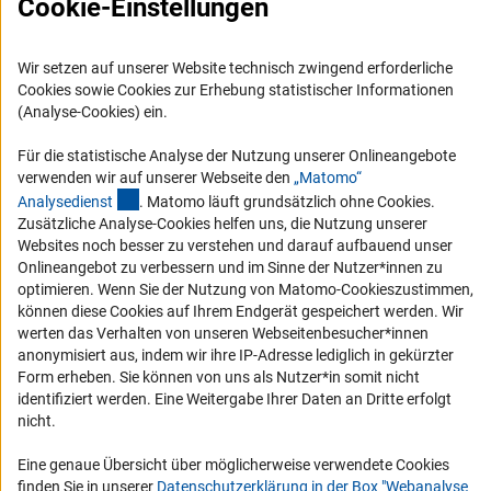
Cookie-Einstellungen
FAQ
Karriere
Logo und Corporate Design
Wir setzen auf unserer Website technisch zwingend erforderliche
Cookies sowie Cookies zur Erhebung statistischer Informationen
RSS-Feeds
(Analyse-Cookies) ein.
Compliance
Für die statistische Analyse der Nutzung unserer Onlineangebote
Vergabeverfahren
verwenden wir auf unserer Webseite den
„Matomo“
Barrierefreiheit
(externer Link)
Analysediens
t
. Matomo läuft grundsätzlich ohne Cookies.
Zusätzliche Analyse-Cookies helfen uns, die Nutzung unserer
Websites noch besser zu verstehen und darauf aufbauend unser
Service und Informationen für Menschen mit Behinderungen
Onlineangebot zu verbessern und im Sinne der Nutzer*innen zu
Erklärung zur Barrierefreiheit
optimieren. Wenn Sie der Nutzung von Matomo-Cookieszustimmen,
können diese Cookies auf Ihrem Endgerät gespeichert werden. Wir
Barriere melden
werten das Verhalten von unseren Webseitenbesucher*innen
DFG-aktuell
anonymisiert aus, indem wir ihre IP-Adresse lediglich in gekürzter
Form erheben. Sie können von uns als Nutzer*in somit nicht
Erhalten Sie Neuigkeiten aus der DFG direkt in Ihr Mailpostfach oder
identifiziert werden. Eine Weitergabe Ihrer Daten an Dritte erfolgt
schauen Sie sich die Ausgaben online an.
nicht.
Eine genaue Übersicht über möglicherweise verwendete Cookies
finden Sie in unserer
Datenschutzerklärung in der Box "Webanalyse
Zum Newsletter