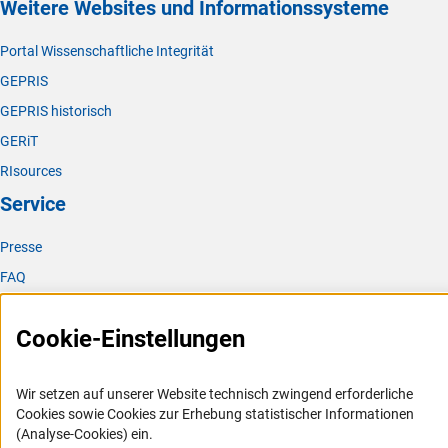
Weitere Websites und Informationssysteme
Portal Wissenschaftliche Integrität
GEPRIS
GEPRIS historisch
GERiT
RIsources
Service
Presse
FAQ
Karriere
Cookie-Einstellungen
Logo und Corporate Design
RSS-Feeds
Wir setzen auf unserer Website technisch zwingend erforderliche
Compliance
Cookies sowie Cookies zur Erhebung statistischer Informationen
Vergabeverfahren
(Analyse-Cookies) ein.