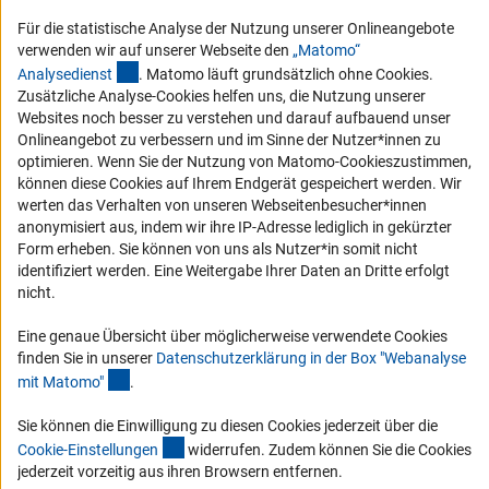
Barrierefreiheit
Für die statistische Analyse der Nutzung unserer Onlineangebote
verwenden wir auf unserer Webseite den
„Matomo“
Service und Informationen für Menschen mit Behinderungen
(externer Link)
Analysediens
t
. Matomo läuft grundsätzlich ohne Cookies.
Erklärung zur Barrierefreiheit
Zusätzliche Analyse-Cookies helfen uns, die Nutzung unserer
Websites noch besser zu verstehen und darauf aufbauend unser
Barriere melden
Onlineangebot zu verbessern und im Sinne der Nutzer*innen zu
DFG-aktuell
optimieren. Wenn Sie der Nutzung von Matomo-Cookieszustimmen,
können diese Cookies auf Ihrem Endgerät gespeichert werden. Wir
werten das Verhalten von unseren Webseitenbesucher*innen
Erhalten Sie Neuigkeiten aus der DFG direkt in Ihr Mailpostfach oder
anonymisiert aus, indem wir ihre IP-Adresse lediglich in gekürzter
schauen Sie sich die Ausgaben online an.
Form erheben. Sie können von uns als Nutzer*in somit nicht
identifiziert werden. Eine Weitergabe Ihrer Daten an Dritte erfolgt
nicht.
Zum Newsletter
Eine genaue Übersicht über möglicherweise verwendete Cookies
finden Sie in unserer
Datenschutzerklärung in der Box "Webanalyse
(Anchor Link)
mit Matomo
"
.
Impressum
Datenschutz
Cookie-Einstellungen
Kontakt
Sie können die Einwilligung zu diesen Cookies jederzeit über die
Service
(interner Link)
Cookie-Einstellunge
n
widerrufen. Zudem können Sie die Cookies
© 2026 DFG
jederzeit vorzeitig aus ihren Browsern entfernen.