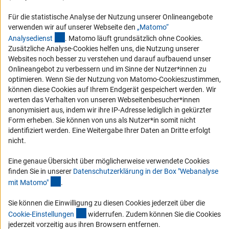
RSS-Feeds
Für die statistische Analyse der Nutzung unserer Onlineangebote
verwenden wir auf unserer Webseite den
„Matomo“
Compliance
(externer Link)
Analysediens
t
. Matomo läuft grundsätzlich ohne Cookies.
Vergabeverfahren
Zusätzliche Analyse-Cookies helfen uns, die Nutzung unserer
Barrierefreiheit
Websites noch besser zu verstehen und darauf aufbauend unser
Onlineangebot zu verbessern und im Sinne der Nutzer*innen zu
optimieren. Wenn Sie der Nutzung von Matomo-Cookieszustimmen,
Service und Informationen für Menschen mit Behinderungen
können diese Cookies auf Ihrem Endgerät gespeichert werden. Wir
Erklärung zur Barrierefreiheit
werten das Verhalten von unseren Webseitenbesucher*innen
anonymisiert aus, indem wir ihre IP-Adresse lediglich in gekürzter
Barriere melden
Form erheben. Sie können von uns als Nutzer*in somit nicht
DFG-aktuell
identifiziert werden. Eine Weitergabe Ihrer Daten an Dritte erfolgt
nicht.
Erhalten Sie Neuigkeiten aus der DFG direkt in Ihr Mailpostfach oder
Eine genaue Übersicht über möglicherweise verwendete Cookies
schauen Sie sich die Ausgaben online an.
finden Sie in unserer
Datenschutzerklärung in der Box "Webanalyse
(Anchor Link)
mit Matomo
"
.
Zum Newsletter
Sie können die Einwilligung zu diesen Cookies jederzeit über die
(interner Link)
Cookie-Einstellunge
n
widerrufen. Zudem können Sie die Cookies
jederzeit vorzeitig aus ihren Browsern entfernen.