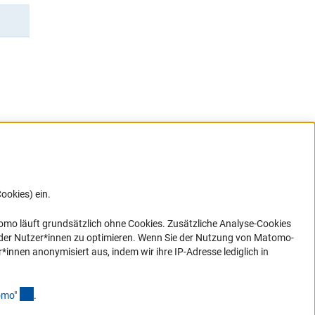
ookies) ein.
G direkt
e sich
ner Link)
omo läuft grundsätzlich ohne Cookies. Zusätzliche Analyse-Cookies
 der Nutzer*innen zu optimieren. Wenn Sie der Nutzung von Matomo-
nen anonymisiert aus, indem wir ihre IP-Adresse lediglich in
(Anchor Link)
omo
"
.