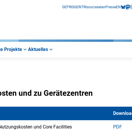
GEPRIS
GERiT
RIsources
elan
Presse
EN
bluesk
mas
i
e Projekte
Aktuelles
osten und zu Gerätezentren
Downloa
utzungskosten und Core Facilities
PDF