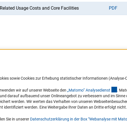
-Related Usage Costs and Core Facilities
PDF
Barrierefreiheit
DFG-aktuell
okies sowie Cookies zur Erhebung statistischer Informationen (Analyse-C
Service und Informationen für Menschen
Erhalten Sie Neuigkeiten aus der DF
mit Behinderungen
in Ihr Mailpostfach oder schauen Si
(exter
erwenden wir auf unserer Webseite den
„Matomo“ Analysediens
t
. Mat
die Ausgaben online an.
n und darauf aufbauend unser Onlineangebot zu verbessern und im Sinne
Erklärung zur Barrierefreiheit
hert werden. Wir werten das Verhalten von unseren Webseitenbesucher*in
Barriere melden
identifiziert werden. Eine Weitergabe Ihrer Daten an Dritte erfolgt nicht.
Zum Newsletter
en Sie in unserer
Datenschutzerklärung in der Box "Webanalyse mit Mat