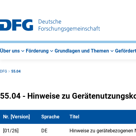
Zur
Zur
Zum
Hauptnavigation
Suche
Hauptbereich
Über uns
Förderung
Grundlagen und Themen
Gefördert
DFG
55.04
55.04 - Hinweise zu Gerätenutzungsk
Nr. [Version]
Sprache
Titel
[01/26]
DE
Hinweise zu gerätebezogenen N