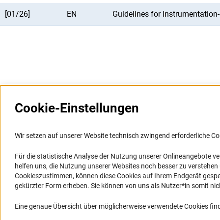
[01/26]
EN
Guidelines for Instrumentation
Cookie-Einstellungen
Weitere Websites und
Service
Informationssysteme
Wir setzen auf unserer Website technisch zwingend erforderliche Co
Presse
Portal Wissenschaftliche Integrität
Für die statistische Analyse der Nutzung unserer Onlineangebote v
FAQ
helfen uns, die Nutzung unserer Websites noch besser zu verstehe
GEPRIS
Karriere
Cookieszustimmen, können diese Cookies auf Ihrem Endgerät gespeic
GEPRIS historisch
Logo und Corporate Design
gekürzter Form erheben. Sie können von uns als Nutzer*in somit nicht 
GERiT
RSS-Feeds
Eine genaue Übersicht über möglicherweise verwendete Cookies find
RIsources
Compliance