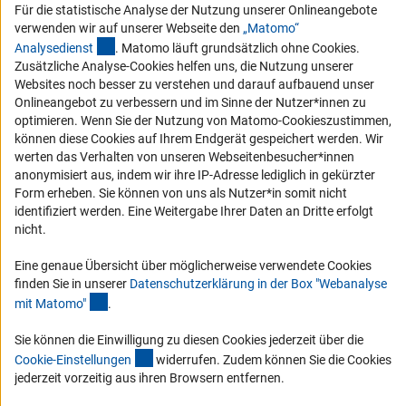
RSS-Feeds
Für die statistische Analyse der Nutzung unserer Onlineangebote
verwenden wir auf unserer Webseite den
„Matomo“
Compliance
(externer Link)
Analysediens
t
. Matomo läuft grundsätzlich ohne Cookies.
Vergabeverfahren
Zusätzliche Analyse-Cookies helfen uns, die Nutzung unserer
Barrierefreiheit
Websites noch besser zu verstehen und darauf aufbauend unser
Onlineangebot zu verbessern und im Sinne der Nutzer*innen zu
optimieren. Wenn Sie der Nutzung von Matomo-Cookieszustimmen,
Service und Informationen für Menschen mit Behinderungen
können diese Cookies auf Ihrem Endgerät gespeichert werden. Wir
Erklärung zur Barrierefreiheit
werten das Verhalten von unseren Webseitenbesucher*innen
anonymisiert aus, indem wir ihre IP-Adresse lediglich in gekürzter
Barriere melden
Form erheben. Sie können von uns als Nutzer*in somit nicht
DFG-aktuell
identifiziert werden. Eine Weitergabe Ihrer Daten an Dritte erfolgt
nicht.
Erhalten Sie Neuigkeiten aus der DFG direkt in Ihr Mailpostfach oder
Eine genaue Übersicht über möglicherweise verwendete Cookies
schauen Sie sich die Ausgaben online an.
finden Sie in unserer
Datenschutzerklärung in der Box "Webanalyse
(Anchor Link)
mit Matomo
"
.
Zum Newsletter
Sie können die Einwilligung zu diesen Cookies jederzeit über die
(interner Link)
Cookie-Einstellunge
n
widerrufen. Zudem können Sie die Cookies
jederzeit vorzeitig aus ihren Browsern entfernen.