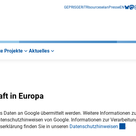
GEPRIS
GERiT
RIsources
elan
Presse
EN
bluesk
mas
i
e Projekte
Aktuelles
aft in Europa
s Daten an Google übermittelt werden. Weitere Informationen zu
tenschutzhinweisen von Google. Informationen zur Verarbeitun
(inte
serklärung finden Sie in unseren
Datenschutzhinweise
n
.