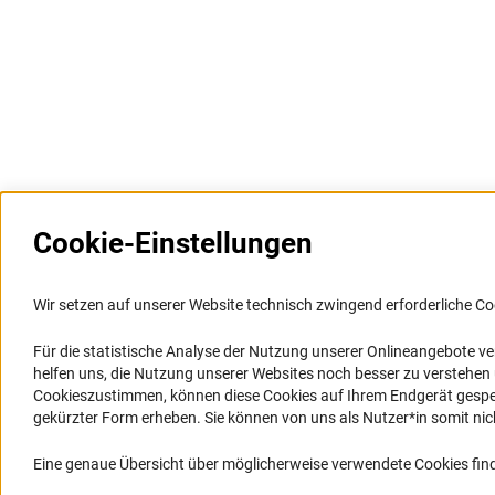
Cookie-Einstellungen
Weitere Websites und
Service
Informationssysteme
Wir setzen auf unserer Website technisch zwingend erforderliche Co
Presse
Portal Wissenschaftliche Integrität
Für die statistische Analyse der Nutzung unserer Onlineangebote v
FAQ
helfen uns, die Nutzung unserer Websites noch besser zu verstehe
GEPRIS
Karriere
Cookieszustimmen, können diese Cookies auf Ihrem Endgerät gespeic
GEPRIS historisch
Logo und Corporate Design
gekürzter Form erheben. Sie können von uns als Nutzer*in somit nicht 
GERiT
RSS-Feeds
Eine genaue Übersicht über möglicherweise verwendete Cookies find
RIsources
Compliance