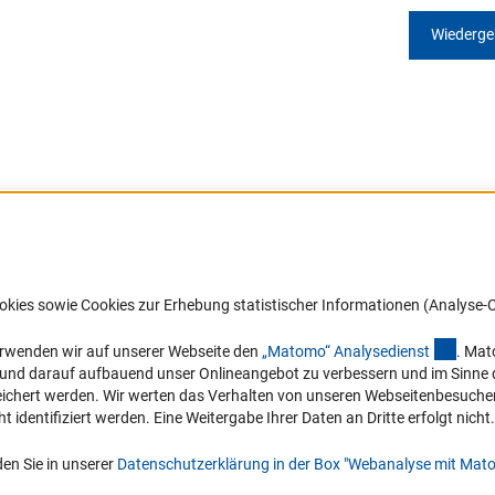
Wiederg
Barrierefreiheit
DFG-aktuell
okies sowie Cookies zur Erhebung statistischer Informationen (Analyse-C
Service und Informationen für Menschen
Erhalten Sie Neuigkeiten aus der DF
mit Behinderungen
in Ihr Mailpostfach oder schauen Si
(exter
erwenden wir auf unserer Webseite den
„Matomo“ Analysediens
t
. Mat
die Ausgaben online an.
n und darauf aufbauend unser Onlineangebot zu verbessern und im Sinne
Erklärung zur Barrierefreiheit
hert werden. Wir werten das Verhalten von unseren Webseitenbesucher*in
Barriere melden
identifiziert werden. Eine Weitergabe Ihrer Daten an Dritte erfolgt nicht.
Zum Newsletter
en Sie in unserer
Datenschutzerklärung in der Box "Webanalyse mit Mat