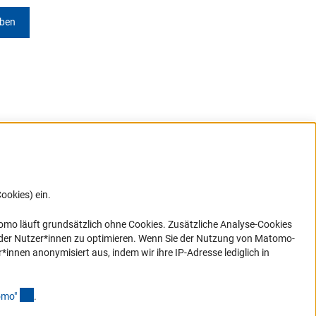
eben
ookies) ein.
G direkt
e sich
ner Link)
omo läuft grundsätzlich ohne Cookies. Zusätzliche Analyse-Cookies
 der Nutzer*innen zu optimieren. Wenn Sie der Nutzung von Matomo-
nen anonymisiert aus, indem wir ihre IP-Adresse lediglich in
(Anchor Link)
omo
"
.