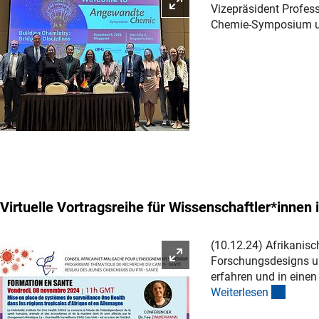
Bild vergrößern
Vizepräsident Profess
Chemie-Symposium un
Virtuelle Vortragsreihe für Wissenschaftler*inne
(10.12.24) Afrikanis
Bild vergrößern
Forschungsdesigns un
erfahren und in einen
(intern
Weiterlese
n