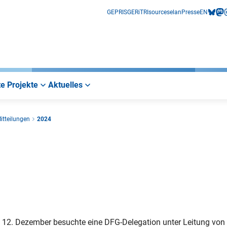
GEPRIS
GERiT
RIsources
elan
Presse
EN
bluesk
mas
i
e Projekte
Aktuelles
itteilungen
2024
s 12. Dezember besuchte eine DFG-Delegation unter Leitung von