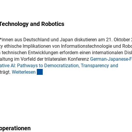
 Technology and Robotics
*innen aus Deutschland und Japan diskutieren am 21. Oktober
ty ethische Implikationen von Informationstechnologie und Robo
 technischen Entwicklungen erfordern einen internationalen Dis
ltung im Vorfeld der trilateralen Konferenz
German-Japanese-F
ative AI: Pathways to Democratization, Transparency and
erner Link)
(interner Link)
trägt.
Weiterlese
n
operationen