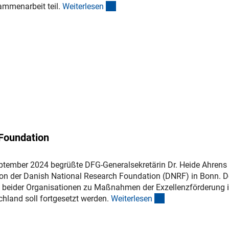
(interner Link)
ammenarbeit teil.
Weiterlese
n
 Foundation
ptember 2024 begrüßte DFG-Generalsekretärin Dr. Heide Ahrens 
on der Danish National Research Foundation (DNRF) in Bonn. D
 beider Organisationen zu Maßnahmen der Exzellenzförderung 
(interner Link)
land soll fortgesetzt werden.
Weiterlese
n