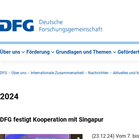
Zur
Zur
Zum
Hauptnavigation
Suche
Hauptbereich
Über uns
Förderung
Grundlagen und Themen
Gefördert
DFG
Über uns
Internationale Zusammenarbeit
Nachrichten
Aktuelles und M
2024
DFG festigt Kooperation mit Singapur
(23.12.24) Vom 7. bi