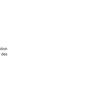
ation
 des
(interner Link)