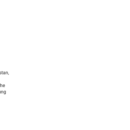
stan,
che
ung