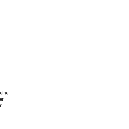
eine
er
in