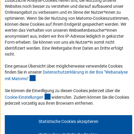
Zusätzliche Analyse-Cookies helfen uns, die Nutzung unserer
Websites noch besser zu verstehen und darauf aufbauend unser
Service und Informationen für Menschen mit Behinderungen
Onlineangebot zu verbessern und im Sinne der Nutzer*innen zu
Erklärung zur Barrierefreiheit
optimieren. Wenn Sie der Nutzung von Matomo-Cookieszustimmen,
können diese Cookies auf Ihrem Endgerät gespeichert werden. Wir
Barriere melden
werten das Verhalten von unseren Webseitenbesucher*innen
DFG-aktuell
anonymisiert aus, indem wir ihre IP-Adresse lediglich in gekürzter
Form erheben. Sie können von uns als Nutzer*in somit nicht
identifiziert werden. Eine Weitergabe Ihrer Daten an Dritte erfolgt
Erhalten Sie Neuigkeiten aus der DFG direkt in Ihr Mailpostfach oder
nicht.
schauen Sie sich die Ausgaben online an.
Eine genaue Übersicht über möglicherweise verwendete Cookies
finden Sie in unserer
Datenschutzerklärung in der Box "Webanalyse
Zum Newsletter
(Anchor Link)
mit Matomo
"
.
Sie können die Einwilligung zu diesen Cookies jederzeit über die
(interner Link)
Cookie-Einstellunge
n
widerrufen. Zudem können Sie die Cookies
jederzeit vorzeitig aus ihren Browsern entfernen.
Impressum
Datenschutz
Cookie-Einstellungen
Kontakt
Service
© 2026 DFG
Statistische Cookies akzeptieren