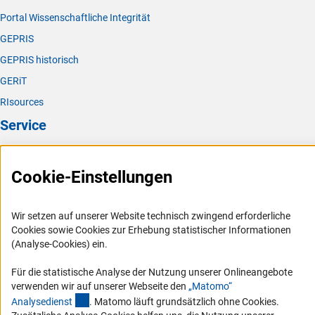
Portal Wissenschaftliche Integrität
GEPRIS
GEPRIS historisch
GERiT
RIsources
Service
Presse
Cookie-Einstellungen
FAQ
Karriere
Wir setzen auf unserer Website technisch zwingend erforderliche
Logo und Corporate Design
Cookies sowie Cookies zur Erhebung statistischer Informationen
RSS-Feeds
(Analyse-Cookies) ein.
Compliance
Für die statistische Analyse der Nutzung unserer Onlineangebote
Vergabeverfahren
verwenden wir auf unserer Webseite den
„Matomo“
(externer Link)
Analysediens
t
. Matomo läuft grundsätzlich ohne Cookies.
Barrierefreiheit