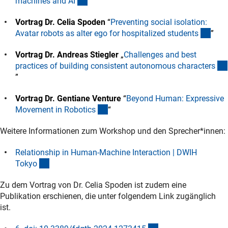
(externer Link)
machines and A
I
“
Vortrag Dr. Celia Spoden
“
Preventing social isolation:
(exte
Avatar robots as alter ego for hospitalized student
s
”
Vortrag Dr. Andreas Stiegler
„
Challenges and best
practices of building consistent autonomous character
s
(externer Link)
”
Vortrag Dr. Gentiane Venture
“
Beyond Human: Expressive
(externer Link)
Movement in Robotic
s
“
Weitere Informationen zum Workshop und den Sprecher*innen:
Relationship in Human-Machine Interaction | DWIH
(externer Link)
Toky
o
Zu dem Vortrag von Dr. Celia Spoden ist zudem eine
Publikation erschienen, die unter folgendem Link zugänglich
ist.