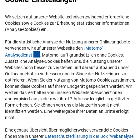
FAQ
Karriere
Wir setzen auf unserer Website technisch zwingend erforderliche
Logo und Corporate Design
Cookies sowie Cookies zur Erhebung statistischer Informationen
RSS-Feeds
(Analyse-Cookies) ein.
Compliance
Für die statistische Analyse der Nutzung unserer Onlineangebote
Vergabeverfahren
verwenden wir auf unserer Webseite den
„Matomo“
(externer Link)
Analysediens
t
. Matomo läuft grundsätzlich ohne Cookies.
Barrierefreiheit
Zusätzliche Analyse-Cookies helfen uns, die Nutzung unserer
Websites noch besser zu verstehen und darauf aufbauend unser
Service und Informationen für Menschen mit Behinderungen
Onlineangebot zu verbessern und im Sinne der Nutzer*innen zu
optimieren. Wenn Sie der Nutzung von Matomo-Cookieszustimmen,
Erklärung zur Barrierefreiheit
können diese Cookies auf Ihrem Endgerät gespeichert werden. Wir
Barriere melden
werten das Verhalten von unseren Webseitenbesucher*innen
anonymisiert aus, indem wir ihre IP-Adresse lediglich in gekürzter
DFG-aktuell
Form erheben. Sie können von uns als Nutzer*in somit nicht
identifiziert werden. Eine Weitergabe Ihrer Daten an Dritte erfolgt
Erhalten Sie Neuigkeiten aus der DFG direkt in Ihr Mailpostfach oder
nicht.
schauen Sie sich die Ausgaben online an.
Eine genaue Übersicht über möglicherweise verwendete Cookies
finden Sie in unserer
Datenschutzerklärung in der Box "Webanalyse