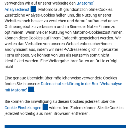
verwenden wir auf unserer Webseite den
„Matomo“
Vergabeverfahren
(externer Link)
Analysediens
t
. Matomo läuft grundsätzlich ohne Cookies.
Barrierefreiheit
Zusätzliche Analyse-Cookies helfen uns, die Nutzung unserer
Websites noch besser zu verstehen und darauf aufbauend unser
Service und Informationen für Menschen mit Behinderungen
Onlineangebot zu verbessern und im Sinne der Nutzer*innen zu
optimieren. Wenn Sie der Nutzung von Matomo-Cookieszustimmen,
Erklärung zur Barrierefreiheit
können diese Cookies auf Ihrem Endgerät gespeichert werden. Wir
Barriere melden
werten das Verhalten von unseren Webseitenbesucher*innen
anonymisiert aus, indem wir ihre IP-Adresse lediglich in gekürzter
DFG-aktuell
Form erheben. Sie können von uns als Nutzer*in somit nicht
identifiziert werden. Eine Weitergabe Ihrer Daten an Dritte erfolgt
Erhalten Sie Neuigkeiten aus der DFG direkt in Ihr Mailpostfach oder
nicht.
schauen Sie sich die Ausgaben online an.
Eine genaue Übersicht über möglicherweise verwendete Cookies
finden Sie in unserer
Datenschutzerklärung in der Box "Webanalyse
Zum Newsletter
(Anchor Link)
mit Matomo
"
.
Sie können die Einwilligung zu diesen Cookies jederzeit über die
(interner Link)
Cookie-Einstellunge
n
widerrufen. Zudem können Sie die Cookies
jederzeit vorzeitig aus ihren Browsern entfernen.
Impressum
Datenschutz
Cookie-Einstellungen
Kontakt
Service