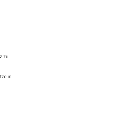
z zu
.
tze in