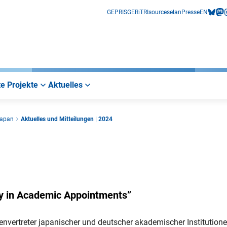
GEPRIS
GERiT
RIsources
elan
Presse
EN
bluesk
mas
i
e Projekte
Aktuelles
Japan
Aktuelles und Mitteilungen | 2024
ty in Academic Appointments”
envertreter japanischer und deutscher akademischer Institution