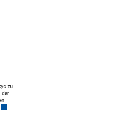
erner Link)
kyo zu
n der
en
(interner Link)