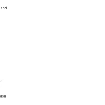
land.
ei
d
sion