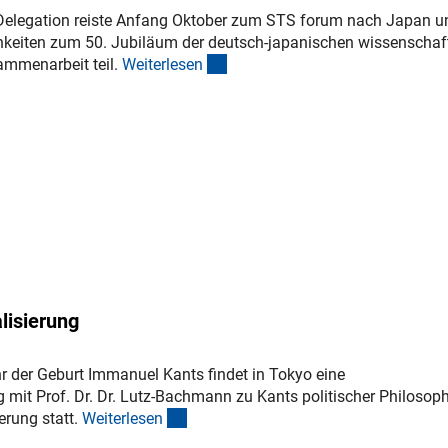
Delegation reiste Anfang Oktober zum STS forum nach Japan u
hkeiten zum 50. Jubiläum der deutsch-japanischen wissenschaft
(interner Link)
ammenarbeit teil.
Weiterlese
n
lisierung
r der Geburt Immanuel Kants findet in Tokyo eine
 mit Prof. Dr. Dr. Lutz-Bachmann zu Kants politischer Philosop
(interner Link)
ierung statt.
Weiterlese
n