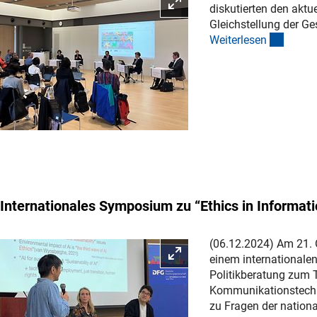
Bild vergrößern
diskutierten den akt
Gleichstellung der G
(intern
Weiterlese
n
Internationales Symposium zu “Ethics in Informat
(06.12.2024) Am 21. 
Bild vergrößern
einem internationale
Politikberatung zum 
Kommunikationstechnol
zu Fragen der nation