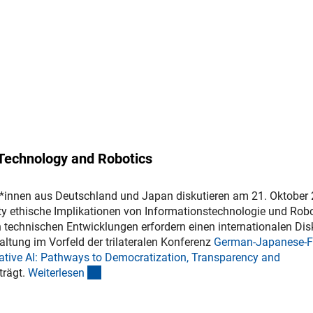
 Technology and Robotics
*innen aus Deutschland und Japan diskutieren am 21. Oktober
ty ethische Implikationen von Informationstechnologie und Robo
 technischen Entwicklungen erfordern einen internationalen Dis
ltung im Vorfeld der trilateralen Konferenz
German-Japanese-F
ative AI: Pathways to Democratization, Transparency and
erner Link)
(interner Link)
trägt.
Weiterlese
n