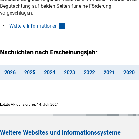
Begutachtung auf beiden Seiten für eine Förderung
vorgeschlagen.
(interner Link)
Weitere Informatione
n
Nachrichten nach Erscheinungsjahr
(interner Link)
(interner Link)
(interner Link)
(interner Link)
(interner Link)
(interner L
(i
202
6
202
5
202
4
202
3
202
2
202
1
202
0
Letzte Aktualisierung: 14. Juli 2021
Weitere Websites und Informationssysteme