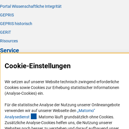
Portal Wissenschaftliche Integrität
GEPRIS
GEPRIS historisch
GERiT
RIsources
Service
Presse
Cookie-Einstellungen
FAQ
Karriere
Wir setzen auf unserer Website technisch zwingend erforderliche
Cookies sowie Cookies zur Erhebung statistischer Informationen
Logo und Corporate Design
(Analyse-Cookies) ein.
RSS-Feeds
Für die statistische Analyse der Nutzung unserer Onlineangebote
Compliance
verwenden wir auf unserer Webseite den
„Matomo“
Vergabeverfahren
(externer Link)
Analysediens
t
. Matomo läuft grundsätzlich ohne Cookies.
Zusätzliche Analyse-Cookies helfen uns, die Nutzung unserer
Barrierefreiheit
Websites noch besser zu verstehen und darauf aufbauend unser