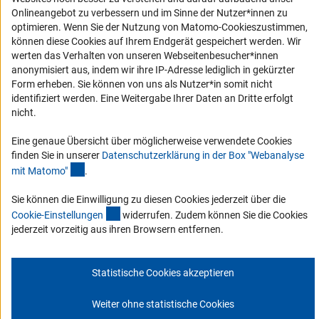
Onlineangebot zu verbessern und im Sinne der Nutzer*innen zu
Service und Informationen für Menschen mit Behinderungen
optimieren. Wenn Sie der Nutzung von Matomo-Cookieszustimmen,
Erklärung zur Barrierefreiheit
können diese Cookies auf Ihrem Endgerät gespeichert werden. Wir
werten das Verhalten von unseren Webseitenbesucher*innen
Barriere melden
anonymisiert aus, indem wir ihre IP-Adresse lediglich in gekürzter
DFG-aktuell
Form erheben. Sie können von uns als Nutzer*in somit nicht
identifiziert werden. Eine Weitergabe Ihrer Daten an Dritte erfolgt
nicht.
Erhalten Sie Neuigkeiten aus der DFG direkt in Ihr Mailpostfach oder
schauen Sie sich die Ausgaben online an.
Eine genaue Übersicht über möglicherweise verwendete Cookies
finden Sie in unserer
Datenschutzerklärung in der Box "Webanalyse
(Anchor Link)
mit Matomo
"
.
Zum Newsletter
Sie können die Einwilligung zu diesen Cookies jederzeit über die
(interner Link)
Cookie-Einstellunge
n
widerrufen. Zudem können Sie die Cookies
jederzeit vorzeitig aus ihren Browsern entfernen.
Impressum
Datenschutz
Cookie-Einstellungen
Kontakt
Service
Statistische Cookies akzeptieren
© 2026 DFG
Weiter ohne statistische Cookies
Zum Anfang 