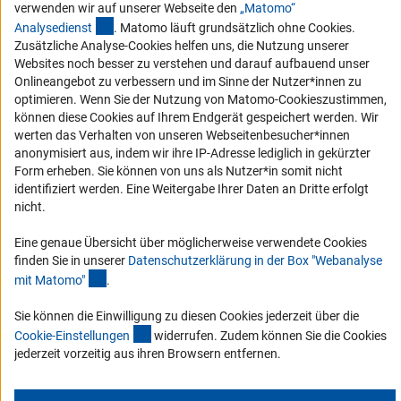
verwenden wir auf unserer Webseite den
„Matomo“
Vergabeverfahren
(externer Link)
Analysediens
t
. Matomo läuft grundsätzlich ohne Cookies.
Barrierefreiheit
Zusätzliche Analyse-Cookies helfen uns, die Nutzung unserer
Websites noch besser zu verstehen und darauf aufbauend unser
Onlineangebot zu verbessern und im Sinne der Nutzer*innen zu
Service und Informationen für Menschen mit Behinderungen
optimieren. Wenn Sie der Nutzung von Matomo-Cookieszustimmen,
Erklärung zur Barrierefreiheit
können diese Cookies auf Ihrem Endgerät gespeichert werden. Wir
werten das Verhalten von unseren Webseitenbesucher*innen
Barriere melden
anonymisiert aus, indem wir ihre IP-Adresse lediglich in gekürzter
DFG-aktuell
Form erheben. Sie können von uns als Nutzer*in somit nicht
identifiziert werden. Eine Weitergabe Ihrer Daten an Dritte erfolgt
nicht.
Erhalten Sie Neuigkeiten aus der DFG direkt in Ihr Mailpostfach oder
schauen Sie sich die Ausgaben online an.
Eine genaue Übersicht über möglicherweise verwendete Cookies
finden Sie in unserer
Datenschutzerklärung in der Box "Webanalyse
(Anchor Link)
mit Matomo
"
.
Zum Newsletter
Sie können die Einwilligung zu diesen Cookies jederzeit über die
(interner Link)
Cookie-Einstellunge
n
widerrufen. Zudem können Sie die Cookies
jederzeit vorzeitig aus ihren Browsern entfernen.
Impressum
Datenschutz
Cookie-Einstellungen
Kontakt
Service