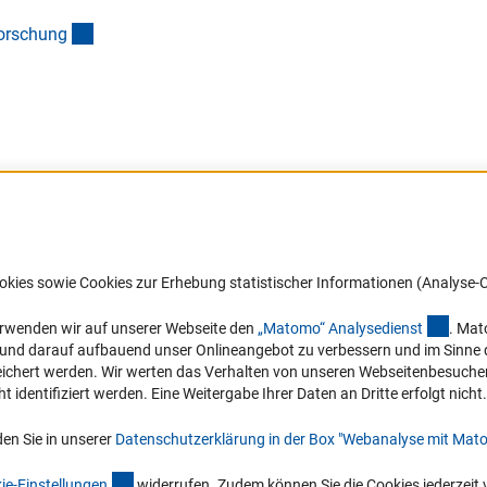
(interner Link)
orschun
g
Barrierefreiheit
DFG-aktuell
okies sowie Cookies zur Erhebung statistischer Informationen (Analyse-C
Service und Informationen für Menschen
Erhalten Sie Neuigkeiten aus der DF
mit Behinderungen
in Ihr Mailpostfach oder schauen Si
(exter
erwenden wir auf unserer Webseite den
„Matomo“ Analysediens
t
. Mat
die Ausgaben online an.
n und darauf aufbauend unser Onlineangebot zu verbessern und im Sinne
Erklärung zur Barrierefreiheit
hert werden. Wir werten das Verhalten von unseren Webseitenbesucher*in
Barriere melden
identifiziert werden. Eine Weitergabe Ihrer Daten an Dritte erfolgt nicht.
Zum Newsletter
en Sie in unserer
Datenschutzerklärung in der Box "Webanalyse mit Mat
(interner Link)
ie-Einstellunge
n
widerrufen. Zudem können Sie die Cookies jederzeit 