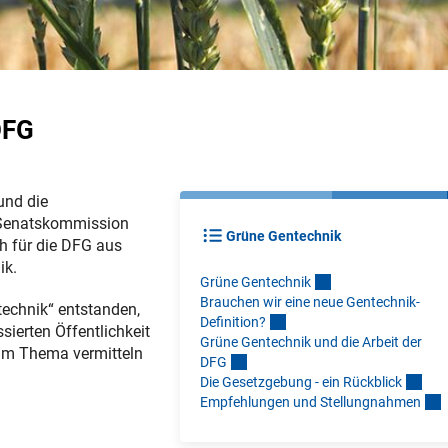
DFG
und die
 Senatskommission
Grüne Gentechnik
h für die DFG aus
ik.
Grüne Gentechni
k
Brauchen wir eine neue Gentechnik-
technik“ entstanden,
Definition
?
sierten Öffentlichkeit
Grüne Gentechnik und die Arbeit der
zum Thema vermitteln
DF
G
Die Gesetzgebung - ein Rückblic
k
Empfehlungen und Stellungnahme
n