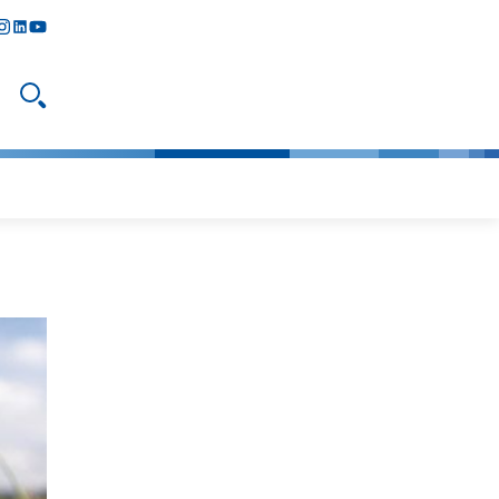
y
todon
nstagram
linkedIn
youtube
Suche öffnen