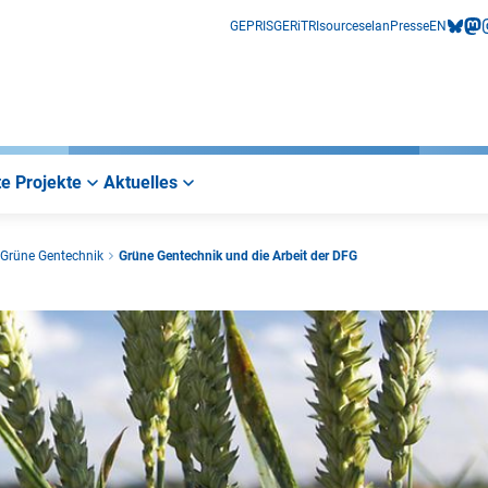
GEPRIS
GERiT
RIsources
elan
Presse
EN
bluesk
mas
i
e Projekte
Aktuelles
 Grüne Gentechnik
Grüne Gentechnik und die Arbeit der DFG