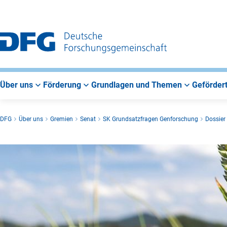
Zur
Zur
Zum
Hauptnavigation
Suche
Hauptbereich
Über uns
Förderung
Grundlagen und Themen
Gefördert
DFG
Über uns
Gremien
Senat
SK Grundsatzfragen Genforschung
Dossier