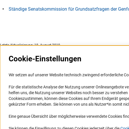
Ständige Senatskommission für Grundsatzfragen der Genf
Letzte Aktualisierung: 18. August 2019
Cookie-Einstellungen
Weitere Websites und
Service
Informationssysteme
Wir setzen auf unserer Website technisch zwingend erforderliche Co
Presse
Portal Wissenschaftliche Integrität
Für die statistische Analyse der Nutzung unserer Onlineangebote v
FAQ
helfen uns, die Nutzung unserer Websites noch besser zu verstehe
GEPRIS
Karriere
Cookieszustimmen, können diese Cookies auf Ihrem Endgerät gespeic
GEPRIS historisch
Logo und Corporate Design
gekürzter Form erheben. Sie können von uns als Nutzer*in somit nicht 
GERiT
RSS-Feeds
Eine genaue Übersicht über möglicherweise verwendete Cookies find
RIsources
Compliance
Vergabeverfahren
Sie können die Einwilligung zu diesen Cookies jederzeit über die
Cook