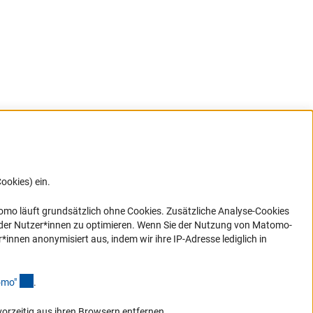
ookies) ein.
G direkt
e sich
ner Link)
omo läuft grundsätzlich ohne Cookies. Zusätzliche Analyse-Cookies
 der Nutzer*innen zu optimieren. Wenn Sie der Nutzung von Matomo-
nen anonymisiert aus, indem wir ihre IP-Adresse lediglich in
(Anchor Link)
omo
"
.
vorzeitig aus ihren Browsern entfernen.