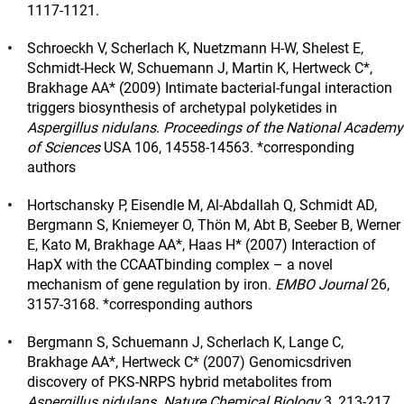
1117-1121.
Schroeckh V, Scherlach K, Nuetzmann H-W, Shelest E,
Schmidt-Heck W, Schuemann J, Martin K, Hertweck C*,
Brakhage AA* (2009) Intimate bacterial-fungal interaction
triggers biosynthesis of archetypal polyketides in
Aspergillus nidulans
.
Proceedings of the National Academy
of Sciences
USA 106, 14558-14563. *corresponding
authors
Hortschansky P, Eisendle M, Al-Abdallah Q, Schmidt AD,
Bergmann S, Kniemeyer O, Thön M, Abt B, Seeber B, Werner
E, Kato M, Brakhage AA*, Haas H* (2007) Interaction of
HapX with the CCAATbinding complex – a novel
mechanism of gene regulation by iron.
EMBO Journal
26,
3157-3168. *corresponding authors
Bergmann S, Schuemann J, Scherlach K, Lange C,
Brakhage AA*, Hertweck C* (2007) Genomicsdriven
discovery of PKS-NRPS hybrid metabolites from
Aspergillus nidulans. Nature Chemical Biology
3, 213-217.