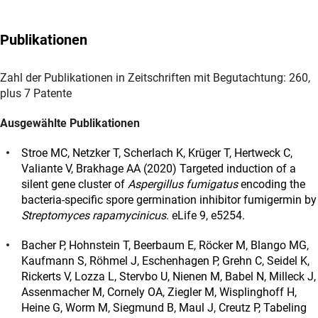
Publikationen
Zahl der Publikationen in Zeitschriften mit Begutachtung: 260,
plus 7 Patente
Ausgewählte Publikationen
Stroe MC, Netzker T, Scherlach K, Krüger T, Hertweck C,
Valiante V, Brakhage AA (2020) Targeted induction of a
silent gene cluster of
Aspergillus fumigatus
encoding the
bacteria-specific spore germination inhibitor fumigermin by
Streptomyces rapamycinicus
. eLife 9, e5254.
Bacher P, Hohnstein T, Beerbaum E, Röcker M, Blango MG,
Kaufmann S, Röhmel J, Eschenhagen P, Grehn C, Seidel K,
Rickerts V, Lozza L, Stervbo U, Nienen M, Babel N, Milleck J,
Assenmacher M, Cornely OA, Ziegler M, Wisplinghoff H,
Heine G, Worm M, Siegmund B, Maul J, Creutz P, Tabeling