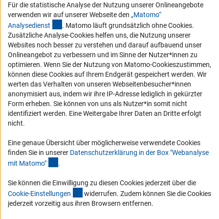
Erklärung zur Barrierefreiheit
Für die statistische Analyse der Nutzung unserer Onlineangebote
verwenden wir auf unserer Webseite den
„Matomo“
Barriere melden
(externer Link)
Analysediens
t
. Matomo läuft grundsätzlich ohne Cookies.
DFG-aktuell
Zusätzliche Analyse-Cookies helfen uns, die Nutzung unserer
Websites noch besser zu verstehen und darauf aufbauend unser
Erhalten Sie Neuigkeiten aus der DFG direkt in Ihr Mailpostfach oder
Onlineangebot zu verbessern und im Sinne der Nutzer*innen zu
schauen Sie sich die Ausgaben online an.
optimieren. Wenn Sie der Nutzung von Matomo-Cookieszustimmen,
können diese Cookies auf Ihrem Endgerät gespeichert werden. Wir
werten das Verhalten von unseren Webseitenbesucher*innen
Zum Newsletter
anonymisiert aus, indem wir ihre IP-Adresse lediglich in gekürzter
Form erheben. Sie können von uns als Nutzer*in somit nicht
identifiziert werden. Eine Weitergabe Ihrer Daten an Dritte erfolgt
nicht.
Eine genaue Übersicht über möglicherweise verwendete Cookies
Impressum
Datenschutz
Cookie-Einstellungen
Kontakt
finden Sie in unserer
Datenschutzerklärung in der Box "Webanalyse
Service
(Anchor Link)
mit Matomo
"
.
© 2026 DFG
Sie können die Einwilligung zu diesen Cookies jederzeit über die
(interner Link)
Cookie-Einstellunge
n
widerrufen. Zudem können Sie die Cookies
jederzeit vorzeitig aus ihren Browsern entfernen.