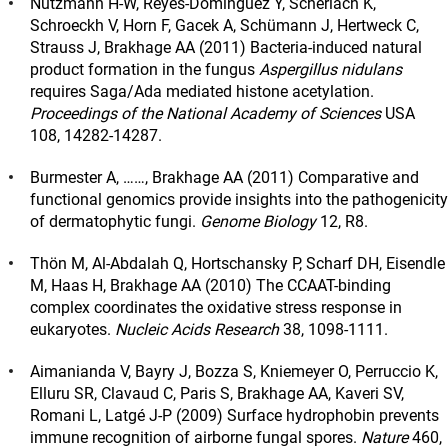
Nützmann H-W, Reyes-Dominguez Y, Scherlach K,
Schroeckh V, Horn F, Gacek A, Schümann J, Hertweck C,
Strauss J, Brakhage AA (2011) Bacteria-induced natural
product formation in the fungus
Aspergillus nidulans
requires Saga/Ada mediated histone acetylation.
Proceedings of the National Academy of Sciences
USA
108, 14282-14287.
Burmester A, ……, Brakhage AA (2011) Comparative and
functional genomics provide insights into the pathogenicity
of dermatophytic fungi.
Genome Biology
12, R8.
Thön M, Al-Abdalah Q, Hortschansky P, Scharf DH, Eisendle
M, Haas H, Brakhage AA (2010) The CCAAT-binding
complex coordinates the oxidative stress response in
eukaryotes.
Nucleic Acids Research
38, 1098-1111.
Aimanianda V, Bayry J, Bozza S, Kniemeyer O, Perruccio K,
Elluru SR, Clavaud C, Paris S, Brakhage AA, Kaveri SV,
Romani L, Latgé J-P (2009) Surface hydrophobin prevents
immune recognition of airborne fungal spores.
Nature
460,