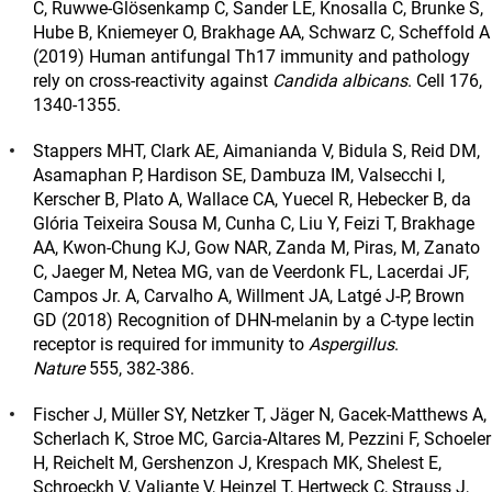
C, Ruwwe-Glösenkamp C, Sander LE, Knosalla C, Brunke S,
Hube B, Kniemeyer O, Brakhage AA, Schwarz C, Scheffold A
(2019) Human antifungal Th17 immunity and pathology
rely on cross-reactivity against
Candida albicans
. Cell 176,
1340-1355.
Stappers MHT, Clark AE, Aimanianda V, Bidula S, Reid DM,
Asamaphan P, Hardison SE, Dambuza IM, Valsecchi I,
Kerscher B, Plato A, Wallace CA, Yuecel R, Hebecker B, da
Glória Teixeira Sousa M, Cunha C, Liu Y, Feizi T, Brakhage
AA, Kwon-Chung KJ, Gow NAR, Zanda M, Piras, M, Zanato
C, Jaeger M, Netea MG, van de Veerdonk FL, Lacerdai JF,
Campos Jr. A, Carvalho A, Willment JA, Latgé J-P, Brown
GD (2018) Recognition of DHN-melanin by a C-type lectin
receptor is required for immunity to
Aspergillus
.
Nature
555, 382-386.
Fischer J, Müller SY, Netzker T, Jäger N, Gacek-Matthews A,
Scherlach K, Stroe MC, Garcia-Altares M, Pezzini F, Schoeler
H, Reichelt M, Gershenzon J, Krespach MK, Shelest E,
Schroeckh V, Valiante V, Heinzel T, Hertweck C, Strauss J,