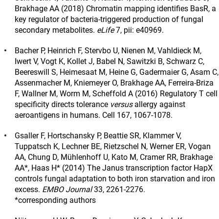
Brakhage AA (2018) Chromatin mapping identifies BasR, a
key regulator of bacteria-triggered production of fungal
secondary metabolites.
eLife
7, pii: e40969.
Bacher P, Heinrich F, Stervbo U, Nienen M, Vahldieck M,
Iwert V, Vogt K, Kollet J, Babel N, Sawitzki B, Schwarz C,
Beereswill S, Heimesaat M, Heine G, Gadermaier G, Asam C,
Assenmacher M, Kniemeyer O, Brakhage AA, Ferreira-Briza
F, Wallner M, Worm M, Scheffold A (2016) Regulatory T cell
specificity directs tolerance
versus
allergy against
aeroantigens in humans. Cell 167, 1067-1078.
Gsaller F, Hortschansky P, Beattie SR, Klammer V,
Tuppatsch K, Lechner BE, Rietzschel N, Werner ER, Vogan
AA, Chung D, Mühlenhoff U, Kato M, Cramer RR, Brakhage
AA*, Haas H* (2014) The Janus transcription factor HapX
controls fungal adaptation to both iron starvation and iron
excess.
EMBO Journal
33, 2261-2276.
*corresponding authors