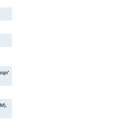
sign"
WM),