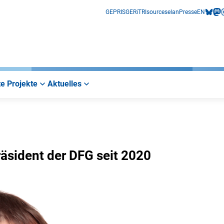
GEPRIS
GERiT
RIsources
elan
Presse
EN
bluesk
mas
i
e Projekte
Aktuelles
räsident der DFG seit 2020