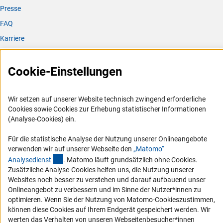
Presse
Materials & Design 237 (2024).
FAQ
[7] S. Pokhrel, J. Stahl, L. Wang, R. Tang, H. Sun, M.
Karriere
Schalk, M. Schowalter, A. Rosenauer, J. Huang, J. Kiefer,
J. Birkenstock, L. Mädler, Photo Electrocatalytic Water
Logo und Corporate Design
Splitting Using Sn Doped In2S3 Homologous Series
RSS-Feeds
Cookie-Einstellungen
Synthesized in Oxygen Deficient Flame, Adv. Funct. Mater.
Compliance
(2024).
Vergabeverfahren
Wir setzen auf unserer Website technisch zwingend erforderliche
[8] J.D. Groeneveld, S. Pokhrel, L. Mädler, Flame
Cookies sowie Cookies zur Erhebung statistischer Informationen
Barrierefreiheit
emission spectroscopy of single droplet micro explosions,
(Analyse-Cookies) ein.
Nanoscale Horizons (2024).
Service und Informationen für Menschen mit Behinderungen
Für die statistische Analyse der Nutzung unserer Onlineangebote
verwenden wir auf unserer Webseite den
„Matomo“
[9] A. Chouhan, L. Mädler, N. Ellendt, Modeling of rapid
Erklärung zur Barrierefreiheit
(externer Link)
Analysediens
t
. Matomo läuft grundsätzlich ohne Cookies.
solidification in Laser Powder Bed Fusion processes,
Barriere melden
Zusätzliche Analyse-Cookies helfen uns, die Nutzung unserer
Computational Materials Science 238 (2024).
Websites noch besser zu verstehen und darauf aufbauend unser
DFG-aktuell
Onlineangebot zu verbessern und im Sinne der Nutzer*innen zu
[10] M. Vollbrecht, K. Krieger, J. Grundmann, H. Birkholz,
optimieren. Wenn Sie der Nutzung von Matomo-Cookieszustimmen,
N. Riefler, L. Mädler, An integrated data pipeline for
Erhalten Sie Neuigkeiten aus der DFG direkt in Ihr Mailpostfach oder
können diese Cookies auf Ihrem Endgerät gespeichert werden. Wir
schauen Sie sich die Ausgaben online an.
semantic data representation of the flame spray pyrolysis
werten das Verhalten von unseren Webseitenbesucher*innen