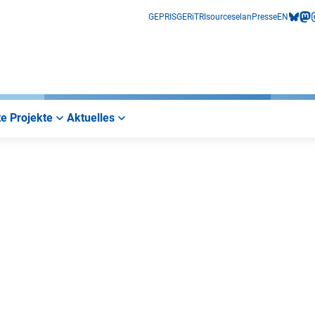
GEPRIS
GERiT
RIsources
elan
Presse
EN
bluesk
mas
i
e Projekte
Aktuelles