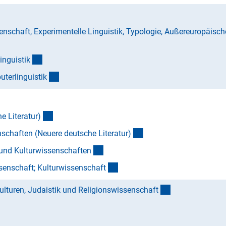
nschaft, Experimentelle Linguistik, Typologie, Außereuropäisch
(Anchor Link)
inguisti
k
(Anchor Link)
terlinguisti
k
(Anchor Link)
e Literatur
)
(Anchor Link)
nschaften (Neuere deutsche Literatur
)
(Anchor Link)
 und Kulturwissenschafte
n
(Anchor Link)
ssenschaft; Kulturwissenschaf
t
(interner Link)
ulturen, Judaistik und Religionswissenschaf
t
(Anchor Link)
 Link)