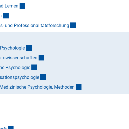
(Anchor Link)
nd Lerne
n
(Anchor Link)
n
(Anchor Link)
s- und Professionalitätsforschun
g
(Anchor Link)
 Psychologi
e
(Anchor Link)
eurowissenschafte
n
(Anchor Link)
he Psychologi
e
(Anchor Link)
isationspsychologi
e
(Anchor Link)
d Medizinische Psychologie, Methode
n
nk)
(Anchor Link)