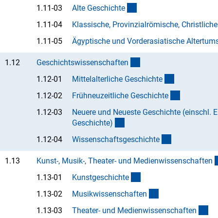
(Anchor Link)
1.11-03
Alte Geschicht
e
1.11-04
Klassische, Provinzialrömische, Christlich
1.11-05
Ägyptische und Vorderasiatische Altertum
(interner Link)
1.12
Geschichtswissenschafte
n
(Anchor Link
1.12-01
Mittelalterliche Geschicht
e
(Anchor Li
1.12-02
Frühneuzeitliche Geschicht
e
1.12-03
Neuere und Neueste Geschichte (einschl. 
(Anchor Link)
Geschichte
)
(Anchor Link)
1.12-04
Wissenschaftsgeschicht
e
1.13
Kunst-, Musik-, Theater- und Medienwissenschafte
n
(Anchor Link)
1.13-01
Kunstgeschicht
e
(Anchor Link)
1.13-02
Musikwissenschafte
n
(A
1.13-03
Theater- und Medienwissenschafte
n