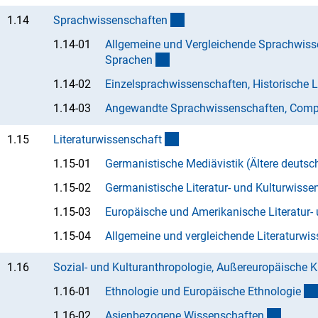
(interner Link)
1.14
Sprachwissenschafte
n
1.14-01
Allgemeine und Vergleichende Sprachwisse
(Anchor Link)
Sprache
n
1.14-02
Einzelsprachwissenschaften, Historische L
1.14-03
Angewandte Sprachwissenschaften, Compu
(interner Link)
1.15
Literaturwissenschaf
t
1.15-01
Germanistische Mediävistik (Ältere deutsch
1.15-02
Germanistische Literatur- und Kulturwisse
1.15-03
Europäische und Amerikanische Literatur-
1.15-04
Allgemeine und vergleichende Literaturwi
1.16
Sozial- und Kulturanthropologie, Außereuropäische K
1.16-01
Ethnologie und Europäische Ethnologi
e
(Anchor
1.16-02
Asienbezogene Wissenschafte
n