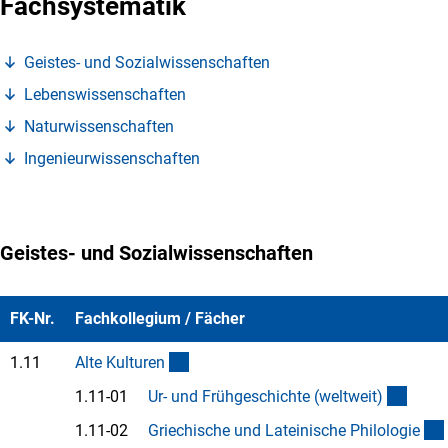
Fachsystematik
(Anchor Link)
Geistes- und Sozialwissenschafte
n
(Anchor Link)
Lebenswissenschafte
n
(Anchor Link)
Naturwissenschafte
n
(Anchor Link)
Ingenieurwissenschafte
n
Geistes- und Sozialwissenschaften
FK-Nr.
Fachkollegium / Fächer
(interner Link)
1.11
Alte Kulture
n
(Anch
1.11-01
Ur- und Frühgeschichte (weltweit
)
1.11-02
Griechische und Lateinische Philologi
e