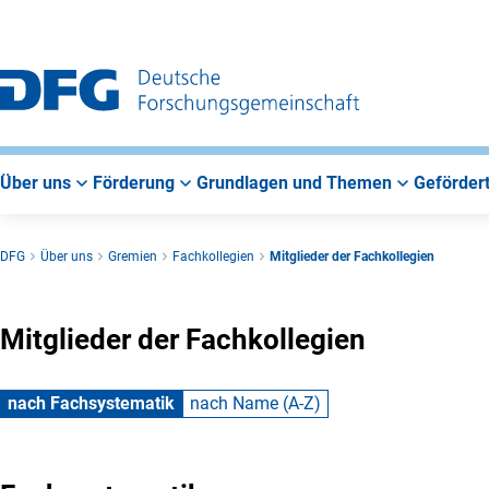
Zur
Zur
Zum
Hauptnavigation
Suche
Hauptbereich
Über uns
Förderung
Grundlagen und Themen
Gefördert
DFG
Über uns
Gremien
Fachkollegien
Mitglieder der Fachkollegien
Mitglieder der Fachkollegien
nach Fachsystematik
nach Name (A-Z)