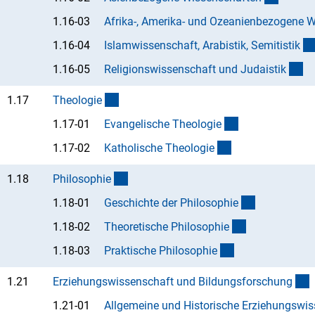
1.16-03
Afrika-, Amerika- und Ozeanienbezogene 
1.16-04
Islamwissenschaft, Arabistik, Semitisti
k
(A
1.16-05
Religionswissenschaft und Judaisti
k
(interner Link)
1.17
Theologi
e
(Anchor Link)
1.17-01
Evangelische Theologi
e
(Anchor Link)
1.17-02
Katholische Theologi
e
(interner Link)
1.18
Philosophi
e
(Anchor Lin
1.18-01
Geschichte der Philosophi
e
(Anchor Link)
1.18-02
Theoretische Philosophi
e
(Anchor Link)
1.18-03
Praktische Philosophi
e
(
1.21
Erziehungswissenschaft und Bildungsforschun
g
1.21-01
Allgemeine und Historische Erziehungswi