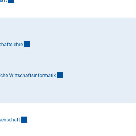
haf
t
(Anchor Link)
chaftslehr
e
nk)
(Anchor Link)
he Wirtschaftsinformati
k
)
or Link)
(Anchor Link)
senschaf
t