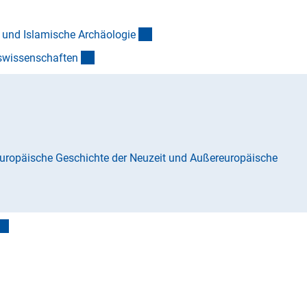
(Anchor Link)
e und Islamische Archäologi
e
(Anchor Link)
swissenschafte
n
)
nk)
Europäische Geschichte der Neuzeit und Außereuropäische
(interner Link)
nchor Link)