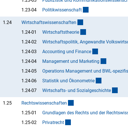
1.23-03
Publizistik und Kommunikationswissensc
(Anchor Link)
1.23-04
Politikwissenschaf
t
(interner Link)
1.24
Wirtschaftswissenschafte
n
(Anchor Link)
1.24-01
Wirtschaftstheori
e
1.24-02
Wirtschaftspolitik, Angewandte Volkswirts
(Anchor Link)
1.24-03
Accounting und Financ
e
(Anchor Li
1.24-04
Management und Marketin
g
1.24-05
Operations Management und BWL-spezifisc
(Anchor Link
1.24-06
Statistik und Ökonometri
e
(Anch
1.24-07
Wirtschafts- und Sozialgeschicht
e
(interner Link)
1.25
Rechtswissenschafte
n
1.25-01
Grundlagen des Rechts und der Rechtswis
(Anchor Link)
1.25-02
Privatrech
t