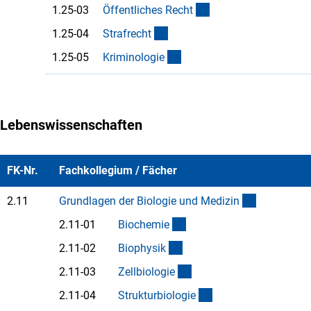
(Anchor Link)
1.25-03
Öffentliches Rech
t
(Anchor Link)
1.25-04
Strafrech
t
(Anchor Link)
1.25-05
Kriminologi
e
Lebenswissenschaften
FK-Nr.
Fachkollegium / Fächer
(interner Li
2.11
Grundlagen der Biologie und Medizi
n
(Anchor Link)
2.11-01
Biochemi
e
(Anchor Link)
2.11-02
Biophysi
k
(Anchor Link)
2.11-03
Zellbiologi
e
(Anchor Link)
2.11-04
Strukturbiologi
e