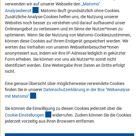
Vergabeverfahren
verwenden wir auf unserer Webseite den
„Matomo“
(externer Link)
Barrierefreiheit
Analysediens
t
. Matomo läuft grundsätzlich ohne Cookies.
Zusätzliche Analyse-Cookies helfen uns, die Nutzung unserer
Websites noch besser zu verstehen und darauf aufbauend unser
Service und Informationen für Menschen mit Behinderungen
Onlineangebot zu verbessern und im Sinne der Nutzer*innen zu
Erklärung zur Barrierefreiheit
optimieren. Wenn Sie der Nutzung von Matomo-Cookieszustimmen,
können diese Cookies auf Ihrem Endgerät gespeichert werden. Wir
Barriere melden
werten das Verhalten von unseren Webseitenbesucher*innen
DFG-aktuell
anonymisiert aus, indem wir ihre IP-Adresse lediglich in gekürzter
Form erheben. Sie können von uns als Nutzer*in somit nicht
identifiziert werden. Eine Weitergabe Ihrer Daten an Dritte erfolgt
Erhalten Sie Neuigkeiten aus der DFG direkt in Ihr Mailpostfach oder
nicht.
schauen Sie sich die Ausgaben online an.
Eine genaue Übersicht über möglicherweise verwendete Cookies
finden Sie in unserer
Datenschutzerklärung in der Box "Webanalyse
Zum Newsletter
(Anchor Link)
mit Matomo
"
.
Sie können die Einwilligung zu diesen Cookies jederzeit über die
(interner Link)
Cookie-Einstellunge
n
widerrufen. Zudem können Sie die Cookies
jederzeit vorzeitig aus ihren Browsern entfernen.
Impressum
Datenschutz
Cookie-Einstellungen
Kontakt
Service
© 2026 DFG