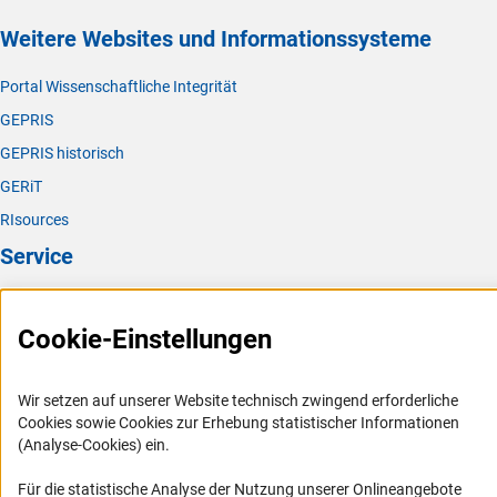
(interner Link)
Polymerforschun
g
Weitere Websites und Informationssysteme
(interner Link)
Theoretische Chemi
e
Portal Wissenschaftliche Integrität
GEPRIS
GEPRIS historisch
GERiT
RIsources
Service
Presse
Cookie-Einstellungen
FAQ
Karriere
Wir setzen auf unserer Website technisch zwingend erforderliche
Logo und Corporate Design
Cookies sowie Cookies zur Erhebung statistischer Informationen
RSS-Feeds
(Analyse-Cookies) ein.
Compliance
Für die statistische Analyse der Nutzung unserer Onlineangebote