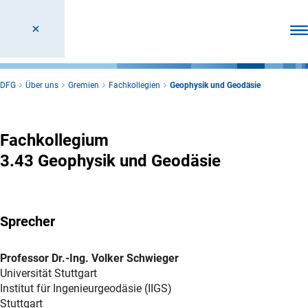
Men
DFG
Über uns
Gremien
Fachkollegien
Geophysik und Geodäsie
Geophysik und Geodäsie
Fachkollegium
3.43 Geophysik und Geodäsie
Sprecher
Professor Dr.-Ing. Volker Schwieger
Universität Stuttgart
Institut für Ingenieurgeodäsie (IIGS)
Stuttgart