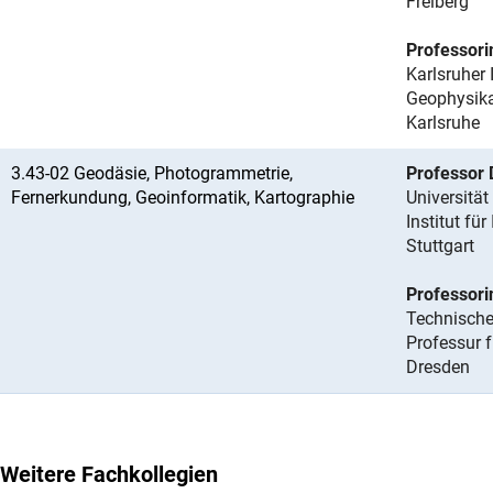
Freiberg
Professori
Karlsruher 
Geophysikal
Karlsruhe
3.43-02 Geodäsie, Photogrammetrie,
Professor 
Fernerkundung, Geoinformatik, Kartographie
Universität
Institut fü
Stuttgart
Professori
Technische
Professur
Dresden
Weitere Fachkollegien