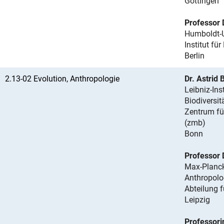
Göttingen
Professor 
Humboldt-Un
Institut für
Berlin
2.13-02 Evolution, Anthropologie
Dr. Astrid
Leibniz-Ins
Biodiversit
Zentrum fü
(zmb)
Bonn
Professor 
Max-Planck-
Anthropolo
Abteilung 
Leipzig
Professori