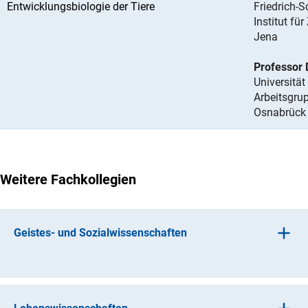
Entwicklungsbiologie der Tiere
Friedrich-S
Institut fü
Jena
Professor 
Universitä
Arbeitsgru
Osnabrück
Weitere Fachkollegien
Geistes- und Sozialwissenschaften
(interner Link)
Alte Kulture
n
(interner Link)
Geschichtswissenschafte
n