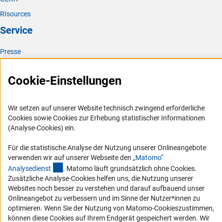
RIsources
Service
Presse
FAQ
Cookie-Einstellungen
Karriere
Logo und Corporate Design
Wir setzen auf unserer Website technisch zwingend erforderliche
RSS-Feeds
Cookies sowie Cookies zur Erhebung statistischer Informationen
Compliance
(Analyse-Cookies) ein.
Vergabeverfahren
Für die statistische Analyse der Nutzung unserer Onlineangebote
Barrierefreiheit
verwenden wir auf unserer Webseite den
„Matomo“
(externer Link)
Analysediens
t
. Matomo läuft grundsätzlich ohne Cookies.
Service und Informationen für Menschen mit Behinderungen
Zusätzliche Analyse-Cookies helfen uns, die Nutzung unserer
Websites noch besser zu verstehen und darauf aufbauend unser
Erklärung zur Barrierefreiheit
Onlineangebot zu verbessern und im Sinne der Nutzer*innen zu
Barriere melden
optimieren. Wenn Sie der Nutzung von Matomo-Cookieszustimmen,
können diese Cookies auf Ihrem Endgerät gespeichert werden. Wir