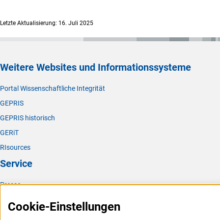
(interne
Chemische Festkörper- und Oberflächenforschun
g
(interner Link)
Physikalische Chemi
e
Letzte Aktualisierung: 16. Juli 2025
(interner Link)
Analytische Chemi
e
(interner Lin
Biologische Chemie und Lebensmittelchemi
e
(interner Link)
Polymerforschun
g
Weitere Websites und Informationssysteme
(interner Link)
Theoretische Chemi
e
Portal Wissenschaftliche Integrität
GEPRIS
GEPRIS historisch
GERiT
RIsources
Service
Presse
FAQ
Cookie-Einstellungen
Karriere