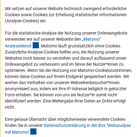
Logo und Corporate Design
Wir setzen auf unserer Website technisch zwingend erforderliche
RSS-Feeds
Cookies sowie Cookies zur Erhebung statistischer Informationen
(Analyse-Cookies) ein.
Compliance
Vergabeverfahren
Für die statistische Analyse der Nutzung unserer Onlineangebote
verwenden wir auf unserer Webseite den
„Matomo“
Barrierefreiheit
(externer Link)
Analysediens
t
. Matomo läuft grundsätzlich ohne Cookies.
Zusätzliche Analyse-Cookies helfen uns, die Nutzung unserer
Service und Informationen für Menschen mit Behinderungen
Websites noch besser zu verstehen und darauf aufbauend unser
Onlineangebot zu verbessern und im Sinne der Nutzer*innen zu
Erklärung zur Barrierefreiheit
optimieren. Wenn Sie der Nutzung von Matomo-Cookieszustimmen,
Barriere melden
können diese Cookies auf Ihrem Endgerät gespeichert werden. Wir
werten das Verhalten von unseren Webseitenbesucher*innen
DFG-aktuell
anonymisiert aus, indem wir ihre IP-Adresse lediglich in gekürzter
Form erheben. Sie können von uns als Nutzer*in somit nicht
Erhalten Sie Neuigkeiten aus der DFG direkt in Ihr Mailpostfach oder
identifiziert werden. Eine Weitergabe Ihrer Daten an Dritte erfolgt
schauen Sie sich die Ausgaben online an.
nicht.
Eine genaue Übersicht über möglicherweise verwendete Cookies
Zum Newsletter
finden Sie in unserer
Datenschutzerklärung in der Box "Webanalyse
(Anchor Link)
mit Matomo
"
.