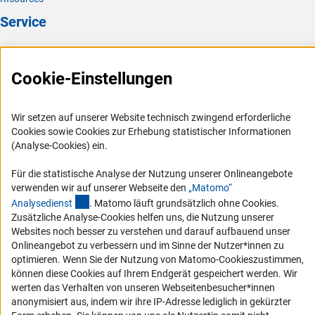
Service
Presse
FAQ
Cookie-Einstellungen
Karriere
Logo und Corporate Design
Wir setzen auf unserer Website technisch zwingend erforderliche
Cookies sowie Cookies zur Erhebung statistischer Informationen
RSS-Feeds
(Analyse-Cookies) ein.
Compliance
Für die statistische Analyse der Nutzung unserer Onlineangebote
Vergabeverfahren
verwenden wir auf unserer Webseite den
„Matomo“
Barrierefreiheit
(externer Link)
Analysediens
t
. Matomo läuft grundsätzlich ohne Cookies.
Zusätzliche Analyse-Cookies helfen uns, die Nutzung unserer
Websites noch besser zu verstehen und darauf aufbauend unser
Service und Informationen für Menschen mit Behinderungen
Onlineangebot zu verbessern und im Sinne der Nutzer*innen zu
Erklärung zur Barrierefreiheit
optimieren. Wenn Sie der Nutzung von Matomo-Cookieszustimmen,
können diese Cookies auf Ihrem Endgerät gespeichert werden. Wir
Barriere melden
werten das Verhalten von unseren Webseitenbesucher*innen
DFG-aktuell
anonymisiert aus, indem wir ihre IP-Adresse lediglich in gekürzter