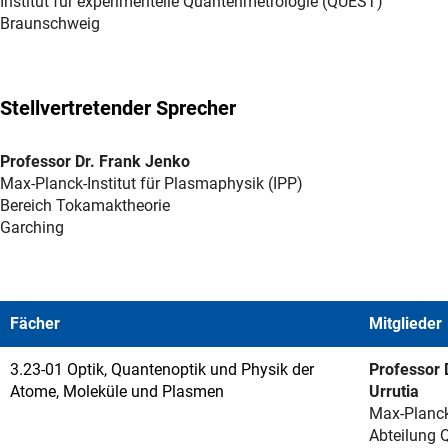
Institut für experimentelle Quantenmetrologie (QUEST)
Braunschweig
Stellvertretender Sprecher
Professor Dr. Frank Jenko
Max-Planck-Institut für Plasmaphysik (IPP)
Bereich Tokamaktheorie
Garching
Fächer
Mitglieder
3.23-01 Optik, Quantenoptik und Physik der
Professor 
Atome, Moleküle und Plasmen
Urrutia
Max-Planck-
Abteilung 