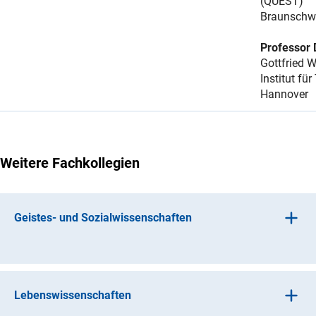
(QUEST)
Braunschw
Professor 
Gottfried W
Institut fü
Hannover
Weitere Fachkollegien
Geistes- und Sozialwissenschaften
(interner Link)
Alte Kulture
n
(interner Link)
Geschichtswissenschafte
n
Lebenswissenschaften
(inter
Kunst-, Musik-, Theater- und Medienwissenschafte
n