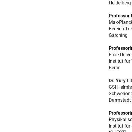
Heidelberg
Professor 
Max-Planck
Bereich To
Garching
Professori
Freie Univer
Institut fü
Berlin
Dr. Yury Li
GSI Helmho
Schwerion
Darmstadt
Professori
Physikalis
Institut fü