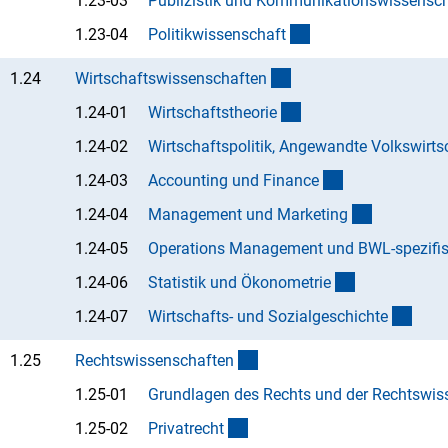
1.23-03
Publizistik und Kommunikationswissensc
(Anchor Link)
1.23-04
Politikwissenschaf
t
(interner Link)
1.24
Wirtschaftswissenschafte
n
(Anchor Link)
1.24-01
Wirtschaftstheori
e
1.24-02
Wirtschaftspolitik, Angewandte Volkswirts
(Anchor Link)
1.24-03
Accounting und Financ
e
(Anchor Li
1.24-04
Management und Marketin
g
1.24-05
Operations Management und BWL-spezifisc
(Anchor Link
1.24-06
Statistik und Ökonometri
e
(Anch
1.24-07
Wirtschafts- und Sozialgeschicht
e
(interner Link)
1.25
Rechtswissenschafte
n
1.25-01
Grundlagen des Rechts und der Rechtswis
(Anchor Link)
1.25-02
Privatrech
t