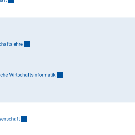
haf
t
(Anchor Link)
chaftslehr
e
nk)
(Anchor Link)
he Wirtschaftsinformati
k
)
or Link)
(Anchor Link)
senschaf
t