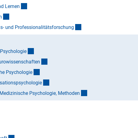
(Anchor Link)
nd Lerne
n
(Anchor Link)
n
(Anchor Link)
s- und Professionalitätsforschun
g
(Anchor Link)
 Psychologi
e
(Anchor Link)
eurowissenschafte
n
(Anchor Link)
he Psychologi
e
(Anchor Link)
isationspsychologi
e
(Anchor Link)
d Medizinische Psychologie, Methode
n
nk)
(Anchor Link)