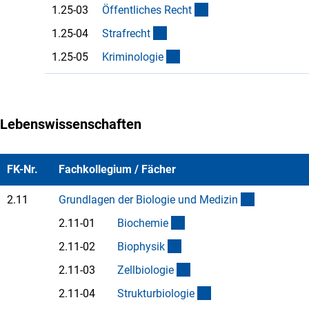
(Anchor Link)
1.25-03
Öffentliches Rech
t
(Anchor Link)
1.25-04
Strafrech
t
(Anchor Link)
1.25-05
Kriminologi
e
Lebenswissenschaften
FK-Nr.
Fachkollegium / Fächer
(interner Li
2.11
Grundlagen der Biologie und Medizi
n
(Anchor Link)
2.11-01
Biochemi
e
(Anchor Link)
2.11-02
Biophysi
k
(Anchor Link)
2.11-03
Zellbiologi
e
(Anchor Link)
2.11-04
Strukturbiologi
e