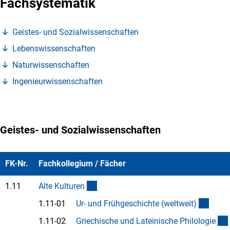
Fachsystematik
(Anchor Link)
Geistes- und Sozialwissenschafte
n
(Anchor Link)
Lebenswissenschafte
n
(Anchor Link)
Naturwissenschafte
n
(Anchor Link)
Ingenieurwissenschafte
n
Geistes- und Sozialwissenschaften
FK-Nr.
Fachkollegium / Fächer
(interner Link)
1.11
Alte Kulture
n
(Anch
1.11-01
Ur- und Frühgeschichte (weltweit
)
1.11-02
Griechische und Lateinische Philologi
e