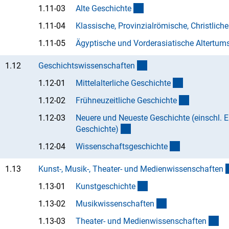
(Anchor Link)
1.11-03
Alte Geschicht
e
1.11-04
Klassische, Provinzialrömische, Christlich
1.11-05
Ägyptische und Vorderasiatische Altertum
(interner Link)
1.12
Geschichtswissenschafte
n
(Anchor Link
1.12-01
Mittelalterliche Geschicht
e
(Anchor Li
1.12-02
Frühneuzeitliche Geschicht
e
1.12-03
Neuere und Neueste Geschichte (einschl. 
(Anchor Link)
Geschichte
)
(Anchor Link)
1.12-04
Wissenschaftsgeschicht
e
1.13
Kunst-, Musik-, Theater- und Medienwissenschafte
n
(Anchor Link)
1.13-01
Kunstgeschicht
e
(Anchor Link)
1.13-02
Musikwissenschafte
n
(A
1.13-03
Theater- und Medienwissenschafte
n