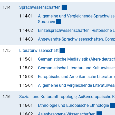
(interner Link)
1.14
Sprachwissenschafte
n
1.14-01
Allgemeine und Vergleichende Sprachwisse
(Anchor Link)
Sprache
n
1.14-02
Einzelsprachwissenschaften, Historische L
1.14-03
Angewandte Sprachwissenschaften, Compu
(interner Link)
1.15
Literaturwissenschaf
t
1.15-01
Germanistische Mediävistik (Ältere deutsch
1.15-02
Germanistische Literatur- und Kulturwisse
1.15-03
Europäische und Amerikanische Literatur-
1.15-04
Allgemeine und vergleichende Literaturwi
1.16
Sozial- und Kulturanthropologie, Außereuropäische K
1.16-01
Ethnologie und Europäische Ethnologi
e
(Anchor
1.16-02
Asienbezogene Wissenschafte
n