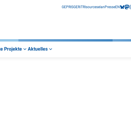
GEPRIS
GERiT
RIsources
elan
Presse
EN
bluesk
mas
i
e Projekte
Aktuelles