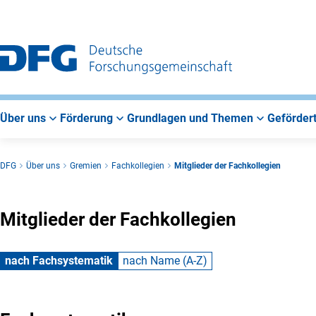
Zur
Zur
Zum
Hauptnavigation
Suche
Hauptbereich
Über uns
Förderung
Grundlagen und Themen
Gefördert
DFG
Über uns
Gremien
Fachkollegien
Mitglieder der Fachkollegien
Mitglieder der Fachkollegien
nach Fachsystematik
nach Name (A-Z)