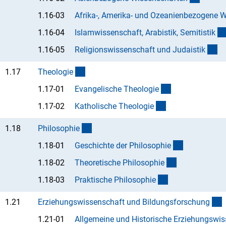
1.16-03
Afrika-, Amerika- und Ozeanienbezogene 
1.16-04
Islamwissenschaft, Arabistik, Semitisti
k
(A
1.16-05
Religionswissenschaft und Judaisti
k
(interner Link)
1.17
Theologi
e
(Anchor Link)
1.17-01
Evangelische Theologi
e
(Anchor Link)
1.17-02
Katholische Theologi
e
(interner Link)
1.18
Philosophi
e
(Anchor Lin
1.18-01
Geschichte der Philosophi
e
(Anchor Link)
1.18-02
Theoretische Philosophi
e
(Anchor Link)
1.18-03
Praktische Philosophi
e
(
1.21
Erziehungswissenschaft und Bildungsforschun
g
1.21-01
Allgemeine und Historische Erziehungswi