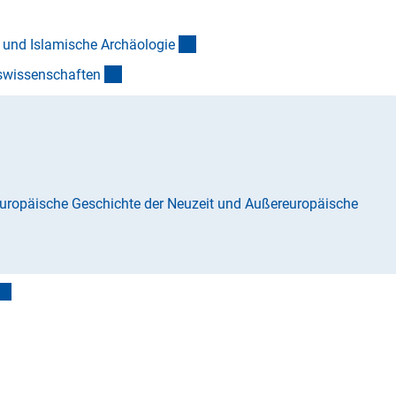
(Anchor Link)
e und Islamische Archäologi
e
(Anchor Link)
swissenschafte
n
)
nk)
Europäische Geschichte der Neuzeit und Außereuropäische
(interner Link)
nchor Link)