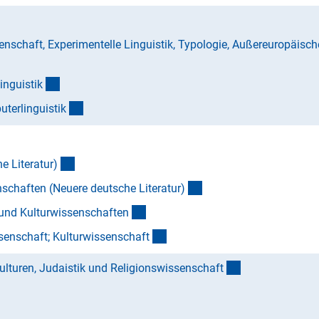
nschaft, Experimentelle Linguistik, Typologie, Außereuropäisch
(Anchor Link)
inguisti
k
(Anchor Link)
terlinguisti
k
(Anchor Link)
e Literatur
)
(Anchor Link)
nschaften (Neuere deutsche Literatur
)
(Anchor Link)
 und Kulturwissenschafte
n
(Anchor Link)
ssenschaft; Kulturwissenschaf
t
(interner Link)
ulturen, Judaistik und Religionswissenschaf
t
(Anchor Link)
 Link)