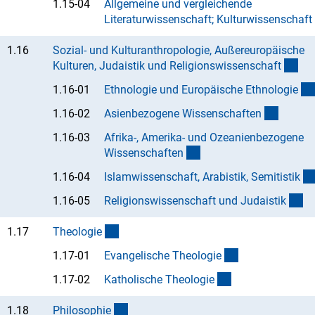
1.15-04
Allgemeine und vergleichende
Literaturwissenschaft; Kulturwissenschaf
t
1.16
Sozial- und Kulturanthropologie, Außereuropäische
(in
Kulturen, Judaistik und Religionswissenschaf
t
1.16-01
Ethnologie und Europäische Ethnologi
e
(Anchor
1.16-02
Asienbezogene Wissenschafte
n
1.16-03
Afrika-, Amerika- und Ozeanienbezogene
(Anchor Link)
Wissenschafte
n
1.16-04
Islamwissenschaft, Arabistik, Semitisti
k
(A
1.16-05
Religionswissenschaft und Judaisti
k
(interner Link)
1.17
Theologi
e
(Anchor Link)
1.17-01
Evangelische Theologi
e
(Anchor Link)
1.17-02
Katholische Theologi
e
(interner Link)
1.18
Philosophi
e