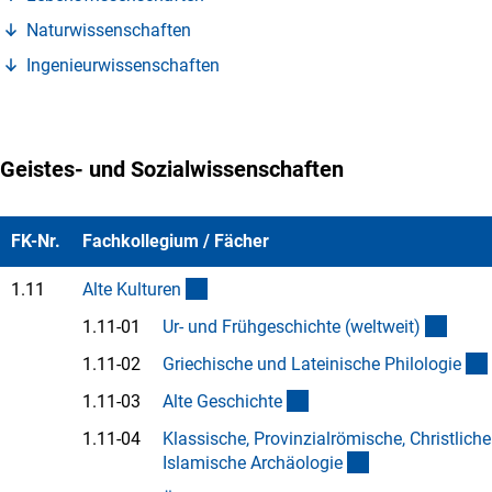
(Anchor Link)
Naturwissenschafte
n
(Anchor Link)
Ingenieurwissenschafte
n
Geistes- und Sozialwissenschaften
FK-Nr.
Fachkollegium / Fächer
(interner Link)
1.11
Alte Kulture
n
(Anch
1.11-01
Ur- und Frühgeschichte (weltweit
)
1.11-02
Griechische und Lateinische Philologi
e
(Anchor Link)
1.11-03
Alte Geschicht
e
1.11-04
Klassische, Provinzialrömische, Christlich
(Anchor Link)
Islamische Archäologi
e