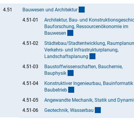
(interner Link)
4.51
Bauwesen und Architektu
r
4.51-01
Architektur, Bau- und Konstruktionsgeschic
Bauforschung, Ressourcenökonomie im
(Anchor Link)
Bauwese
n
4.51-02
Städtebau/Stadtentwicklung, Raumplanun
Verkehrs- und Infrastrukturplanung,
(Anchor Link)
Landschaftsplanun
g
4.51-03
Baustoffwissenschaften, Bauchemie,
(Anchor Link)
Bauphysi
k
4.51-04
Konstruktiver Ingenieurbau, Bauinformatik
(Anchor Link)
Baubetrie
b
4.51-05
Angewandte Mechanik, Statik und Dynami
(Anchor Link)
4.51-06
Geotechnik, Wasserba
u