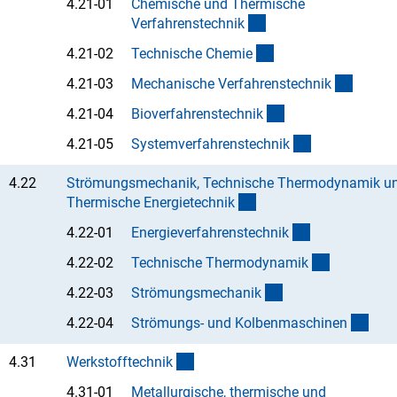
4.21-01
Chemische und Thermische
(Anchor Link)
Verfahrenstechni
k
(Anchor Link)
4.21-02
Technische Chemi
e
(Ancho
4.21-03
Mechanische Verfahrenstechni
k
(Anchor Link)
4.21-04
Bioverfahrenstechni
k
(Anchor Link)
4.21-05
Systemverfahrenstechni
k
4.22
Strömungsmechanik, Technische Thermodynamik u
(interner Link)
Thermische Energietechni
k
(Anchor Link)
4.22-01
Energieverfahrenstechni
k
(Anchor Li
4.22-02
Technische Thermodynami
k
(Anchor Link)
4.22-03
Strömungsmechani
k
(Anc
4.22-04
Strömungs- und Kolbenmaschine
n
(interner Link)
4.31
Werkstofftechni
k
4.31-01
Metallurgische, thermische und