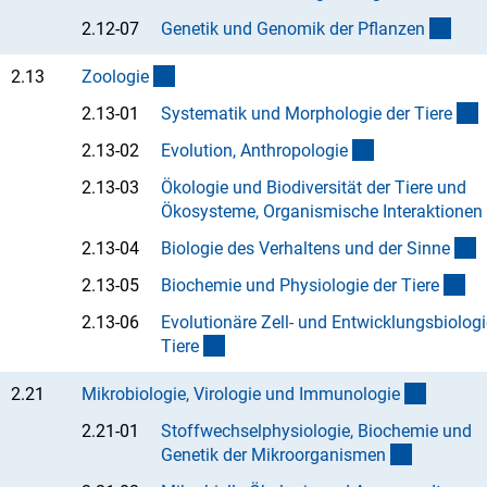
(Anc
2.12-07
Genetik und Genomik der Pflanze
n
(interner Link)
2.13
Zoologi
e
(
2.13-01
Systematik und Morphologie der Tier
e
(Anchor Link)
2.13-02
Evolution, Anthropologi
e
2.13-03
Ökologie und Biodiversität der Tiere und
Ökosysteme, Organismische Interaktione
n
(
2.13-04
Biologie des Verhaltens und der Sinn
e
(A
2.13-05
Biochemie und Physiologie der Tier
e
2.13-06
Evolutionäre Zell- und Entwicklungsbiologi
(Anchor Link)
Tier
e
(interne
2.21
Mikrobiologie, Virologie und Immunologi
e
2.21-01
Stoffwechselphysiologie, Biochemie und
(Anchor L
Genetik der Mikroorganisme
n