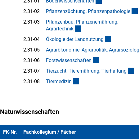
(Anchor Link)
2.31-01
Bodenwissenschafte
n
2.31-02
Pflanzenzüchtung, Pflanzenpathologi
e
2.31-03
Pflanzenbau, Pflanzenernährung,
(Anchor Link)
Agrartechni
k
(Anchor Link
2.31-04
Ökologie der Landnutzun
g
2.31-05
Agrarökonomie, Agrarpolitik, Agrarsoziolog
(Anchor Link)
2.31-06
Forstwissenschafte
n
(A
2.31-07
Tierzucht, Tierernährung, Tierhaltun
g
(Anchor Link)
2.31-08
Tiermedizi
n
Naturwissenschaften
FK-Nr.
Fachkollegium / Fächer