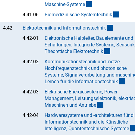
(Anchor Link)
Maschine-System
e
(Anchor
4.41-06
Biomedizinische Systemtechni
k
(interner L
4.42
Elektrotechnik und Informationstechni
k
4.42-01
Elektronische Halbleiter, Bauelemente und
Schaltungen, Integrierte Systeme, Sensorik
(Anchor Lin
Theoretische Elektrotechni
k
4.42-02
Kommunikationstechnik und -netze,
Hochfrequenztechnik und photonische
Systeme, Signalverarbeitung und maschine
(Anc
Lernen für die Informationstechni
k
4.42-03
Elektrische Energiesysteme, Power
Management, Leistungselektronik, elektris
(Anchor Link)
Maschinen und Antrieb
e
4.42-04
Hardwaresysteme und -architekturen für di
Informationstechnik und die Künstliche
Intelligenz, Quantentechnische System
e