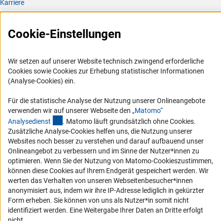
Karriere
Logo und Corporate Design
Cookie-Einstellungen
RSS-Feeds
Compliance
Wir setzen auf unserer Website technisch zwingend erforderliche
Vergabeverfahren
Cookies sowie Cookies zur Erhebung statistischer Informationen
Barrierefreiheit
(Analyse-Cookies) ein.
Service und Informationen für Menschen mit Behinderungen
Für die statistische Analyse der Nutzung unserer Onlineangebote
verwenden wir auf unserer Webseite den
„Matomo“
Erklärung zur Barrierefreiheit
(externer Link)
Analysediens
t
. Matomo läuft grundsätzlich ohne Cookies.
Barriere melden
Zusätzliche Analyse-Cookies helfen uns, die Nutzung unserer
Websites noch besser zu verstehen und darauf aufbauend unser
DFG-aktuell
Onlineangebot zu verbessern und im Sinne der Nutzer*innen zu
optimieren. Wenn Sie der Nutzung von Matomo-Cookieszustimmen,
Erhalten Sie Neuigkeiten aus der DFG direkt in Ihr Mailpostfach oder
können diese Cookies auf Ihrem Endgerät gespeichert werden. Wir
schauen Sie sich die Ausgaben online an.
werten das Verhalten von unseren Webseitenbesucher*innen
anonymisiert aus, indem wir ihre IP-Adresse lediglich in gekürzter
Form erheben. Sie können von uns als Nutzer*in somit nicht
Zum Newsletter
identifiziert werden. Eine Weitergabe Ihrer Daten an Dritte erfolgt
nicht.