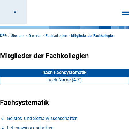
Men
DFG
Über uns
Gremien
Fachkollegien
Mitglieder der Fachkollegien
Mitglieder der Fachkollegien
nach Fachsystematik
nach Name (A-Z)
Fachsystematik
(Anchor Link)
Geistes- und Sozialwissenschafte
n
(Anchor Link)
Lebenswissenschafte
n