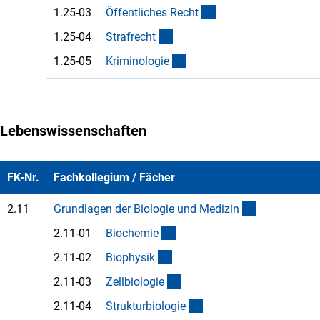
(Anchor Link)
1.25-03
Öffentliches Rech
t
(Anchor Link)
1.25-04
Strafrech
t
(Anchor Link)
1.25-05
Kriminologi
e
Lebenswissenschaften
FK-Nr.
Fachkollegium / Fächer
(interner Lin
2.11
Grundlagen der Biologie und Medizi
n
(Anchor Link)
2.11-01
Biochemi
e
(Anchor Link)
2.11-02
Biophysi
k
(Anchor Link)
2.11-03
Zellbiologi
e
(Anchor Link)
2.11-04
Strukturbiologi
e