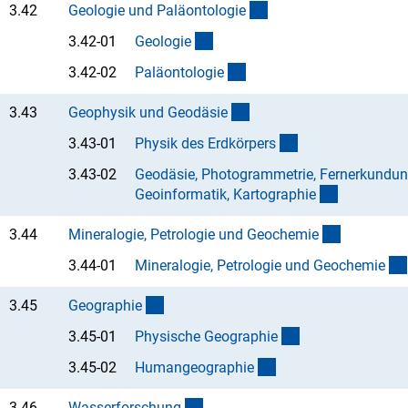
(interner Link)
3.42
Geologie und Paläontologi
e
(Anchor Link)
3.42-01
Geologi
e
(Anchor Link)
3.42-02
Paläontologi
e
(interner Link)
3.43
Geophysik und Geodäsi
e
(Anchor Link)
3.43-01
Physik des Erdkörper
s
3.43-02
Geodäsie, Photogrammetrie, Fernerkundun
(Anchor Li
Geoinformatik, Kartographi
e
(interner L
3.44
Mineralogie, Petrologie und Geochemi
e
3.44-01
Mineralogie, Petrologie und Geochemi
e
(interner Link)
3.45
Geographi
e
(Anchor Link)
3.45-01
Physische Geographi
e
(Anchor Link)
3.45-02
Humangeographi
e
(interner Link)
3.46
Wasserforschun
g