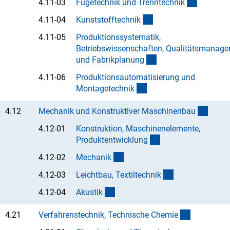
(Anchor 
4.11-03
Fügetechnik und Trenntechni
k
(Anchor Link)
4.11-04
Kunststofftechni
k
4.11-05
Produktionssystematik,
Betriebswissenschaften, Qualitätsmanag
(Anchor Link)
und Fabrikplanun
g
4.11-06
Produktionsautomatisierung und
(Anchor Link)
Montagetechni
k
(inter
4.12
Mechanik und Konstruktiver Maschinenba
u
4.12-01
Konstruktion, Maschinenelemente,
(Anchor Link)
Produktentwicklun
g
(Anchor Link)
4.12-02
Mechani
k
(Anchor Link)
4.12-03
Leichtbau, Textiltechni
k
(Anchor Link)
4.12-04
Akusti
k
(interner L
4.21
Verfahrenstechnik, Technische Chemi
e