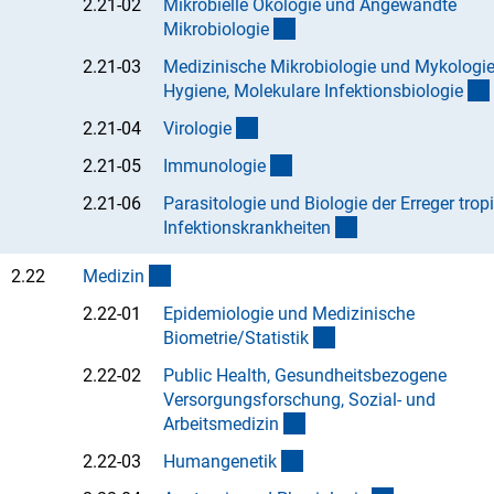
2.21-02
Mikrobielle Ökologie und Angewandte
(Anchor Link)
Mikrobiologi
e
2.21-03
Medizinische Mikrobiologie und Mykologie
Hygiene, Molekulare Infektionsbiologi
e
(Anchor Link)
2.21-04
Virologi
e
(Anchor Link)
2.21-05
Immunologi
e
2.21-06
Parasitologie und Biologie der Erreger trop
(Anchor Link)
Infektionskrankheite
n
(interner Link)
2.22
Medizi
n
2.22-01
Epidemiologie und Medizinische
(Anchor Link)
Biometrie/Statisti
k
2.22-02
Public Health, Gesundheitsbezogene
Versorgungsforschung, Sozial- und
(Anchor Link)
Arbeitsmedizi
n
(Anchor Link)
2.22-03
Humangeneti
k