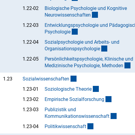
1.22-02
Biologische Psychologie und Kognitive
(Anchor Link)
Neurowissenschafte
n
1.22-03
Entwicklungspsychologie und Pädagogisc
(Anchor Link)
Psychologi
e
1.22-04
Sozialpsychologie und Arbeits- und
(Anchor Link
Organisationspsychologi
e
1.22-05
Persönlichkeitspsychologie, Klinische und
(A
Medizinische Psychologie, Methode
n
(interner Link)
1.23
Sozialwissenschafte
n
(Anchor Link)
1.23-01
Soziologische Theori
e
(Anchor Li
1.23-02
Empirische Sozialforschun
g
1.23-03
Publizistik und
(Anchor 
Kommunikationswissenschaf
t
(Anchor Link)
1.23-04
Politikwissenschaf
t