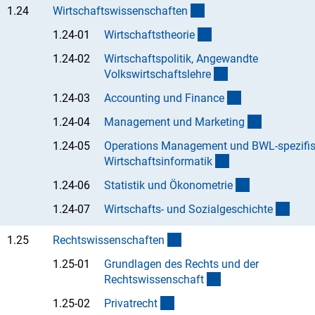
(interner Link)
1.24
Wirtschaftswissenschafte
n
(Anchor Link)
1.24-01
Wirtschaftstheori
e
1.24-02
Wirtschaftspolitik, Angewandte
(Anchor Link)
Volkswirtschaftslehr
e
(Anchor Link)
1.24-03
Accounting und Financ
e
(Anchor Li
1.24-04
Management und Marketin
g
1.24-05
Operations Management und BWL-spezifi
(Anchor Link)
Wirtschaftsinformati
k
(Anchor Link
1.24-06
Statistik und Ökonometri
e
(Anch
1.24-07
Wirtschafts- und Sozialgeschicht
e
(interner Link)
1.25
Rechtswissenschafte
n
1.25-01
Grundlagen des Rechts und der
(Anchor Link)
Rechtswissenschaf
t
(Anchor Link)
1.25-02
Privatrech
t