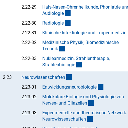
2.22-29
Hals-Nasen-Ohrenheilkunde, Phoniatrie un
(Anchor Link)
Audiologi
e
(Anchor Link)
2.22-30
Radiologi
e
2.22-31
Klinische Infektiologie und Tropenmedizi
n
2.22-32
Medizinische Physik, Biomedizinische
(Anchor Link)
Techni
k
2.22-33
Nuklearmedizin, Strahlentherapie,
(Anchor Link)
Strahlenbiologi
e
(interner Link)
2.23
Neurowissenschafte
n
(Anchor Lin
2.23-01
Entwicklungsneurobiologi
e
2.23-02
Molekulare Biologie und Physiologie von
(Anchor Link)
Nerven- und Gliazelle
n
2.23-03
Experimentelle und theoretische Netzwerk-
(Anchor Link)
Neurowissenschafte
n