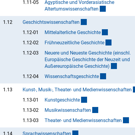
1.11-05
Ägyptische und Vorderasiatische
(Anchor Link)
Altertumswissenschafte
n
(interner Link)
1.12
Geschichtswissenschafte
n
(Anchor Link
1.12-01
Mittelalterliche Geschicht
e
(Anchor Li
1.12-02
Frühneuzeitliche Geschicht
e
1.12-03
Neuere und Neueste Geschichte (einschl.
Europäische Geschichte der Neuzeit und
(Anchor 
Außereuropäische Geschichte
)
(Anchor Link)
1.12-04
Wissenschaftsgeschicht
e
1.13
Kunst-, Musik-, Theater- und Medienwissenschafte
n
(Anchor Link)
1.13-01
Kunstgeschicht
e
(Anchor Link)
1.13-02
Musikwissenschafte
n
(A
1.13-03
Theater- und Medienwissenschafte
n
(interner Link)
1.14
Sprachwissenschafte
n