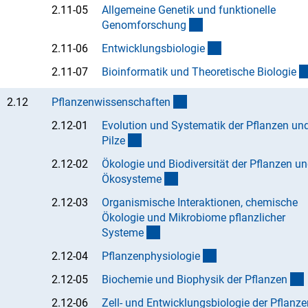
2.11-05
Allgemeine Genetik und funktionelle
(Anchor Link)
Genomforschun
g
(Anchor Link)
2.11-06
Entwicklungsbiologi
e
2.11-07
Bioinformatik und Theoretische Biologi
e
(interner Link)
2.12
Pflanzenwissenschafte
n
2.12-01
Evolution und Systematik der Pflanzen un
(Anchor Link)
Pilz
e
2.12-02
Ökologie und Biodiversität der Pflanzen u
(Anchor Link)
Ökosystem
e
2.12-03
Organismische Interaktionen, chemische
Ökologie und Mikrobiome pflanzlicher
(Anchor Link)
System
e
(Anchor Link)
2.12-04
Pflanzenphysiologi
e
2.12-05
Biochemie und Biophysik der Pflanze
n
2.12-06
Zell- und Entwicklungsbiologie der Pflanze