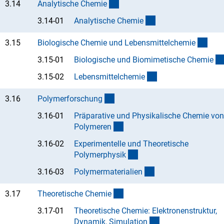
(interner Link)
3.14
Analytische Chemi
e
(Anchor Link)
3.14-01
Analytische Chemi
e
(inte
3.15
Biologische Chemie und Lebensmittelchemi
e
3.15-01
Biologische und Biomimetische Chemi
e
(Anchor Link)
3.15-02
Lebensmittelchemi
e
(interner Link)
3.16
Polymerforschun
g
3.16-01
Präparative und Physikalische Chemie von
(Anchor Link)
Polymere
n
3.16-02
Experimentelle und Theoretische
(Anchor Link)
Polymerphysi
k
(Anchor Link)
3.16-03
Polymermaterialie
n
(interner Link)
3.17
Theoretische Chemi
e
3.17-01
Theoretische Chemie: Elektronenstruktur,
(Anchor Link)
Dynamik, Simulatio
n