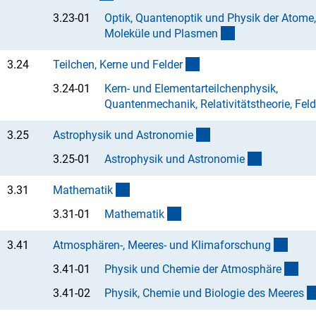
3.23-01
Optik, Quantenoptik und Physik der Atome,
(Anchor Link)
Moleküle und Plasme
n
(interner Link)
3.24
Teilchen, Kerne und Felde
r
3.24-01
Kern- und Elementarteilchenphysik,
Quantenmechanik, Relativitätstheorie, Fel
(interner Link)
3.25
Astrophysik und Astronomi
e
(Anchor Li
3.25-01
Astrophysik und Astronomi
e
(interner Link)
3.31
Mathemati
k
(Anchor Link)
3.31-01
Mathemati
k
(inter
3.41
Atmosphären-, Meeres- und Klimaforschun
g
(An
3.41-01
Physik und Chemie der Atmosphär
e
3.41-02
Physik, Chemie und Biologie des Meere
s