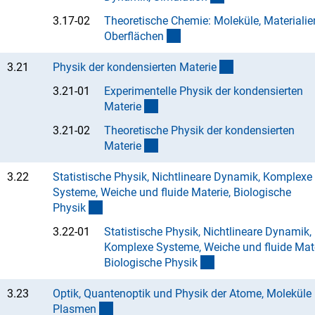
3.17-02
Theoretische Chemie: Moleküle, Materialie
(Anchor Link)
Oberfläche
n
(interner Link)
3.21
Physik der kondensierten Materi
e
3.21-01
Experimentelle Physik der kondensierten
(Anchor Link)
Materi
e
3.21-02
Theoretische Physik der kondensierten
(Anchor Link)
Materi
e
3.22
Statistische Physik, Nichtlineare Dynamik, Komplexe
Systeme, Weiche und fluide Materie, Biologische
(interner Link)
Physi
k
3.22-01
Statistische Physik, Nichtlineare Dynamik,
Komplexe Systeme, Weiche und fluide Mate
(Anchor Link)
Biologische Physi
k
3.23
Optik, Quantenoptik und Physik der Atome, Moleküle
(interner Link)
Plasme
n