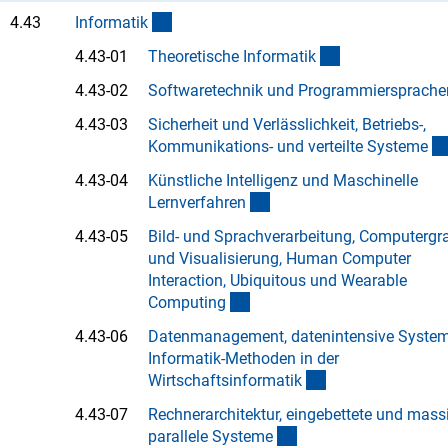
(interner Link)
4.43
Informati
k
(Anchor Link)
4.43-01
Theoretische Informati
k
4.43-02
Softwaretechnik und Programmiersprache
4.43-03
Sicherheit und Verlässlichkeit, Betriebs-,
Kommunikations- und verteilte System
e
4.43-04
Künstliche Intelligenz und Maschinelle
(Anchor Link)
Lernverfahre
n
4.43-05
Bild- und Sprachverarbeitung, Computergr
und Visualisierung, Human Computer
Interaction, Ubiquitous und Wearable
(Anchor Link)
Computin
g
4.43-06
Datenmanagement, datenintensive System
Informatik-Methoden in der
(Anchor Link)
Wirtschaftsinformati
k
4.43-07
Rechnerarchitektur, eingebettete und mass
(Anchor Link)
parallele System
e