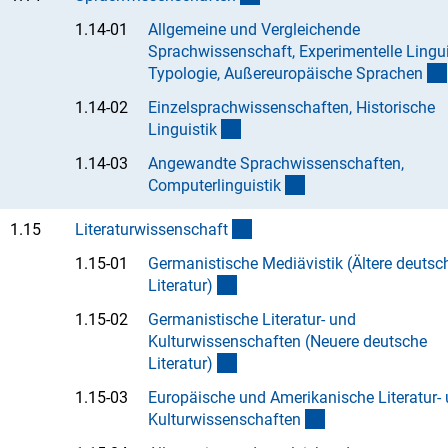
1.14-01
Allgemeine und Vergleichende
Sprachwissenschaft, Experimentelle Lingui
Typologie, Außereuropäische Sprache
n
1.14-02
Einzelsprachwissenschaften, Historische
(Anchor Link)
Linguisti
k
1.14-03
Angewandte Sprachwissenschaften,
(Anchor Link)
Computerlinguisti
k
(interner Link)
1.15
Literaturwissenschaf
t
1.15-01
Germanistische Mediävistik (Ältere deutsc
(Anchor Link)
Literatur
)
1.15-02
Germanistische Literatur- und
Kulturwissenschaften (Neuere deutsche
(Anchor Link)
Literatur
)
1.15-03
Europäische und Amerikanische Literatur-
(Anchor Link)
Kulturwissenschafte
n