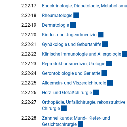
2.22-17
Endokrinologie, Diabetologie, Metabolism
(Anchor Link)
2.22-18
Rheumatologi
e
(Anchor Link)
2.22-19
Dermatologi
e
(Anchor Lin
2.22-20
Kinder- und Jugendmedizi
n
(Anchor L
2.22-21
Gynäkologie und Geburtshilf
e
2.22-22
Klinische Immunologie und Allergologi
e
(Anchor
2.22-23
Reproduktionsmedizin, Urologi
e
(Anchor L
2.22-24
Gerontobiologie und Geriatri
e
(Ancho
2.22-25
Allgemein- und Viszeralchirurgi
e
(Anchor Link)
2.22-26
Herz- und Gefäßchirurgi
e
2.22-27
Orthopädie, Unfallchirurgie, rekonstruktive
(Anchor Link)
Chirurgi
e
2.22-28
Zahnheilkunde; Mund-, Kiefer- und
(Anchor Link)
Gesichtschirurgi
e