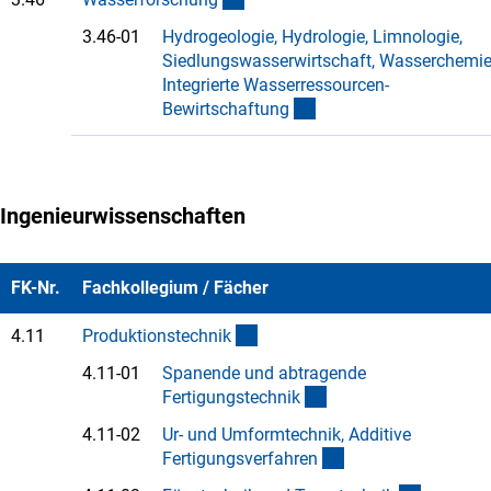
3.46-01
Hydrogeologie, Hydrologie, Limnologie,
Siedlungswasserwirtschaft, Wasserchemie
Integrierte Wasserressourcen-
(Anchor Link)
Bewirtschaftun
g
Ingenieurwissenschaften
FK-Nr.
Fachkollegium / Fächer
(interner Link)
4.11
Produktionstechni
k
4.11-01
Spanende und abtragende
(Anchor Link)
Fertigungstechni
k
4.11-02
Ur- und Umformtechnik, Additive
(Anchor Link)
Fertigungsverfahre
n