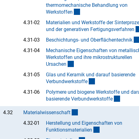
thermomechanische Behandlung von
(Anchor Link)
Werkstoffe
n
4.31-02
Materialien und Werkstoffe der Sinterproz
und der generativen Fertigungsverfahre
n
4.31-03
Beschichtungs- und Oberflächentechni
k
4.31-04
Mechanische Eigenschaften von metallisc
Werkstoffen und ihre mikrostrukturellen
(Anchor Link)
Ursache
n
4.31-05
Glas und Keramik und darauf basierende
(Anchor Link)
Verbundwerkstoff
e
4.31-06
Polymere und biogene Werkstoffe und dar
(Anchor 
basierende Verbundwerkstoff
e
(interner Link)
4.32
Materialwissenschaf
t
4.32-01
Herstellung und Eigenschaften von
(Anchor Link)
Funktionsmaterialie
n