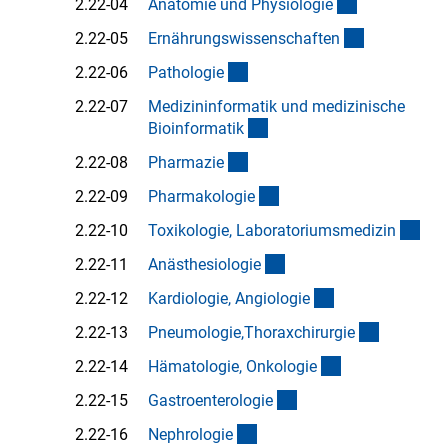
(Anchor Link
2.22-04
Anatomie und Physiologi
e
(Anchor Lin
2.22-05
Ernährungswissenschafte
n
(Anchor Link)
2.22-06
Pathologi
e
2.22-07
Medizininformatik und medizinische
(Anchor Link)
Bioinformati
k
(Anchor Link)
2.22-08
Pharmazi
e
(Anchor Link)
2.22-09
Pharmakologi
e
(An
2.22-10
Toxikologie, Laboratoriumsmedizi
n
(Anchor Link)
2.22-11
Anästhesiologi
e
(Anchor Link)
2.22-12
Kardiologie, Angiologi
e
(Anchor L
2.22-13
Pneumologie,Thoraxchirurgi
e
(Anchor Link)
2.22-14
Hämatologie, Onkologi
e
(Anchor Link)
2.22-15
Gastroenterologi
e
(Anchor Link)
2.22-16
Nephrologi
e