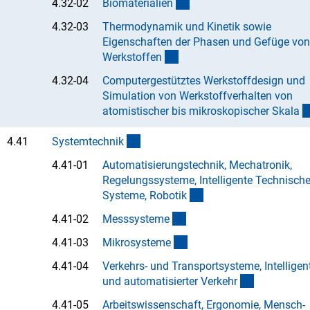
(Anchor Link)
4.32-02
Biomaterialie
n
4.32-03
Thermodynamik und Kinetik sowie
Eigenschaften der Phasen und Gefüge von
(Anchor Link)
Werkstoffe
n
4.32-04
Computergestütztes Werkstoffdesign und
Simulation von Werkstoffverhalten von
atomistischer bis mikroskopischer Skal
a
(interner Link)
4.41
Systemtechni
k
4.41-01
Automatisierungstechnik, Mechatronik,
Regelungssysteme, Intelligente Technisch
(Anchor Link)
Systeme, Roboti
k
(Anchor Link)
4.41-02
Messsystem
e
(Anchor Link)
4.41-03
Mikrosystem
e
4.41-04
Verkehrs- und Transportsysteme, Intelligen
(Anchor Lin
und automatisierter Verkeh
r
4.41-05
Arbeitswissenschaft, Ergonomie, Mensch-