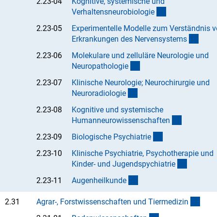
2.23-04
Kognitive, systemische und
(Anchor Link)
Verhaltensneurobiologi
e
2.23-05
Experimentelle Modelle zum Verständnis 
(Anch
Erkrankungen des Nervensystem
s
2.23-06
Molekulare und zelluläre Neurologie und
(Anchor Link)
Neuropathologi
e
2.23-07
Klinische Neurologie; Neurochirurgie und
(Anchor Link)
Neuroradiologi
e
2.23-08
Kognitive und systemische
(Anchor Li
Humanneurowissenschafte
n
(Anchor Link)
2.23-09
Biologische Psychiatri
e
2.23-10
Klinische Psychiatrie, Psychotherapie und
(Anchor 
Kinder- und Jugendspychiatri
e
(Anchor Link)
2.23-11
Augenheilkund
e
(inte
2.31
Agrar-, Forstwissenschaften und Tiermedizi
n