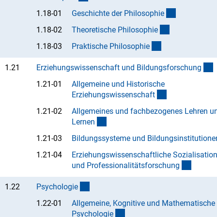
(Anchor Lin
1.18-01
Geschichte der Philosophi
e
(Anchor Link)
1.18-02
Theoretische Philosophi
e
(Anchor Link)
1.18-03
Praktische Philosophi
e
(
1.21
Erziehungswissenschaft und Bildungsforschun
g
1.21-01
Allgemeine und Historische
(Anchor Link)
Erziehungswissenschaf
t
1.21-02
Allgemeines und fachbezogenes Lehren u
(Anchor Link)
Lerne
n
1.21-03
Bildungssysteme und Bildungsinstitutione
1.21-04
Erziehungswissenschaftliche Sozialisation
(Anchor
und Professionalitätsforschun
g
(interner Link)
1.22
Psychologi
e
1.22-01
Allgemeine, Kognitive und Mathematische
(Anchor Link)
Psychologi
e