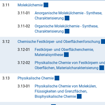
(interner Link)
3.11
Molekülchemi
e
3.11-01
Anorganische Molekülchemie - Synthese,
(Anchor Link)
Charakterisierun
g
3.11-02
Organische Molekülchemie - Synthese,
(Anchor Link)
Charakterisierun
g
3.12
Chemische Festkörper- und Oberflächenforschun
g
3.12-01
Festkörper- und Oberflächenchemie,
(Anchor Link)
Materialsynthes
e
3.12-02
Physikalische Chemie von Festkörpern un
Oberflächen, Materialcharakterisierun
g
(interner Link)
3.13
Physikalische Chemi
e
3.13-01
Physikalische Chemie von Molekülen,
Flüssigkeiten und Grenzflächen,
(Anchor Link)
Biophysikalische Chemi
e