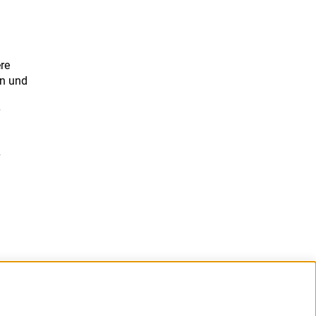
re
en und
v