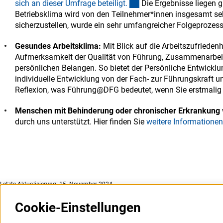
(Anchor Link)
sich an dieser Umfrage beteiligt
.
Die Ergebnisse liegen g
Betriebsklima wird von den Teilnehmer*innen insgesamt seh
sicherzustellen, wurde ein sehr umfangreicher Folgeprozes
Gesundes Arbeitsklima:
Mit Blick auf die Arbeitszufrieden
Aufmerksamkeit der Qualität von Führung, Zusammenarbei
persönlichen Belangen. So bietet der Persönliche Entwickl
individuelle Entwicklung von der Fach- zur Führungskraft u
Reflexion, was Führung@DFG bedeutet, wenn Sie erstmalig 
Menschen mit Behinderung oder chronischer Erkrankung
durch uns unterstützt. Hier finden Sie
weitere Informatione
Letzte Aktualisierung: 15. November 2024
Cookie-Einstellungen
Weitere Websites und
Service