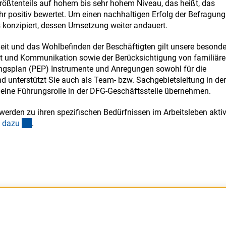
rößtenteils auf hohem bis sehr hohem Niveau, das heißt, das
r positiv bewertet. Um einen nachhaltigen Erfolg der Befragung
s konzipiert, dessen Umsetzung weiter andauert.
heit und das Wohlbefinden der Beschäftigten gilt unsere besonde
t und Kommunikation sowie der Berücksichtigung von familiär
ungsplan (PEP) Instrumente und Anregungen sowohl für die
nd unterstützt Sie auch als Team- bzw. Sachgebietsleitung in der
eine Führungsrolle in der DFG-Geschäftsstelle übernehmen.
werden zu ihren spezifischen Bedürfnissen im Arbeitsleben akti
(interner Link)
n daz
u
.
Barrierefreiheit
DFG-aktuell