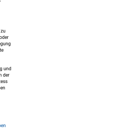
 zu
oder
egung
te
ng und
n der
zess
len
ben