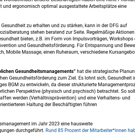
 und ergonomisch optimal ausgestattete Arbeitsplätze eine
 Gesundheit zu erhalten und zu stärken, kann in der DFG auf
Sozialberatung stehen beratend zur Seite. Regelmäßige Aktionen
undheit bieten, z.B. im Form von Impulsvorträgen, Workshops 
rävention und Gesundheitsförderung. Für Entspannung und Bew
oach, Mobile Massage, einen Ruheraum, verschiedene Kursangebo
ieblichen Gesundheitsmanagements“
hat die strategische Planu
en Gesundheitsförderung zum Ziel. Es lohnt sich, Gesundheit i
s BGM zu entwickeln, da dieser strukturierte Managementpro
erlichen Perspektive (physisch und psychisch) betrachtet. So sol
ffen werden (Verhältnisprävention) und eine Verhaltens- und
rientierteren Haltung der Beschäftigten führen
tsmanagement im Jahr 2023 eine hausweite
gungen durchgeführt.
Rund 85 Prozent der Mitarbeiter*innen ha