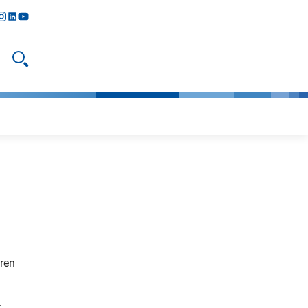
y
todon
nstagram
linkedIn
youtube
Suche öffnen
ren
;