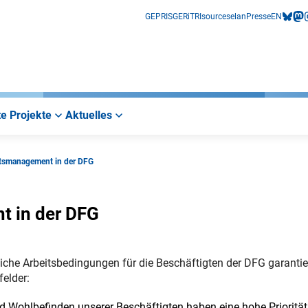
GEPRIS
GERiT
RIsources
elan
Presse
EN
bluesk
mas
i
e Projekte
Aktuelles
itsmanagement in der DFG
t in der DFG
he Arbeitsbedingungen für die Beschäftigten der DFG garantie
elder:
nd Wohlbefinden unserer Beschäftigten haben eine hohe Priorität