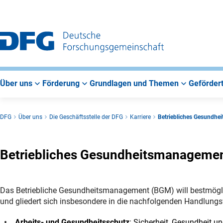
Zur
Zur
Zum
Hauptnavigation
Suche
Hauptbereich
Über uns
Förderung
Grundlagen und Themen
Gefördert
DFG
Über uns
Die Geschäftsstelle der DFG
Karriere
Betriebliches Gesundhe
Betriebliches Gesundheitsmanagemen
Das Betriebliche Gesundheitsmanagement (BGM) will bestmöglic
und gliedert sich insbesondere in die nachfolgenden Handlungsf
Arbeits- und Gesundheitsschutz
: Sicherheit, Gesundheit u