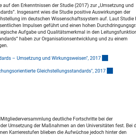
te auf den Erkenntnissen der Studie (2017) zur „Umsetzung und
dards“. Insgesamt wies die Studie positive Auswirkungen der
ichstellung im deutschen Wissenschaftssystem auf. Laut Studie
esentlichen Impulsen geführt und einen hohen Durchdringungsgr
trategische Aufgabe und Qualitätsmerkmal in den Leitungsfunktio
andards“ haben zur Organisationsentwicklung und zu einem
gen.
(Download)
andards – Umsetzung und Wirkungsweisen", 201
7
(Download
ungsorientierte Gleichstellungsstandards", 201
7
 Mitgliederversammlung deutliche Fortschritte bei der
ch der Umsetzung der Maßnahmen an den Universitäten fest. Bei 
nen Karrierestufen blieben die Aufwüchse jedoch hinter den