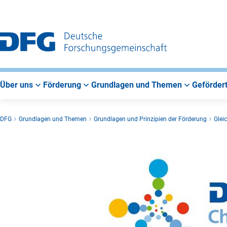
Zur
Zur
Zum
Hauptnavigation
Suche
Hauptbereich
Über uns
Förderung
Grundlagen und Themen
Gefördert
DFG
Grundlagen und Themen
Grundlagen und Prinzipien der Förderung
Glei