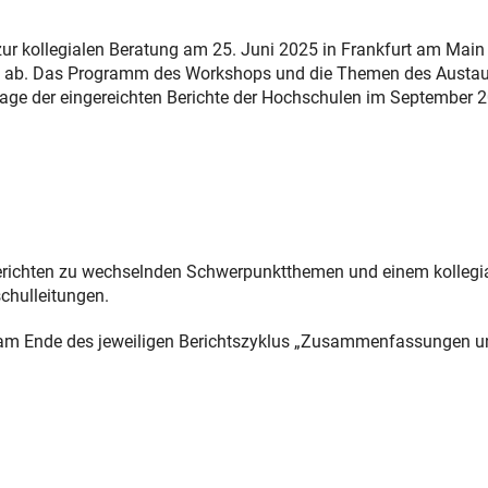
r kollegialen Beratung am 25. Juni 2025 in Frankfurt am Main
D ab. Das Programm des Workshops und die Themen des Austa
lage der eingereichten Berichte der Hochschulen im September 
 Berichten zu wechselnden Schwerpunktthemen und einem kollegi
nk)
chulleitungen.
am Ende des jeweiligen Berichtszyklus „Zusammenfassungen u