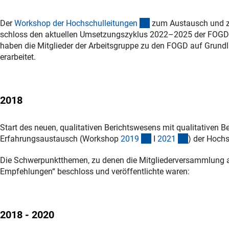
(interner Link)
Der
Workshop der Hochschulleitunge
n
zum Austausch und zu
schloss den aktuellen Umsetzungszyklus 2022–2025 der FOG
haben die Mitglieder der Arbeitsgruppe zu den FOGD auf Grund
erarbeitet.
2018
Start des neuen, qualitativen Berichtswesens mit qualitativen
(interner Link)
(interner Li
Erfahrungsaustausch (Workshop
201
9
I
202
1
) der Hochs
Die Schwerpunktthemen, zu denen die Mitgliederversammlung 
Empfehlungen“ beschloss und veröffentlichte waren:
2018 - 2020