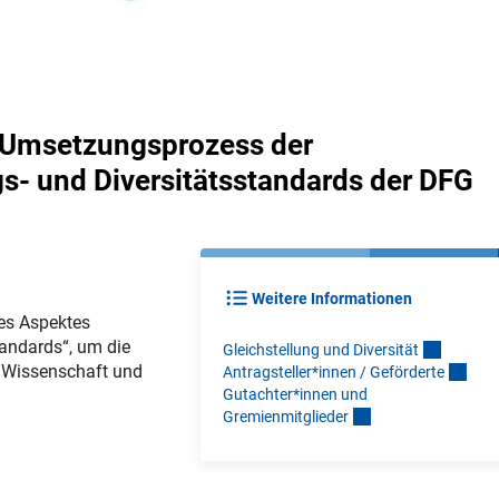
 Umsetzungsprozess der
gs- und Diversitätsstandards der DFG
Weitere Informationen
es Aspektes
tandards“, um die
Gleichstellung und Diversitä
t
n Wissenschaft und
Antragsteller*innen / Gefördert
e
Gutachter*innen und
Gremienmitgliede
r