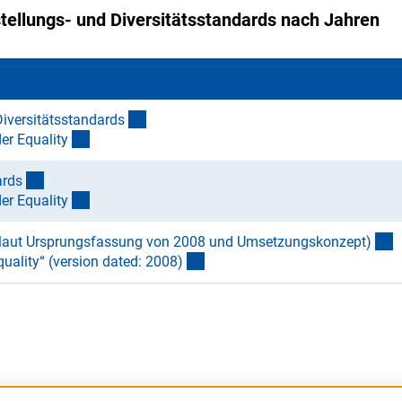
tellungs- und Diversitätsstandards nach Jahren
(Download)
Diversitätsstandard
s
(Download)
er Equalit
y
(Download)
ard
s
(Download)
er Equalit
y
(
rtlaut Ursprungsfassung von 2008 und Umsetzungskonzept
)
(Download)
uality“ (version dated: 2008
)