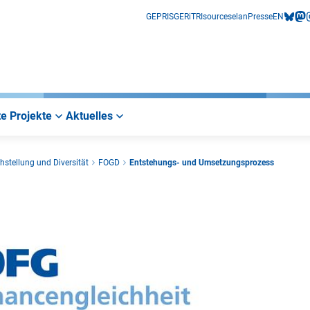
GEPRIS
GERiT
RIsources
elan
Presse
EN
bluesk
mas
i
e Projekte
Aktuelles
chstellung und Diversität
FOGD
Entstehungs- und Umsetzungsprozess