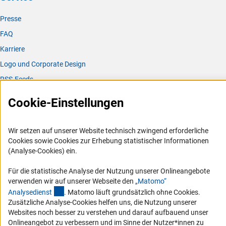
Presse
FAQ
Karriere
Logo und Corporate Design
RSS-Feeds
Compliance
Cookie-Einstellungen
Vergabeverfahren
Barrierefreiheit
Wir setzen auf unserer Website technisch zwingend erforderliche
Cookies sowie Cookies zur Erhebung statistischer Informationen
Service und Informationen für Menschen mit Behinderungen
(Analyse-Cookies) ein.
Erklärung zur Barrierefreiheit
Für die statistische Analyse der Nutzung unserer Onlineangebote
Barriere melden
verwenden wir auf unserer Webseite den
„Matomo“
(externer Link)
Analysediens
t
. Matomo läuft grundsätzlich ohne Cookies.
DFG-aktuell
Zusätzliche Analyse-Cookies helfen uns, die Nutzung unserer
Websites noch besser zu verstehen und darauf aufbauend unser
Erhalten Sie Neuigkeiten aus der DFG direkt in Ihr Mailpostfach oder
Onlineangebot zu verbessern und im Sinne der Nutzer*innen zu