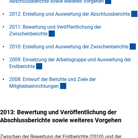
(Anchor Link
Abschlussberichte sowie weiteres Vorgehe
n
2012: Erstellung und Auswertung der Abschlussbericht
e
2011: Bewertung und Veröffentlichung der
(Anchor Link)
Zwischenbericht
e
(
2010: Erstellung und Auswertung der Zwischenbericht
e
2009: Einsetzung der Arbeitsgruppe und Auswertung der
(Anchor Link)
Erstbericht
e
2008: Entwurf der Berichte und Ziele der
(Anchor Link)
Mitgliedseinrichtunge
n
2013
: Bewertung und Veröffentlichung der
Abschlussberichte sowie weiteres Vorgehen
Zwischen der Bewertung der Erstberichte (2010) und der