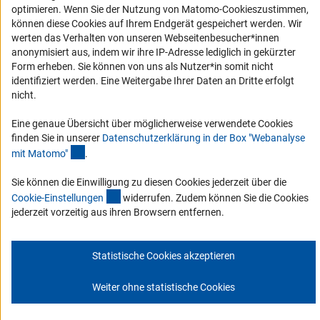
schauen Sie sich die Ausgaben online an.
optimieren. Wenn Sie der Nutzung von Matomo-Cookieszustimmen,
können diese Cookies auf Ihrem Endgerät gespeichert werden. Wir
werten das Verhalten von unseren Webseitenbesucher*innen
Zum Newsletter
anonymisiert aus, indem wir ihre IP-Adresse lediglich in gekürzter
Form erheben. Sie können von uns als Nutzer*in somit nicht
identifiziert werden. Eine Weitergabe Ihrer Daten an Dritte erfolgt
nicht.
Impressum
Datenschutz
Cookie-Einstellungen
Kontakt
Eine genaue Übersicht über möglicherweise verwendete Cookies
Service
finden Sie in unserer
Datenschutzerklärung in der Box "Webanalyse
© 2026 DFG
(Anchor Link)
mit Matomo
"
.
Sie können die Einwilligung zu diesen Cookies jederzeit über die
(interner Link)
Cookie-Einstellunge
n
widerrufen. Zudem können Sie die Cookies
jederzeit vorzeitig aus ihren Browsern entfernen.
Statistische Cookies akzeptieren
Weiter ohne statistische Cookies
Zum Anfang 