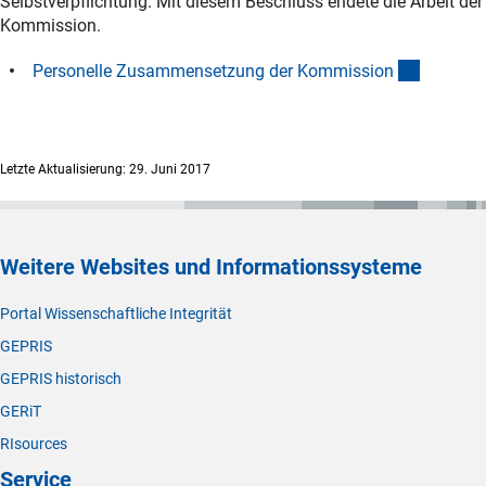
Selbstverpflichtung. Mit diesem Beschluss endete die Arbeit der
Kommission.
(Downlo
Personelle Zusammensetzung der Kommissio
n
Letzte Aktualisierung: 29. Juni 2017
Weitere Websites und Informationssysteme
Portal Wissenschaftliche Integrität
GEPRIS
GEPRIS historisch
GERiT
RIsources
Service