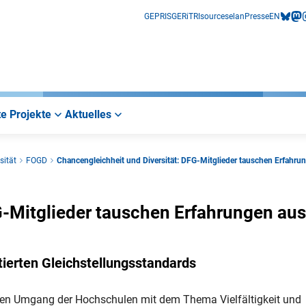
GEPRIS
GERiT
RIsources
elan
Presse
EN
bluesk
mas
i
e Projekte
Aktuelles
sität
FOGD
Chancengleichheit und Diversität: DFG-Mitglieder tauschen Erfahru
G-Mitglieder tauschen Erfahrungen aus
ierten Gleichstellungsstandards
den Umgang der Hochschulen mit dem Thema Vielfältigkeit und