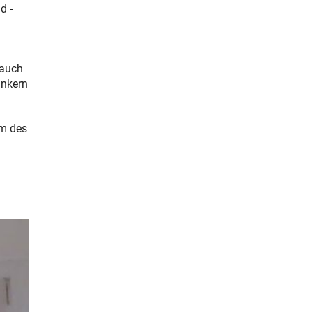
d -
 auch
ankern
um des