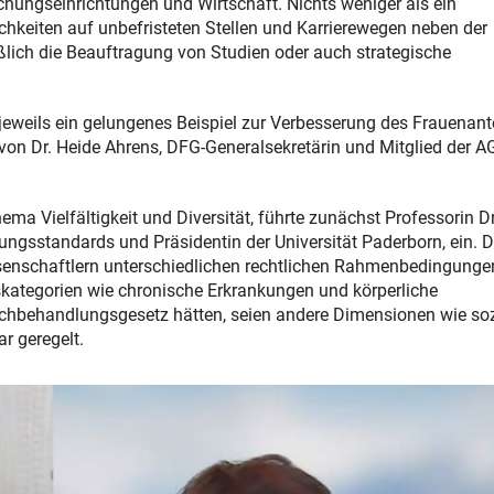
hungseinrichtungen und Wirtschaft. Nichts weniger als ein
hkeiten auf unbefristeten Stellen und Karrierewegen neben der
lich die Beauftragung von Studien oder auch strategische
 jeweils ein gelungenes Beispiel zur Verbesserung des Frauenante
von Dr. Heide Ahrens, DFG-Generalsekretärin und Mitglied der A
 Vielfältigkeit und Diversität, führte zunächst Professorin Dr
llungsstandards und Präsidentin der Universität Paderborn, ein. D
ssenschaftlern unterschiedlichen rechtlichen Rahmenbedingunge
skategorien wie chronische Erkrankungen und körperliche
ichbehandlungsgesetz hätten, seien andere Dimensionen wie soz
ar geregelt.