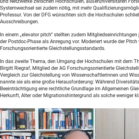
und Netzwerke zwischen Hochschulen, außeruniversitären Forsc
Systemwechsel sei zudem nötig, mit mehr Qualifizierungsmöglic
Professur. Von der DFG wünschten sich die Hochschulen schließ
Ausschreibungen.
In einem „elevator pitch“ stellten zudem Mitgliedseinrichtungen
der Postdoc-Phase als Anregung vor. Moderiert wurde der Pitch 
Forschungsorientierte Gleichstellungsstandards.
In das zweite Thema, den Umgang der Hochschulen mit dem Thema
Birgitt Riegraf, Mitglied der AG Forschungsorientierte Gleichste
Vergleich zur Gleichstellung von Wissenschaftlerinnen und Wi
nannte sie als eine große Herausforderung: Während Diversität
Beeinträchtigung eine rechtliche Grundlage im Allgemeinen Gle
Herkunft, Alter oder Migrationshintergrund als solche weniger kl