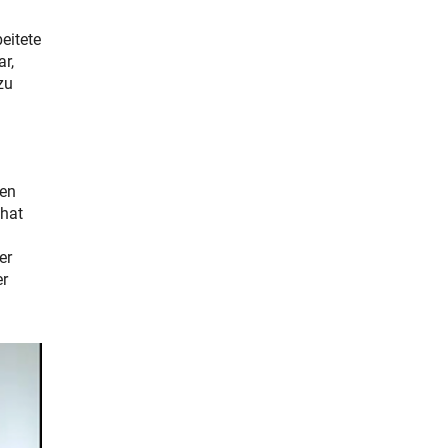
eitete
ar,
zu
ten
 hat
er
er