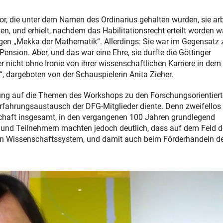
vor, die unter dem Namen des Ordinarius gehalten wurden, sie arb
ten, und erhielt, nachdem das Habilitationsrecht erteilt worden w
gen „Mekka der Mathematik“. Allerdings: Sie war im Gegensatz 
ension. Aber, und das war eine Ehre, sie durfte die Göttinger
 nicht ohne Ironie von ihrer wissenschaftlichen Karriere in dem
dargeboten von der Schauspielerin Anita Zieher.
mung auf die Themen des Workshops zu den Forschungsorientier
Erfahrungsaustausch der DFG-Mitglieder diente. Denn zweifellos
lschaft insgesamt, in den vergangenen 100 Jahren grundlegend
 und Teilnehmern machten jedoch deutlich, dass auf dem Feld d
hen Wissenschaftssystem, und damit auch beim Förderhandeln d