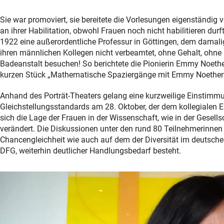
Sie war promoviert, sie bereitete die Vorlesungen eigenständig 
an ihrer Habilitation, obwohl Frauen noch nicht habilitieren durf
1922 eine außerordentliche Professur in Göttingen, dem damali
ihren männlichen Kollegen nicht verbeamtet, ohne Gehalt, ohne P
Badeanstalt besuchen! So berichtete die Pionierin Emmy Noether
kurzen Stück „Mathematische Spaziergänge mit Emmy Noether“, 
Anhand des Porträt-Theaters gelang eine kurzweilige Einstim
Gleichstellungsstandards am 28. Oktober, der dem kollegialen 
sich die Lage der Frauen in der Wissenschaft, wie in der Gesel
verändert. Die Diskussionen unter den rund 80 Teilnehmerinnen
Chancengleichheit wie auch auf dem der Diversität im deutsc
DFG, weiterhin deutlicher Handlungsbedarf besteht.