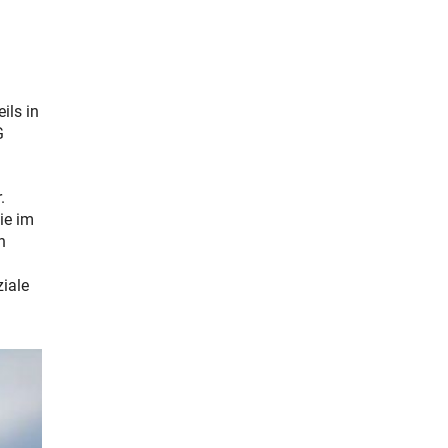
ils in
G
.
ie im
n
iale