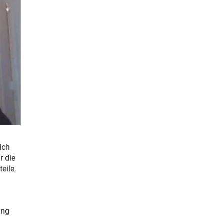
Ich
r die
eile,
ung