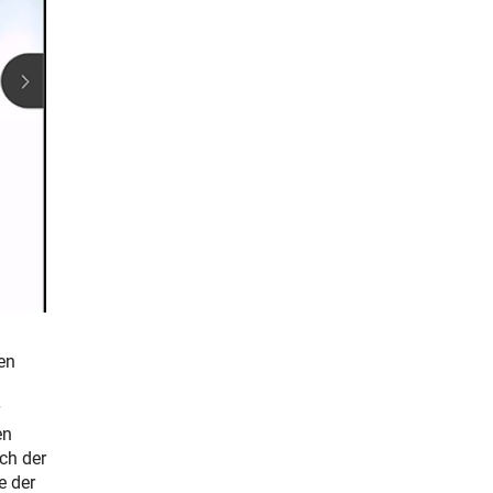
en
en
ch der
e der