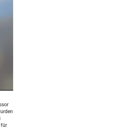
ssor
wurden
i
 für