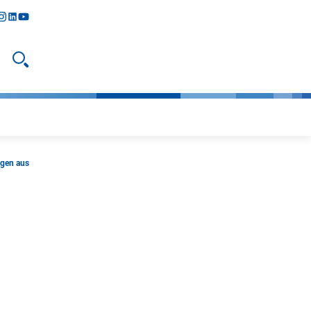
y
todon
nstagram
linkedIn
youtube
Suche öffnen
ngen aus