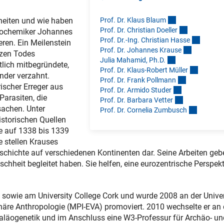
Prof. Dr. Klaus Blau
m
kheiten und wie haben
Prof. Dr. Christian Doelle
r
 Biochemiker Johannes
Prof. Dr.-Ing. Christian Hass
e
eren. Ein Meilenstein
Prof. Dr. Johannes Kraus
e
rzen Todes
Julia Mahamid, Ph.D
.
tlich mitbegründete,
Prof. Dr. Klaus-Robert Mülle
r
nder verzahnt.
Prof. Dr. Frank Pollman
n
ischer Erreger aus
Prof. Dr. Armido Stude
r
Parasiten, die
Prof. Dr. Barbara Vette
r
sachen. Unter
Prof. Dr. Cornelia Zumbusc
h
istorischen Quellen
e auf 1338 bis 1339
e stellen Krauses
schichte auf verschiedenen Kontinenten dar. Seine Arbeiten geb
chheit begleitet haben. Sie helfen, eine eurozentrische Perspekt
 sowie am University College Cork und wurde 2008 an der Univer
onäre Anthropologie (MPI-EVA) promoviert. 2010 wechselte er an 
Paläogenetik und im Anschluss eine W3-Professur für Archäo- un