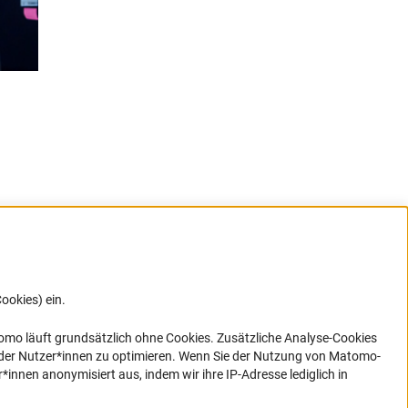
ookies) ein.
G direkt
e sich
ner Link)
omo läuft grundsätzlich ohne Cookies. Zusätzliche Analyse-Cookies
 der Nutzer*innen zu optimieren. Wenn Sie der Nutzung von Matomo-
nen anonymisiert aus, indem wir ihre IP-Adresse lediglich in