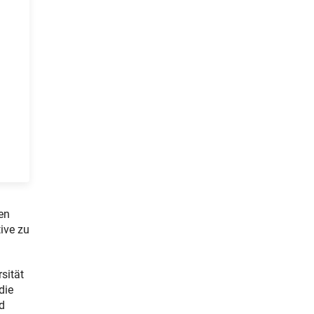
en
ive zu
sität
die
d