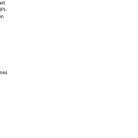
eit
PI-
en
nnes