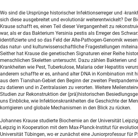
Wo sind die Ursprünge historischer Infektionserreger und -kran
sich diese ausgebreitet und evolutionär weiterentwickelt? Der
Krause schafft es, einen Teil dieser Vergangenheit zu rekonstrui
war, als er das Bakterium Yersinia pestis als Erreger des Schwa
identifizierte und so das Feld der Alte-Pathogen-Genomik wesen
das natur- und kulturwissenschaftliche Fragestellungen miteina
Seither hat Krause die genetischen Signaturen einer Reihe histor
menschlichen Skeletten untersucht. Dazu zählen Bakterien und 
Krankheiten wie Pest, Tuberkulose, Malaria oder Hepatitis verur
anderem schaffte er es, anhand alter DNA in Kombination mit h
aus dem Tianshan-Gebiet den Beginn der zweiten Pestpandemi
zu datieren und in Zentralasien zu verorten. Weitere Meilenstein
Studien zur Rekonstruktion der (prä)historischen Besiedlungsge
uns Einblicke, wie Infektionskrankheiten die Geschichte der Mens
korrigieren und globale Mechanismen in den Blick zu rücken.
Johannes Krause studierte Biochemie an der Universität Leipzig
Leipzig in Kooperation mit dem Max-Planck-Institut für evoluti
Universität Tübingen, wo er zunächst eine Juniorprofessur für 