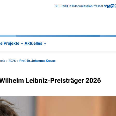
GEPRIS
GERiT
RIsources
elan
Presse
EN
bluesk
mas
i
e Projekte
Aktuelles
reis
2026
Prof. Dr. Johannes Krause
 Wilhelm Leibniz-Preisträger 2026