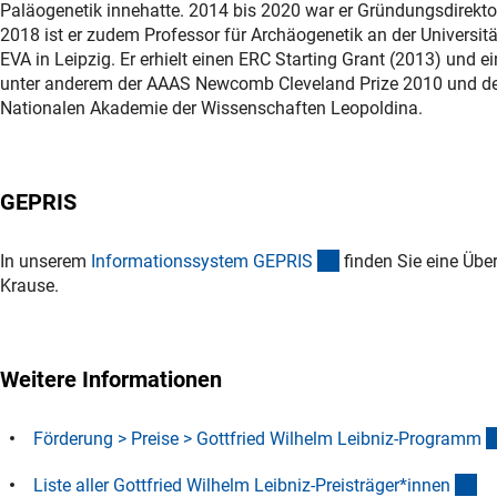
Paläogenetik innehatte. 2014 bis 2020 war er Gründungsdirektor
2018 ist er zudem Professor für Archäogenetik an der Universit
EVA in Leipzig. Er erhielt einen ERC Starting Grant (2013) und
unter anderem der AAAS Newcomb Cleveland Prize 2010 und der F
Nationalen Akademie der Wissenschaften Leopoldina.
GEPRIS
(externer Link)
In unserem
Informationssystem GEPRI
S
finden Sie eine Üb
Krause.
Weitere Informationen
Förderung > Preise > Gottfried Wilhelm Leibniz-Program
m
(D
Liste aller Gottfried Wilhelm Leibniz-Preisträger*inne
n