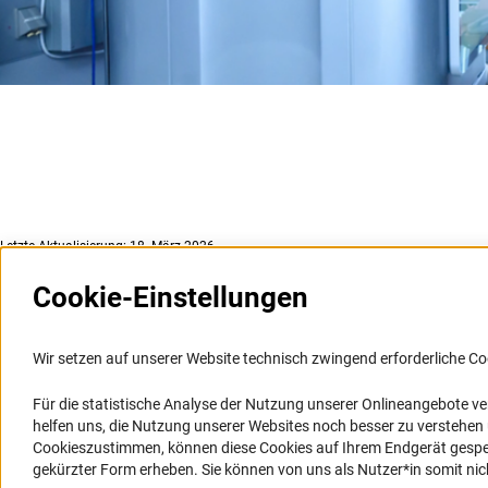
Letzte Aktualisierung: 18. März 2026
Cookie-Einstellungen
Weitere Websites und
Service
Informationssysteme
Wir setzen auf unserer Website technisch zwingend erforderliche Co
Presse
Portal Wissenschaftliche Integrität
Für die statistische Analyse der Nutzung unserer Onlineangebote v
FAQ
helfen uns, die Nutzung unserer Websites noch besser zu verstehe
GEPRIS
Karriere
Cookieszustimmen, können diese Cookies auf Ihrem Endgerät gespeic
GEPRIS historisch
Logo und Corporate Design
gekürzter Form erheben. Sie können von uns als Nutzer*in somit nicht 