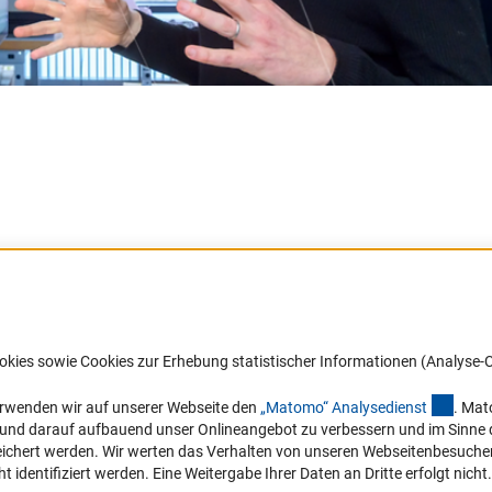
Barrierefreiheit
DFG-aktuell
okies sowie Cookies zur Erhebung statistischer Informationen (Analyse-C
Service und Informationen für Menschen
Erhalten Sie Neuigkeiten aus der DF
mit Behinderungen
in Ihr Mailpostfach oder schauen Si
(exter
erwenden wir auf unserer Webseite den
„Matomo“ Analysediens
t
. Mat
die Ausgaben online an.
n und darauf aufbauend unser Onlineangebot zu verbessern und im Sinne
Erklärung zur Barrierefreiheit
hert werden. Wir werten das Verhalten von unseren Webseitenbesucher*in
Barriere melden
identifiziert werden. Eine Weitergabe Ihrer Daten an Dritte erfolgt nicht.
Zum Newsletter