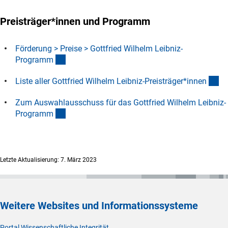
Preisträger*innen und Programm
Förderung > Preise > Gottfried Wilhelm Leibniz-
(interner Link)
Program
m
(D
Liste aller Gottfried Wilhelm Leibniz-Preisträger*inne
n
Zum Auswahlausschuss für das Gottfried Wilhelm Leibniz-
(interner Link)
Program
m
Letzte Aktualisierung: 7. März 2023
Weitere Websites und Informationssysteme
Portal Wissenschaftliche Integrität