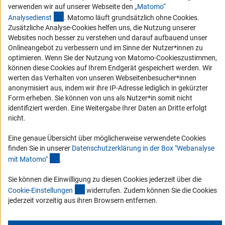
Service und Informationen für Menschen mit Behinderungen
verwenden wir auf unserer Webseite den
„Matomo“
(externer Link)
Erklärung zur Barrierefreiheit
Analysediens
t
. Matomo läuft grundsätzlich ohne Cookies.
Zusätzliche Analyse-Cookies helfen uns, die Nutzung unserer
Barriere melden
Websites noch besser zu verstehen und darauf aufbauend unser
DFG-aktuell
Onlineangebot zu verbessern und im Sinne der Nutzer*innen zu
optimieren. Wenn Sie der Nutzung von Matomo-Cookieszustimmen,
können diese Cookies auf Ihrem Endgerät gespeichert werden. Wir
Erhalten Sie Neuigkeiten aus der DFG direkt in Ihr Mailpostfach oder
werten das Verhalten von unseren Webseitenbesucher*innen
schauen Sie sich die Ausgaben online an.
anonymisiert aus, indem wir ihre IP-Adresse lediglich in gekürzter
Form erheben. Sie können von uns als Nutzer*in somit nicht
identifiziert werden. Eine Weitergabe Ihrer Daten an Dritte erfolgt
Zum Newsletter
nicht.
Eine genaue Übersicht über möglicherweise verwendete Cookies
finden Sie in unserer
Datenschutzerklärung in der Box "Webanalyse
(Anchor Link)
mit Matomo
"
.
Impressum
Datenschutz
Cookie-Einstellungen
Kontakt
Service
Sie können die Einwilligung zu diesen Cookies jederzeit über die
© 2026 DFG
(interner Link)
Cookie-Einstellunge
n
widerrufen. Zudem können Sie die Cookies
jederzeit vorzeitig aus ihren Browsern entfernen.