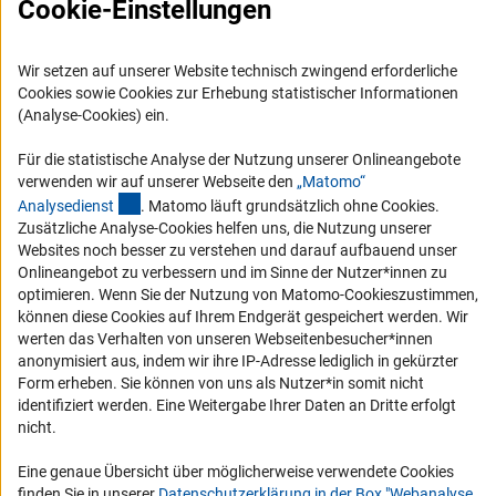
Cookie-Einstellungen
FAQ
Karriere
Wir setzen auf unserer Website technisch zwingend erforderliche
Logo und Corporate Design
Cookies sowie Cookies zur Erhebung statistischer Informationen
RSS-Feeds
(Analyse-Cookies) ein.
Compliance
Für die statistische Analyse der Nutzung unserer Onlineangebote
Vergabeverfahren
verwenden wir auf unserer Webseite den
„Matomo“
(externer Link)
Analysediens
t
. Matomo läuft grundsätzlich ohne Cookies.
Barrierefreiheit
Zusätzliche Analyse-Cookies helfen uns, die Nutzung unserer
Websites noch besser zu verstehen und darauf aufbauend unser
Service und Informationen für Menschen mit Behinderungen
Onlineangebot zu verbessern und im Sinne der Nutzer*innen zu
optimieren. Wenn Sie der Nutzung von Matomo-Cookieszustimmen,
Erklärung zur Barrierefreiheit
können diese Cookies auf Ihrem Endgerät gespeichert werden. Wir
Barriere melden
werten das Verhalten von unseren Webseitenbesucher*innen
anonymisiert aus, indem wir ihre IP-Adresse lediglich in gekürzter
DFG-aktuell
Form erheben. Sie können von uns als Nutzer*in somit nicht
identifiziert werden. Eine Weitergabe Ihrer Daten an Dritte erfolgt
Erhalten Sie Neuigkeiten aus der DFG direkt in Ihr Mailpostfach oder
nicht.
schauen Sie sich die Ausgaben online an.
Eine genaue Übersicht über möglicherweise verwendete Cookies
finden Sie in unserer
Datenschutzerklärung in der Box "Webanalyse