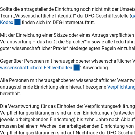
Sollte die antragstellende Einrichtung noch nicht mit der Umse
Team „Wissenschaftliche Integrität“ der DFG-Geschäftsstelle (
g
(externer Link)
Kode
x
finden sich im DFG-Internetauftritt.
Mit der Einreichung einer Skizze oder eines Antrags verpflicht
Verantwortung – das heißt die Sprecher*in sowie alle federführ
guter wissenschaftlicher Praxis“ niedergelegten Regeln einzuhal
Gegenüber Personen mit herausgehobener wissenschaftlicher V
(interner Link)
wissenschaftlichem Fehlverhalte
n
“ Anwendung.
Alle Personen mit herausgehobener wissenschaftlicher Verantw
antragstellende Einrichtung eine hierauf bezogene
Verpflichtun
bereithält.
Die Verantwortung für das Einholen der Verpflichtungserklärunge
Verpflichtungserklärungen sind an den Einrichtungen (entweder z
jeweils arbeitgebenden Einrichtung) bis zehn Jahre nach Ablau
müssen bei einem Wechsel der arbeitgebenden Einrichtung von d
Verpflichtungserklärungen sind auf Nachfrage der DFG-Geschä