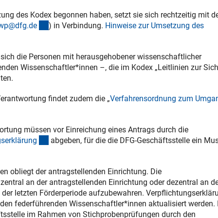
tzung des Kodex begonnen haben, setzt sie sich rechtzeitig mit 
(externer Link)
wp@dfg.d
e
) in Verbindung.
Hinweise zur Umsetzung des
en sich die Personen mit herausgehobener wissenschaftlicher
enden Wissenschaftler*innen –, die im Kodex „Leitlinien zur Sic
ten.
erantwortung findet zudem die „
Verfahrensordnung zum Umgan
ortung müssen vor Einreichung eines Antrags durch die
(interner Link)
gserklärun
g
abgeben, für die die DFG-Geschäftsstelle ein Mus
n obliegt der antragstellenden Einrichtung. Die
entral an der antragstellenden Einrichtung oder dezentral an de
f der letzten Förderperiode aufzubewahren. Verpflichtungserklä
en federführenden Wissenschaftler*innen aktualisiert werden. 
ftsstelle im Rahmen von Stichprobenprüfungen durch den