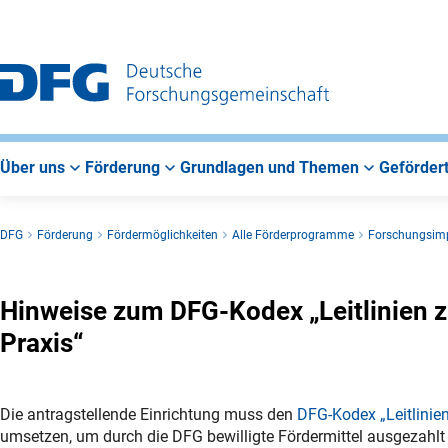
Zur
Zur
Zum
Hauptnavigation
Suche
Hauptbereich
Über uns
Förderung
Grundlagen und Themen
Gefördert
DFG
Förderung
Fördermöglichkeiten
Alle Förderprogramme
Forschungsim
Hinweise zum DFG-Kodex „Leitlinien z
Praxis“
Die antragstellende Einrichtung muss den
DFG-Kodex „Leitlinien
umsetzen, um durch die DFG bewilligte Fördermittel ausgezah