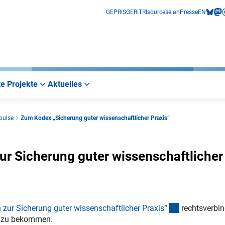
GEPRIS
GERiT
RIsources
elan
Presse
EN
bluesk
mas
i
e Projekte
Aktuelles
pulse
Zum Kodex „Sicherung guter wissenschaftlicher Praxis“
ur Sicherung guter wissenschaftlicher
(externer Lin
 zur Sicherung guter wissenschaftlicher Praxis
“
rechtsverbin
lt zu bekommen.