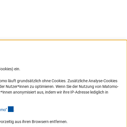
ookies) ein.
G direkt
e sich
ner Link)
omo läuft grundsätzlich ohne Cookies. Zusätzliche Analyse-Cookies
 der Nutzer*innen zu optimieren. Wenn Sie der Nutzung von Matomo-
nen anonymisiert aus, indem wir ihre IP-Adresse lediglich in
(Anchor Link)
omo
"
.
vorzeitig aus ihren Browsern entfernen.