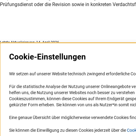
Prüfungsdienst oder die Revision sowie in konkreten Verdachts
Letzte Aktualisierung: 14. April 2026
Cookie-Einstellungen
Weitere Websites und
Service
Informationssysteme
Wir setzen auf unserer Website technisch zwingend erforderliche Co
Presse
Portal Wissenschaftliche Integrität
Für die statistische Analyse der Nutzung unserer Onlineangebote v
FAQ
helfen uns, die Nutzung unserer Websites noch besser zu verstehe
GEPRIS
Karriere
Cookieszustimmen, können diese Cookies auf Ihrem Endgerät gespeic
GEPRIS historisch
Logo und Corporate Design
gekürzter Form erheben. Sie können von uns als Nutzer*in somit nicht 
GERiT
RSS-Feeds
Eine genaue Übersicht über möglicherweise verwendete Cookies find
RIsources
Compliance
Vergabeverfahren
Sie können die Einwilligung zu diesen Cookies jederzeit über die
Cook