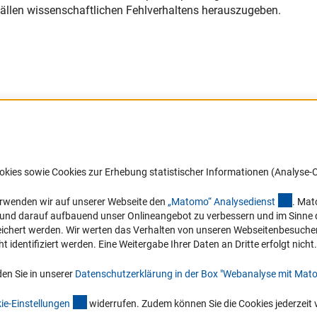
fällen wissenschaftlichen Fehlverhaltens herauszugeben.
Barrierefreiheit
DFG-aktuell
okies sowie Cookies zur Erhebung statistischer Informationen (Analyse-C
Service und Informationen für Menschen
Erhalten Sie Neuigkeiten aus der DF
mit Behinderungen
in Ihr Mailpostfach oder schauen Si
(exter
erwenden wir auf unserer Webseite den
„Matomo“ Analysediens
t
. Mat
die Ausgaben online an.
n und darauf aufbauend unser Onlineangebot zu verbessern und im Sinne
Erklärung zur Barrierefreiheit
hert werden. Wir werten das Verhalten von unseren Webseitenbesucher*in
Barriere melden
identifiziert werden. Eine Weitergabe Ihrer Daten an Dritte erfolgt nicht.
Zum Newsletter
en Sie in unserer
Datenschutzerklärung in der Box "Webanalyse mit Mat
(interner Link)
ie-Einstellunge
n
widerrufen. Zudem können Sie die Cookies jederzeit 