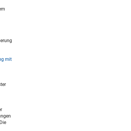
dem
herung
g mit
ter
r
rungen
Die