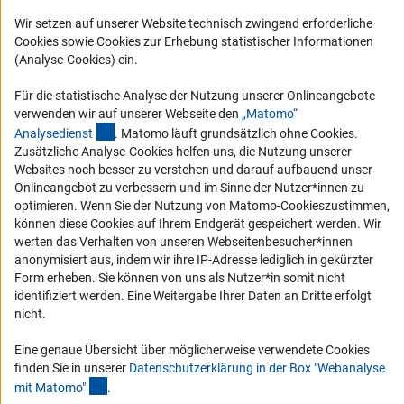
Karriere
Wir setzen auf unserer Website technisch zwingend erforderliche
Logo und Corporate Design
Cookies sowie Cookies zur Erhebung statistischer Informationen
(Analyse-Cookies) ein.
RSS-Feeds
Compliance
Für die statistische Analyse der Nutzung unserer Onlineangebote
verwenden wir auf unserer Webseite den
„Matomo“
Vergabeverfahren
(externer Link)
Analysediens
t
. Matomo läuft grundsätzlich ohne Cookies.
Barrierefreiheit
Zusätzliche Analyse-Cookies helfen uns, die Nutzung unserer
Websites noch besser zu verstehen und darauf aufbauend unser
Onlineangebot zu verbessern und im Sinne der Nutzer*innen zu
Service und Informationen für Menschen mit Behinderungen
optimieren. Wenn Sie der Nutzung von Matomo-Cookieszustimmen,
Erklärung zur Barrierefreiheit
können diese Cookies auf Ihrem Endgerät gespeichert werden. Wir
werten das Verhalten von unseren Webseitenbesucher*innen
Barriere melden
anonymisiert aus, indem wir ihre IP-Adresse lediglich in gekürzter
DFG-aktuell
Form erheben. Sie können von uns als Nutzer*in somit nicht
identifiziert werden. Eine Weitergabe Ihrer Daten an Dritte erfolgt
Erhalten Sie Neuigkeiten aus der DFG direkt in Ihr Mailpostfach oder
nicht.
schauen Sie sich die Ausgaben online an.
Eine genaue Übersicht über möglicherweise verwendete Cookies
finden Sie in unserer
Datenschutzerklärung in der Box "Webanalyse
(Anchor Link)
mit Matomo
"
.
Zum Newsletter