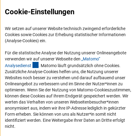
FAQ
Cookie-Einstellungen
Karriere
Logo und Corporate Design
Wir setzen auf unserer Website technisch zwingend erforderliche
RSS-Feeds
Cookies sowie Cookies zur Erhebung statistischer Informationen
(Analyse-Cookies) ein.
Compliance
Vergabeverfahren
Für die statistische Analyse der Nutzung unserer Onlineangebote
verwenden wir auf unserer Webseite den
„Matomo“
Barrierefreiheit
(externer Link)
Analysediens
t
. Matomo läuft grundsätzlich ohne Cookies.
Zusätzliche Analyse-Cookies helfen uns, die Nutzung unserer
Service und Informationen für Menschen mit Behinderungen
Websites noch besser zu verstehen und darauf aufbauend unser
Onlineangebot zu verbessern und im Sinne der Nutzer*innen zu
Erklärung zur Barrierefreiheit
optimieren. Wenn Sie der Nutzung von Matomo-Cookieszustimmen,
Barriere melden
können diese Cookies auf Ihrem Endgerät gespeichert werden. Wir
werten das Verhalten von unseren Webseitenbesucher*innen
DFG-aktuell
anonymisiert aus, indem wir ihre IP-Adresse lediglich in gekürzter
Form erheben. Sie können von uns als Nutzer*in somit nicht
Erhalten Sie Neuigkeiten aus der DFG direkt in Ihr Mailpostfach oder
identifiziert werden. Eine Weitergabe Ihrer Daten an Dritte erfolgt
schauen Sie sich die Ausgaben online an.
nicht.