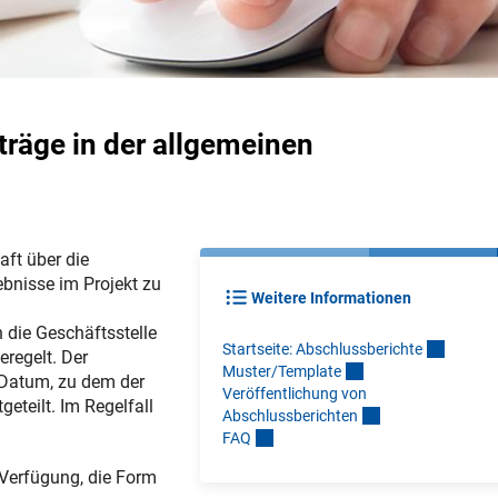
räge in der allgemeinen
ft über die
ebnisse im Projekt zu
Weitere Informationen
die Geschäftsstelle
Startseite: Abschlussbericht
e
eregelt. Der
Muster/Templat
e
 Datum, zu dem der
Veröffentlichung von
eteilt. Im Regelfall
Abschlussberichte
n
FA
Q
Verfügung, die Form