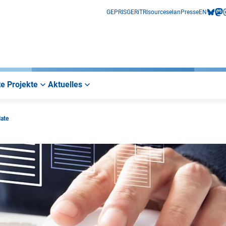
GEPRIS
GERiT
RIsources
elan
Presse
EN
bluesk
mas
i
e Projekte
Aktuelles
ate