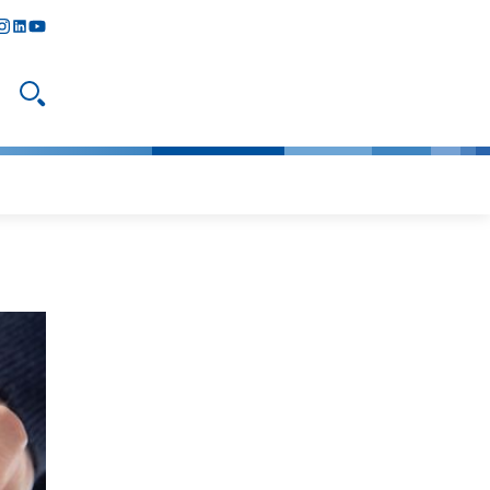
y
todon
nstagram
linkedIn
youtube
Suche öffnen