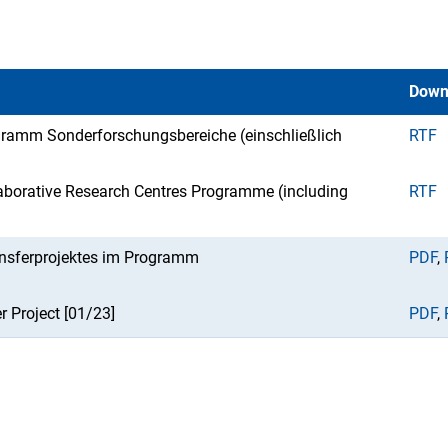
Down
gramm Sonderforschungsbereiche (einschließlich
RTF
laborative Research Centres Programme (including
RTF
ansferprojektes im Programm
PDF
,
r Project [01/23]
PDF
,