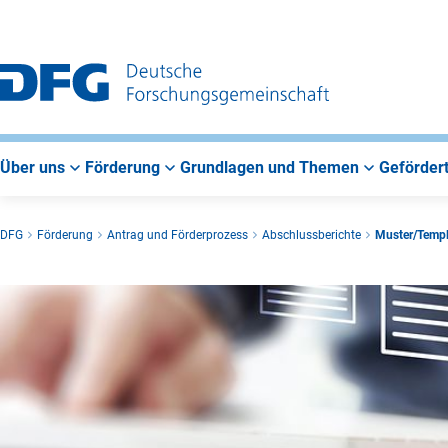
Zur
Zur
Zum
Hauptnavigation
Suche
Hauptbereich
Über uns
Förderung
Grundlagen und Themen
Gefördert
DFG
Förderung
Antrag und Förderprozess
Abschlussberichte
Muster/Templ