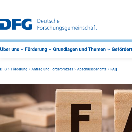
Zur
Zur
Zum
Hauptnavigation
Suche
Hauptbereich
Über uns
Förderung
Grundlagen und Themen
Gefördert
DFG
Förderung
Antrag und Förderprozess
Abschlussberichte
FAQ