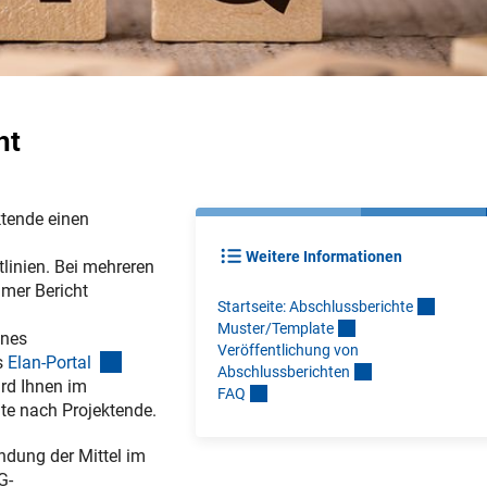
ht
ktende einen
Weitere Informationen
linien. Bei mehreren
amer Bericht
Startseite: Abschlussbericht
e
Muster/Templat
e
ines
Veröffentlichung von
(externer Link)
s
Elan-Portal
Abschlussberichte
n
rd Ihnen im
FA
Q
nate nach Projektende.
ndung der Mittel im
G-