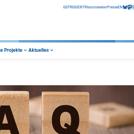
GEPRIS
GERiT
RIsources
elan
Presse
EN
bluesk
mas
i
e Projekte
Aktuelles