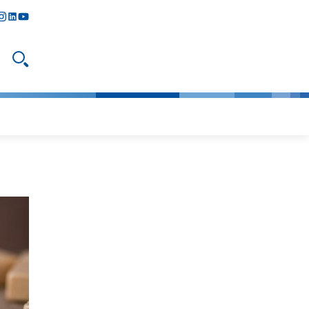
y
todon
nstagram
linkedIn
youtube
Suche öffnen