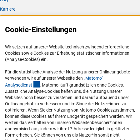
(interner Link)
Monitorin
g
.
Angaben zu Internationalität und
Finanzierung werden unter anderem im
DFG-
Karriere
(interner Link)
(interner Link)
Jahresberich
t
und
DFG-Förderatla
s
veröffentlicht
.
Logo und Corporate Design
Cookie-Einstellungen
RSS-Feeds
Compliance
Datengrundlage und Definitionen
Vergabeverfahren
Wir setzen auf unserer Website technisch zwingend erforderliche
Cookies sowie Cookies zur Erhebung statistischer Informationen
Barrierefreiheit
(Analyse-Cookies) ein.
Erhebungsjahre
Service und Informationen für Menschen mit Behinderungen
Für die statistische Analyse der Nutzung unserer Onlineangebote
verwenden wir auf unserer Webseite den
„Matomo“
Erklärung zur Barrierefreiheit
Grundlage der Auswertungen sind die von den
(externer Link)
Analysediens
t
. Matomo läuft grundsätzlich ohne Cookies.
Barriere melden
Verbünden übermittelten Daten aus den Jahren 2021 bis
Zusätzliche Analyse-Cookies helfen uns, die Nutzung unserer
2025. Diese wurden von der DFG-Geschäftsstelle einer
Websites noch besser zu verstehen und darauf aufbauend unser
DFG-aktuell
Onlineangebot zu verbessern und im Sinne der Nutzer*innen zu
Qualitätskontrolle unterzogen. Die Grundgesamtheit für
optimieren. Wenn Sie der Nutzung von Matomo-Cookieszustimmen,
EXC bilden die im Jahr 2019 eingerichteten
Erhalten Sie Neuigkeiten aus der DFG direkt in Ihr Mailpostfach oder
können diese Cookies auf Ihrem Endgerät gespeichert werden. Wir
Exzellenzcluster sowie für SFB und GRK die
schauen Sie sich die Ausgaben online an.
werten das Verhalten von unseren Webseitenbesucher*innen
Sonderforschungsbereiche bzw. Graduiertenkollegs, die in
anonymisiert aus, indem wir ihre IP-Adresse lediglich in gekürzter
dem entsprechenden Jahr bis zum Erhebungsstart
Form erheben. Sie können von uns als Nutzer*in somit nicht
mindestens einen Monat gefördert wurden, ebenfalls
Zum Newsletter