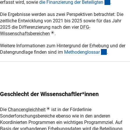
(Anchor L
erfasst wird, sowie
die Finanzierung der Beteiligte
n
.
Die Ergebnisse werden aus zwei Perspektiven betrachtet: Die
zeitliche Entwicklung von 2021 bis 2025 sowie für das Jahr
2025 die Differenzierung nach den vier
DFG-
(Popup Link)
Wissenschaftsbereiche
n
.
Weitere Informationen zum Hintergrund der Erhebung und der
(Anchor Lin
Datengrundlage finden sind im
Methodenglossa
r
.
Geschlecht
der Wissenschaftler*innen
(Popup Link)
Die
Chancengleichhei
t
ist in der Förderlinie
Sonderforschungsbereiche ebenso wie in den anderen
Koordinierten Programmen ein wichtiges Programmziel.
Auf
Basis der vorhandenen Erhebungsdaten wird die Beteiligung