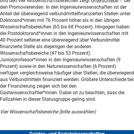
(Popu
und den vier Wissenschaftsbereichen zeigt
Unterschied
e
bei
den Promovierenden: In den Ingenieurwissenschaften ist der
Anteil der überwiegend verbundmittelfinanzierten Stellen unter
Doktorand*innen mit 76 Prozent höher als in den übrigen
Wissenschaftsbereichen (65 bis 68 Prozent). Hingegen haben
die Postdoktorand*innen in den Ingenieurwissenschaften mit
40 Prozent seltener eine überwiegend über Verbundmittel
finanzierte Stelle als diejenigen der anderen
Wissenschaftsbereiche (47 bis 53 Prozent).
Juniorprofessor*innen in den Ingenieurwissenschaften (9
Prozent) sowie in den Naturwissenschaften (6 Prozent)
verfügen vergleichsweise häufiger über Stellen, die überwiegend
aus Verbundmitteln finanziert werden. Größere Unterschiede bei
der Finanzierung zeigen sich bei den
Gastwissenschaftler*innen. Dabei ist zu beachten, dass die
Fallzahlen in dieser Statusgruppe gering sind.
Vier Wissenschaftsbereiche (bitte auswählen)
Geistes- und Sozialwissenschaften