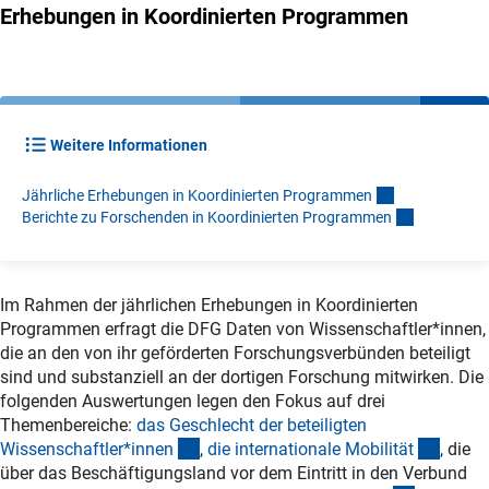
Erhebungen in Koordinierten Programmen
Weitere Informationen
Jährliche Erhebungen in Koordinierten Programme
n
Berichte zu Forschenden in Koordinierten Programme
n
Im Rahmen der jährlichen Erhebungen in Koordinierten
Programmen erfragt die DFG Daten von Wissenschaftler*innen,
die an den von ihr geförderten Forschungsverbünden beteiligt
sind und substanziell an der dortigen Forschung mitwirken. Die
folgenden Auswertungen legen den Fokus auf drei
Themenbereiche:
das Geschlecht der beteiligten
(Anchor Link)
(Ancho
Wissenschaftler*inne
n
,
die internationale Mobilitä
t
, die
über das Beschäftigungsland vor dem Eintritt in den Verbund