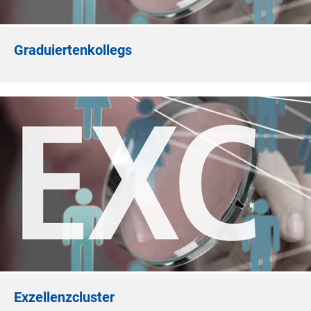
RTF
(Download)
Hilfsfragebogen deutsch (RTF
)
Graduiertenkollegs
(Download)
Hilfsfragebogen englisch (RTF
)
PDF
(Download)
Hilfsfragebogen deutsch (PDF
)
(Download)
Hilfsfragebogen englisch (PDF
)
Exzellenzcluster