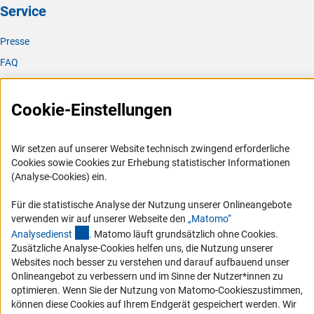
Service
Presse
FAQ
Karriere
Logo und Corporate Design
Cookie-Einstellungen
RSS-Feeds
Compliance
Wir setzen auf unserer Website technisch zwingend erforderliche
Cookies sowie Cookies zur Erhebung statistischer Informationen
Vergabeverfahren
(Analyse-Cookies) ein.
Barrierefreiheit
Für die statistische Analyse der Nutzung unserer Onlineangebote
verwenden wir auf unserer Webseite den
„Matomo“
Service und Informationen für Menschen mit Behinderungen
(externer Link)
Analysediens
t
. Matomo läuft grundsätzlich ohne Cookies.
Erklärung zur Barrierefreiheit
Zusätzliche Analyse-Cookies helfen uns, die Nutzung unserer
Websites noch besser zu verstehen und darauf aufbauend unser
Barriere melden
Onlineangebot zu verbessern und im Sinne der Nutzer*innen zu
DFG-aktuell
optimieren. Wenn Sie der Nutzung von Matomo-Cookieszustimmen,
können diese Cookies auf Ihrem Endgerät gespeichert werden. Wir