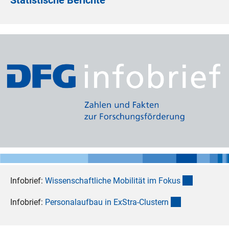
Statistische Berichte
(externer 
Infobrief:
Wissenschaftliche Mobilität im Foku
s
(externer Link
Infobrief:
Personalaufbau in ExStra-Cluster
n