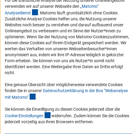
Für die statistische Analyse der Nutzung unserer Onlineangebote
Vergabeverfahren
verwenden wir auf unserer Webseite den
„Matomo“
Barrierefreiheit
(externer Link)
Analysediens
t
. Matomo läuft grundsätzlich ohne Cookies.
Zusätzliche Analyse-Cookies helfen uns, die Nutzung unserer
Service und Informationen für Menschen mit Behinderungen
Websites noch besser zu verstehen und darauf aufbauend unser
Onlineangebot zu verbessern und im Sinne der Nutzer*innen zu
Erklärung zur Barrierefreiheit
optimieren. Wenn Sie der Nutzung von Matomo-Cookieszustimmen,
Barriere melden
können diese Cookies auf Ihrem Endgerät gespeichert werden. Wir
werten das Verhalten von unseren Webseitenbesucher*innen
DFG-aktuell
anonymisiert aus, indem wir ihre IP-Adresse lediglich in gekürzter
Form erheben. Sie können von uns als Nutzer*in somit nicht
Erhalten Sie Neuigkeiten aus der DFG direkt in Ihr Mailpostfach oder
identifiziert werden. Eine Weitergabe Ihrer Daten an Dritte erfolgt
schauen Sie sich die Ausgaben online an.
nicht.
Eine genaue Übersicht über möglicherweise verwendete Cookies
Zum Newsletter
finden Sie in unserer
Datenschutzerklärung in der Box "Webanalyse
(Anchor Link)
mit Matomo
"
.
Sie können die Einwilligung zu diesen Cookies jederzeit über die
(interner Link)
Cookie-Einstellunge
n
widerrufen. Zudem können Sie die Cookies
Impressum
Datenschutz
Cookie-Einstellungen
Kontakt
jederzeit vorzeitig aus ihren Browsern entfernen.
Service
© 2026 DFG