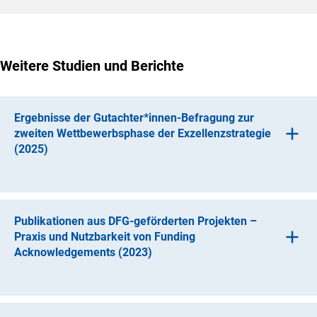
Weitere Studien und Berichte
Ergebnisse der Gutachter*innen-Befragung zur
zweiten Wettbewerbsphase der Exzellenzstrategie
(2025)
Publikationen aus DFG-geförderten Projekten –
Praxis und Nutzbarkeit von Funding
Das zweistufig angelegte Begutachtungs- und
Acknowledgements (2023)
Entscheidungsverfahren der Exzellenzstrategie besteht
aus einer Skizzen- und einer Antragsphase. Im Anschluss
an die einzelnen Begutachtungen wurde jeweils eine
Onlinebefragung der beteiligten Gutachter*innen