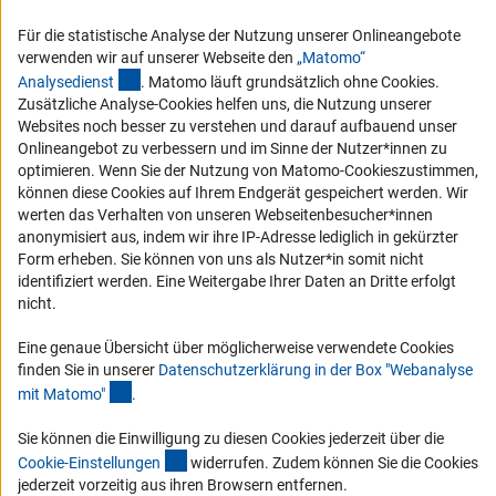
RSS-Feeds
Für die statistische Analyse der Nutzung unserer Onlineangebote
Compliance
verwenden wir auf unserer Webseite den
„Matomo“
Vergabeverfahren
(externer Link)
Analysediens
t
. Matomo läuft grundsätzlich ohne Cookies.
Barrierefreiheit
Zusätzliche Analyse-Cookies helfen uns, die Nutzung unserer
Websites noch besser zu verstehen und darauf aufbauend unser
Onlineangebot zu verbessern und im Sinne der Nutzer*innen zu
Service und Informationen für Menschen mit Behinderungen
optimieren. Wenn Sie der Nutzung von Matomo-Cookieszustimmen,
Erklärung zur Barrierefreiheit
können diese Cookies auf Ihrem Endgerät gespeichert werden. Wir
werten das Verhalten von unseren Webseitenbesucher*innen
Barriere melden
anonymisiert aus, indem wir ihre IP-Adresse lediglich in gekürzter
DFG-aktuell
Form erheben. Sie können von uns als Nutzer*in somit nicht
identifiziert werden. Eine Weitergabe Ihrer Daten an Dritte erfolgt
nicht.
Erhalten Sie Neuigkeiten aus der DFG direkt in Ihr Mailpostfach oder
schauen Sie sich die Ausgaben online an.
Eine genaue Übersicht über möglicherweise verwendete Cookies
finden Sie in unserer
Datenschutzerklärung in der Box "Webanalyse
(Anchor Link)
mit Matomo
"
.
Zum Newsletter
Sie können die Einwilligung zu diesen Cookies jederzeit über die
(interner Link)
Cookie-Einstellunge
n
widerrufen. Zudem können Sie die Cookies
jederzeit vorzeitig aus ihren Browsern entfernen.