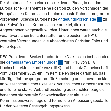
Der Austausch fiel in eine entscheidende Phase, in der das
Europäische Parlament seine Position zu den Vorschlägen der
Europäischen Kommission für das nächste Rahmenprogramm
(exte
vorbereitet. Science Europe hatte
Änderungsvorschläg
e
zu
den Entwürfen der Kommission erarbeitet, die den
Abgeordneten vorgestellt wurden. Unter ihnen waren auch die
verantwortlichen Berichterstatter für die beiden für FP10
zentralen Verordnungen, die Abgeordneten Christian Ehler und
René Repasi.
DFG-Präsidentin Becker brachte in die Diskussion insbesondere
(Download)
die
gemeinsamen Empfehlunge
n
für FP10 von DFG,
Hochschulrektorenkonferenz (HRK) und Leibniz-Gemeinschaft
vom Dezember 2025 ein. Im Kern zielen diese darauf ab, das
künftige Rahmenprogramm für Forschung und Innovation klar
an wissenschaftlicher Exzellenz, verlässlichen Förderstrukturen
und für eine starke Verbundforschung auszurichten. Zugleich
benennen sie zentrale Schwachstellen der aktuellen
Kommissionsvorschläge und formulieren Anpassungsbedarfe
für den weiteren Gesetzgebungsprozess.