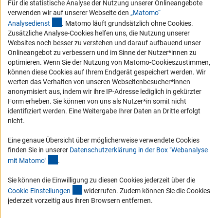
Für die statistische Analyse der Nutzung unserer Onlineangebote
Vergabeverfahren
verwenden wir auf unserer Webseite den
„Matomo“
Barrierefreiheit
(externer Link)
Analysediens
t
. Matomo läuft grundsätzlich ohne Cookies.
Zusätzliche Analyse-Cookies helfen uns, die Nutzung unserer
Service und Informationen für Menschen mit Behinderungen
Websites noch besser zu verstehen und darauf aufbauend unser
Onlineangebot zu verbessern und im Sinne der Nutzer*innen zu
Erklärung zur Barrierefreiheit
optimieren. Wenn Sie der Nutzung von Matomo-Cookieszustimmen,
Barriere melden
können diese Cookies auf Ihrem Endgerät gespeichert werden. Wir
werten das Verhalten von unseren Webseitenbesucher*innen
DFG-aktuell
anonymisiert aus, indem wir ihre IP-Adresse lediglich in gekürzter
Form erheben. Sie können von uns als Nutzer*in somit nicht
Erhalten Sie Neuigkeiten aus der DFG direkt in Ihr Mailpostfach oder
identifiziert werden. Eine Weitergabe Ihrer Daten an Dritte erfolgt
schauen Sie sich die Ausgaben online an.
nicht.
Eine genaue Übersicht über möglicherweise verwendete Cookies
Zum Newsletter
finden Sie in unserer
Datenschutzerklärung in der Box "Webanalyse
(Anchor Link)
mit Matomo
"
.
Sie können die Einwilligung zu diesen Cookies jederzeit über die
(interner Link)
Cookie-Einstellunge
n
widerrufen. Zudem können Sie die Cookies
Impressum
Datenschutz
Cookie-Einstellungen
Kontakt
jederzeit vorzeitig aus ihren Browsern entfernen.
Service