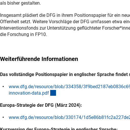
als bisher gestalten.
Insgesamt plädiert die DFG in ihrem Positionspapier für ein n
Offenheit setzt. Weitere Vorschläge der DFG umfassen etwa eine 
Interventionsfonds zur Unterstützung geflüchteter Forscher*in
die Forschung in FP10.
Weiterführende Informationen
Das vollständige Positionspapier in englischer Sprache findet 
www.dfg.de/resource/blob/334358/3f9bed2187eb0836c698
(externer Link)
innovation-data.pd
f
Europa-Strategie der DFG (März 2024):
www.dfg.de/resource/blob/330174/1d5e86b81fc2a227de2
Kurzversion der Europa-Strategie in englischer Sprache: