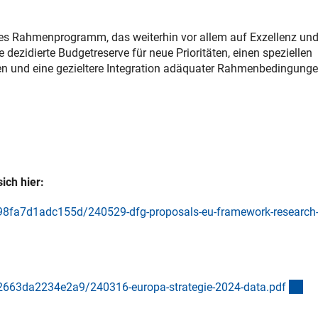
eues Rahmenprogramm, das weiterhin vor allem auf Exzellenz un
dezidierte Budgetreserve für neue Prioritäten, einen speziellen
nen und eine gezieltere Integration adäquater Rahmenbedingunge
sich hier:
fa7d1adc155d/240529-dfg-proposals-eu-framework-research
(ex
663da2234e2a9/240316-europa-strategie-2024-data.pd
f