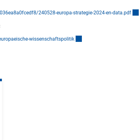
6ea8a0fcedf8/240528-europa-strategie-2024-en-data.pd
f
:
(externer Link)
uropaeische-wissenschaftspoliti
k