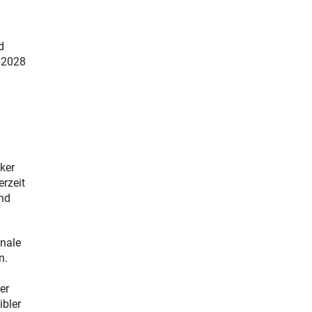
d
n 2028
ker
rzeit
und
onale
n.
er
bler