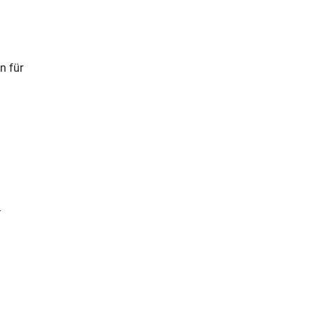
d
n für
-
terner Link)