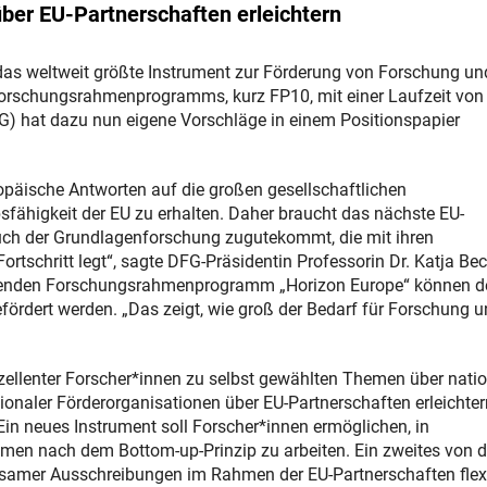
er EU-Partnerschaften erleichtern
s weltweit größte Instrument zur Förderung von Forschung un
n Forschungsrahmenprogramms, kurz FP10, mit einer Laufzeit vo
G) hat dazu nun eigene Vorschläge in einem Positionspapier
ropäische Antworten auf die großen gesellschaftlichen
sfähigkeit der EU zu erhalten. Daher braucht das nächste EU-
ch der Grundlagenforschung zugutekommt, die mit ihren
tschritt legt“, sagte DFG-Präsidentin Professorin Dr. Katja Bec
aufenden Forschungsrahmenprogramm „Horizon Europe“ können de
efördert werden. „Das zeigt, wie groß der Bedarf für Forschung 
zellenter Forscher*innen zu selbst gewählten Themen über nati
aler Förderorganisationen über EU-Partnerschaften erleichter
 Ein neues Instrument soll Forscher*innen ermöglichen, in
men nach dem Bottom-up-Prinzip zu arbeiten. Ein zweites von d
samer Ausschreibungen im Rahmen der EU-Partnerschaften flexi