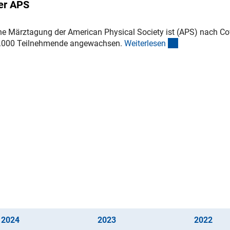
er APS
che Märztagung der American Physical Society ist (APS) nach Co
(interner Link)
13.000 Teilnehmende angewachsen.
Weiterlese
n
(interner Link)
(interner Link)
(inte
202
4
202
3
202
2