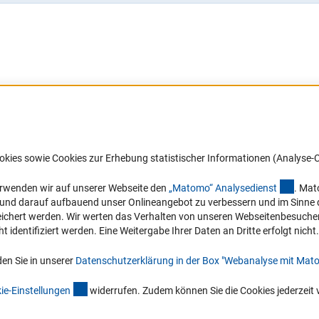
Barrierefreiheit
DFG-aktuell
okies sowie Cookies zur Erhebung statistischer Informationen (Analyse-C
Service und Informationen für Menschen
Erhalten Sie Neuigkeiten aus der DF
mit Behinderungen
in Ihr Mailpostfach oder schauen Si
(exter
erwenden wir auf unserer Webseite den
„Matomo“ Analysediens
t
. Mat
die Ausgaben online an.
n und darauf aufbauend unser Onlineangebot zu verbessern und im Sinne
Erklärung zur Barrierefreiheit
hert werden. Wir werten das Verhalten von unseren Webseitenbesucher*in
Barriere melden
identifiziert werden. Eine Weitergabe Ihrer Daten an Dritte erfolgt nicht.
Zum Newsletter
en Sie in unserer
Datenschutzerklärung in der Box "Webanalyse mit Mat
(interner Link)
ie-Einstellunge
n
widerrufen. Zudem können Sie die Cookies jederzeit 