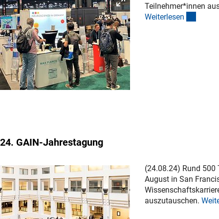
Bild vergrößern
Teilnehmer*innen aus
(intern
Weiterlese
n
24. GAIN-Jahrestagung
(24.08.24) Rund 500 
August in San Francis
Wissenschaftskarriere
auszutauschen.
Weite