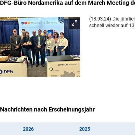
DFG-Büro Nordamerika auf dem March Meeting d
(18.03.24) Die jährli
Bild vergrößern
schnell wieder auf 
Nachrichten nach Erscheinungsjahr
(interner Link)
(interner Link)
202
6
202
5