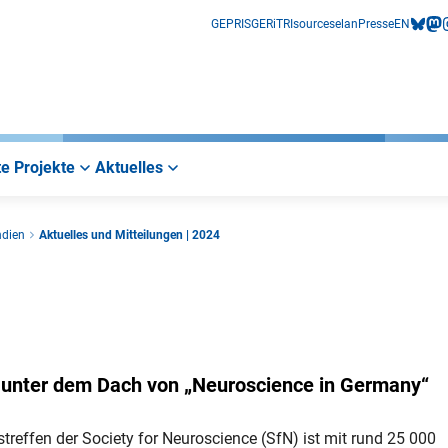
GEPRIS
GERiT
RIsources
elan
Presse
EN
bluesk
mas
i
e Projekte
Aktuelles
ndien
Aktuelles und Mitteilungen | 2024
 unter dem Dach von „Neuroscience in Germany“
treffen der Society for Neuroscience (SfN) ist mit rund 25 000