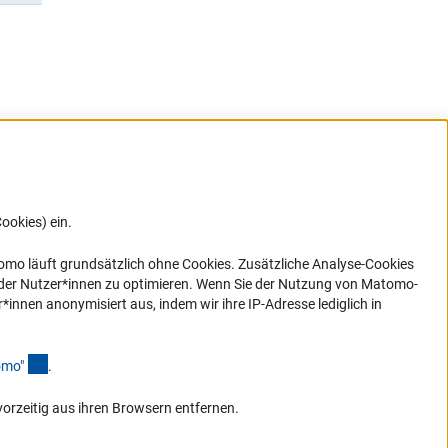
ookies) ein.
G direkt
e sich
ner Link)
omo läuft grundsätzlich ohne Cookies. Zusätzliche Analyse-Cookies
 der Nutzer*innen zu optimieren. Wenn Sie der Nutzung von Matomo-
nen anonymisiert aus, indem wir ihre IP-Adresse lediglich in
(Anchor Link)
omo
"
.
vorzeitig aus ihren Browsern entfernen.