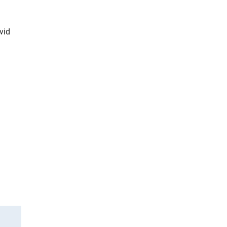
vid
rner Link)