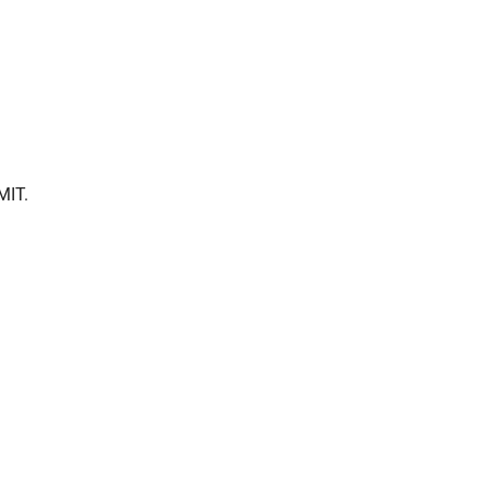
MIT.
ner Link)