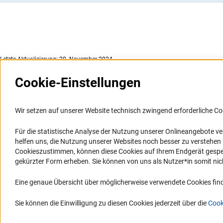
Letzte Aktualisierung: 20. November 2024
Cookie-Einstellungen
Weitere Websites und
Service
Informationssysteme
Wir setzen auf unserer Website technisch zwingend erforderliche Co
Presse
Portal Wissenschaftliche Integrität
Für die statistische Analyse der Nutzung unserer Onlineangebote v
FAQ
helfen uns, die Nutzung unserer Websites noch besser zu verstehe
GEPRIS
Karriere
Cookieszustimmen, können diese Cookies auf Ihrem Endgerät gespeic
GEPRIS historisch
Logo und Corporate Design
gekürzter Form erheben. Sie können von uns als Nutzer*in somit nicht 
GERiT
RSS-Feeds
Eine genaue Übersicht über möglicherweise verwendete Cookies find
RIsources
Compliance
Vergabeverfahren
Sie können die Einwilligung zu diesen Cookies jederzeit über die
Cook