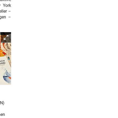
w York
ller –
ngen –
Bild vergrößern
IN)
hen