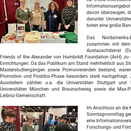
Informationsangebo
davon überzeugen, di
darunter Universitä
boten eine große Band
Das Nordamerika
zusammen mit dem 
Austauschdienst (
Friends of the Alexander von Humboldt Foundation (AvH) zu
Einrichtungen. Da das Publikum am Stand mehrheitlich aus Stu
Masterstudiengängen sowie Promovierenden bestand, waren F
Promotion und Postdoc-Phase besonders stark nachgefragt. 
Ausstellern zählten u.a. die Universitäten Stuttgart und 
Universitäten München und Braunschweig sowie die Max-Pl
Leibniz-Gemeinschaft.
Im Anschluss an die 
Bild vergrößern
Sonntagvormittag ge
eine Informationsvera
Forschungs- und Förd