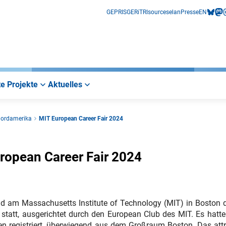
GEPRIS
GERiT
RIsources
elan
Presse
EN
bluesk
mas
i
e Projekte
Aktuelles
Nordamerika
MIT European Career Fair 2024
ropean Career Fair 2024
 am Massachusetts Institute of Technology (MIT) in Boston d
 statt, ausgerichtet durch den European Club des MIT. Es hatte
ten registriert, überwiegend aus dem Großraum Boston. Das attr