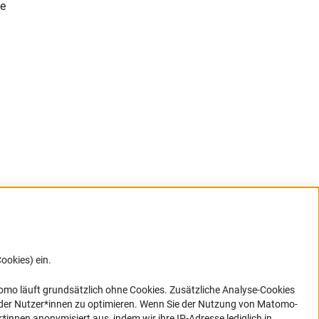
te
ookies) ein.
G direkt
e sich
ner Link)
omo läuft grundsätzlich ohne Cookies. Zusätzliche Analyse-Cookies
 der Nutzer*innen zu optimieren. Wenn Sie der Nutzung von Matomo-
nen anonymisiert aus, indem wir ihre IP-Adresse lediglich in