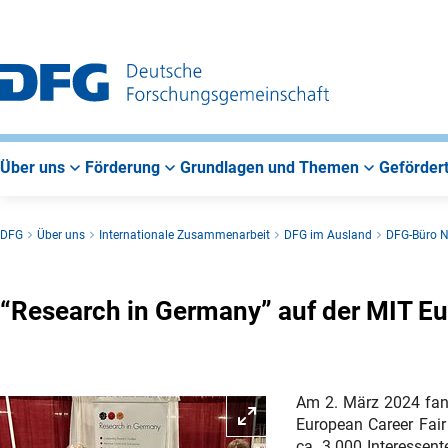
Zur
Zur
Zum
Hauptnavigation
Suche
Hauptbereich
Über uns
Förderung
Grundlagen und Themen
Gefördert
DFG
Über uns
Internationale Zusammenarbeit
DFG im Ausland
DFG-Büro 
“Research in Germany” auf der MIT Eu
Am 2. März 2024 fand
Bild vergrößern
European Career Fair
ca. 3.000 Interessen