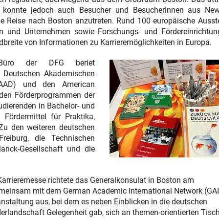
t konnte jedoch auch Besucher und Besucherinnen aus Ne
e Reise nach Boston anzutreten. Rund 100 europäische Ausste
ten und Unternehmen sowie Forschungs- und Fördereinrichtu
breite von Informationen zu Karrieremöglichkeiten in Europa.
-Büro der DFG beriet
Deutschen Akademischen
DAAD) und den American
 den Förderprogrammen der
dierenden in Bachelor- und
ördermittel für Praktika,
Zu den weiteren deutschen
Freiburg, die Technischen
anck-Gesellschaft und die
Karrieremesse richtete das Generalkonsulat in Boston am
meinsam mit dem German Academic International Network (GA
nstaltung aus, bei dem es neben Einblicken in die deutschen
erlandschaft Gelegenheit gab, sich an themen-orientierten Tisc