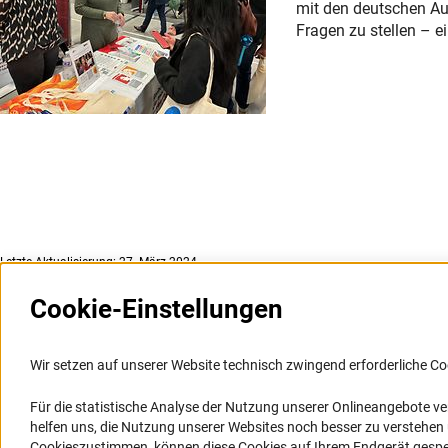
mit den deutschen Aus
Fragen zu stellen – e
Letzte Aktualisierung: 27. März 2024
Cookie-Einstellungen
Weitere Websites und
Service
Informationssysteme
Wir setzen auf unserer Website technisch zwingend erforderliche Co
Presse
Portal Wissenschaftliche Integrität
Für die statistische Analyse der Nutzung unserer Onlineangebote v
FAQ
helfen uns, die Nutzung unserer Websites noch besser zu verstehe
GEPRIS
Karriere
Cookieszustimmen, können diese Cookies auf Ihrem Endgerät gespeic