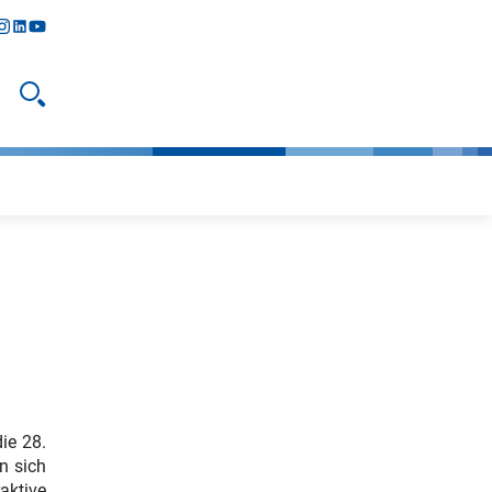
y
todon
nstagram
linkedIn
youtube
Suche öffnen
ie 28.
n sich
aktive