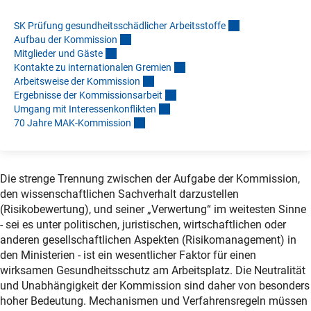
SK Prüfung gesundheitsschädlicher Arbeitsstoff
e
Aufbau der Kommissio
n
Mitglieder und Gäst
e
Kontakte zu internationalen Gremie
n
Arbeitsweise der Kommissio
n
Ergebnisse der Kommissionsarbei
t
Umgang mit Interessenkonflikte
n
70 Jahre MAK-Kommissio
n
Die strenge Trennung zwischen der Aufgabe der Kommission,
den wissenschaftlichen Sachverhalt darzustellen
(Risikobewertung), und seiner „Verwertung“ im weitesten Sinne
- sei es unter politischen, juristischen, wirtschaftlichen oder
anderen gesellschaftlichen Aspekten (Risikomanagement) in
den Ministerien - ist ein wesentlicher Faktor für einen
wirksamen Gesundheitsschutz am Arbeitsplatz. Die Neutralität
und Unabhängigkeit der Kommission sind daher von besonders
hoher Bedeutung. Mechanismen und Verfahrensregeln müssen