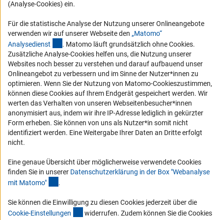
(Analyse-Cookies) ein.
RSS-Feeds
Compliance
Für die statistische Analyse der Nutzung unserer Onlineangebote
verwenden wir auf unserer Webseite den
„Matomo“
Vergabeverfahren
(externer Link)
Analysediens
t
. Matomo läuft grundsätzlich ohne Cookies.
Barrierefreiheit
Zusätzliche Analyse-Cookies helfen uns, die Nutzung unserer
Websites noch besser zu verstehen und darauf aufbauend unser
Service und Informationen für Menschen mit Behinderungen
Onlineangebot zu verbessern und im Sinne der Nutzer*innen zu
optimieren. Wenn Sie der Nutzung von Matomo-Cookieszustimmen,
Erklärung zur Barrierefreiheit
können diese Cookies auf Ihrem Endgerät gespeichert werden. Wir
Barriere melden
werten das Verhalten von unseren Webseitenbesucher*innen
anonymisiert aus, indem wir ihre IP-Adresse lediglich in gekürzter
DFG-aktuell
Form erheben. Sie können von uns als Nutzer*in somit nicht
identifiziert werden. Eine Weitergabe Ihrer Daten an Dritte erfolgt
Erhalten Sie Neuigkeiten aus der DFG direkt in Ihr Mailpostfach oder
nicht.
schauen Sie sich die Ausgaben online an.
Eine genaue Übersicht über möglicherweise verwendete Cookies
finden Sie in unserer
Datenschutzerklärung in der Box "Webanalyse
Zum Newsletter
(Anchor Link)
mit Matomo
"
.
Sie können die Einwilligung zu diesen Cookies jederzeit über die
(interner Link)
Cookie-Einstellunge
n
widerrufen. Zudem können Sie die Cookies